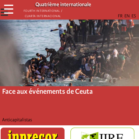
Aller
Quatrième internationale
☰
au
☰
Fourth International /
Cuarta Internacional
contenu
principal
Face aux événements de Ceuta
Anticapitalistas