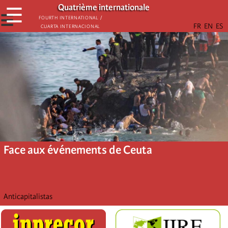
Aller
Quatrième internationale
☰
au
☰
Fourth International /
Cuarta Internacional
contenu
principal
Face aux événements de Ceuta
Anticapitalistas