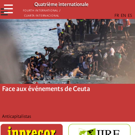
Aller
Quatrième internationale
☰
au
☰
Fourth International /
Cuarta Internacional
contenu
principal
Face aux événements de Ceuta
Anticapitalistas