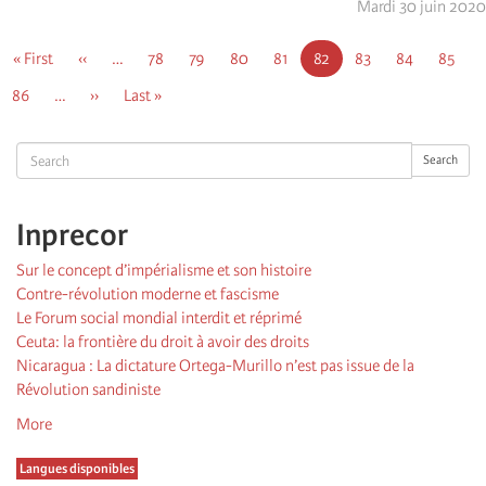
Mardi 30 juin 2020
Pagination
First
« First
Page
‹‹
…
Page
78
Page
79
Page
80
Page
81
Page
82
Page
83
Page
84
Page
85
page
précédente
courante
Page
86
…
Page
››
Dernière
Last »
suivante
page
Search
Search
Inprecor
Sur le concept d’impérialisme et son histoire
Contre-révolution moderne et fascisme
Le Forum social mondial interdit et réprimé
Ceuta: la frontière du droit à avoir des droits
Nicaragua : La dictature Ortega-Murillo n’est pas issue de la
Révolution sandiniste
More
Langues disponibles