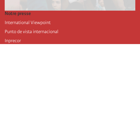
Notre presse
International Viewpoint
Punto de vista internacional
Inprecor
Facebook
Twitter
Mastodon
Telegram
L’Internationale
Dernier congrès de l’Internationale
Déclarations du bureau exécutif
Institut de formation (IIRE)
Jeunes
Auteurs
Vidéos