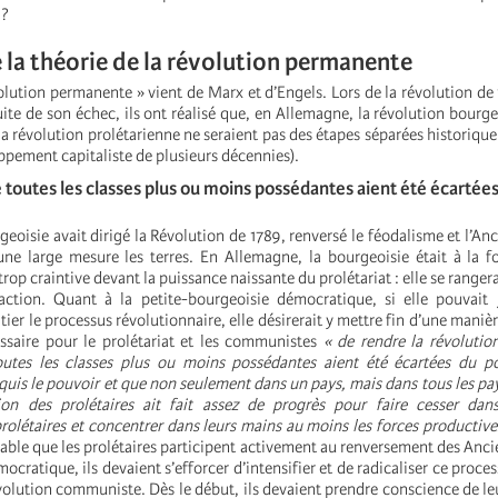
 ?
e la théorie de la révolution permanente
olution permanente » vient de Marx et d’Engels. Lors de la révolution de
uite de son échec, ils ont réalisé que, en Allemagne, la révolution bourge
a révolution prolétarienne ne seraient pas des étapes séparées historiqu
ppement capitaliste de plusieurs décennies).
e toutes les classes plus ou moins possédantes aient été écartée
geoisie avait dirigé la Révolution de 1789, renversé le féodalisme et l’An
une large mesure les terres. En Allemagne, la bourgeoisie était à la fo
trop craintive devant la puissance naissante du prolétariat : elle se range
action. Quant à la petite-bourgeoisie démocratique, si elle pouvait 
tier le processus révolutionnaire, elle désirerait y mettre fin d’une mani
essaire pour le prolétariat et les communistes
« de rendre la révolutio
outes les classes plus ou moins possédantes aient été écartées du po
nquis le pouvoir et que non seulement dans un pays, mais dans tous les pa
ion des prolétaires ait fait assez de progrès pour faire cesser dan
rolétaires et concentrer dans leurs mains au moins les forces productive
nsable que les prolétaires participent activement au renversement des Anci
ocratique, ils devaient s’efforcer d’intensifier et de radicaliser ce proces
olution communiste. Dès le début, ils devaient prendre conscience de leu