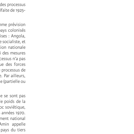
 des processus
éfaite de 1925-
mme prévision
pays colonisés
ises : Angola,
socialiste, et
ion nationale
si des mesures
ocessus n’a pas
ue des forces
e processus de
. Par ailleurs,
 (partielle ou
ne se sont pas
le poids de la
oc soviétique,
s années 1970.
ment national
 Amin appelle
pays du tiers