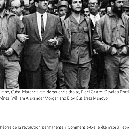
avane, Cuba. Marche avec, de gauche à droite, Fidel Castro, Osvaldo Dor
ménez, William Alexander Morgan and Eloy Gutiérrez Menoyo
el
théorie de la révolution permanente ? Comment a-t-elle été mise à l’épr