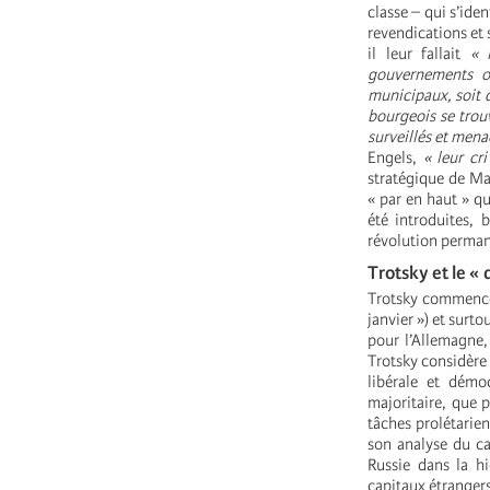
classe – qui s’ide
revendications et 
il leur fallait
« 
gouvernements ou
municipaux, soit 
bourgeois se trouv
surveillés et menac
Engels,
« leur cri
stratégique de Mar
« par en haut » qu
été introduites,
révolution perman
Trotsky et le «
Trotsky commence 
janvier ») et surt
pour l’Allemagne, 
Trotsky considère 
libérale et démo
majoritaire, que 
tâches prolétarien
son analyse du ca
Russie dans la hi
capitaux étrangers