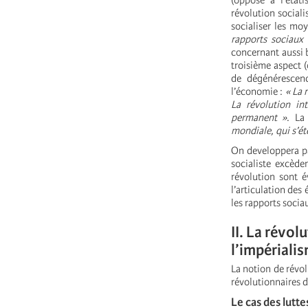
(opposé à l’état
révolution sociali
socialiser les mo
rapports sociaux 
concernant aussi
troisième aspect 
de dégénérescenc
l’économie :
« La 
La révolution int
permanent »
. La
mondiale, qui s’ét
On developpera pas
socialiste excède
révolution sont é
l’articulation des 
les rapports socia
II. La révo
l’impériali
La notion de révol
révolutionnaires d
Le cas des lutte