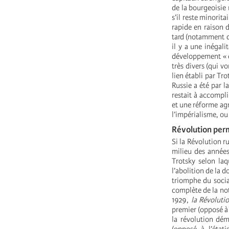
de la bourgeoisie
s’il reste minorit
rapide en raison d
tard (notamment 
il y a une inégal
développement « c
très divers (qui v
lien établi par Tr
Russie a été par l
restait à accompl
et une réforme agr
l’impérialisme, ou
Révolution perm
Si la Révolution r
milieu des années
Trotsky selon laq
l’abolition de la 
triomphe du social
complète de la not
1929,
la Révoluti
premier (opposé à 
la révolution dém