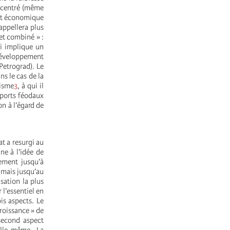
oncentré (même
ent économique
appellera plus
et combiné » :
ui implique un
 développement
Petrograd). Le
s le cas de la
lisme
3
, à qui il
pports féodaux
on à l’égard de
t a resurgi au
ne à l’idée de
lement jusqu’à
, mais jusqu’au
sation la plus
 l’essentiel en
ois aspects. Le
roissance » de
 second aspect