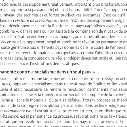
 nationale, le développement relativement important d’un prolétariat c
aire par rapport à la paysannerie) et aussi la possibilité d’un développem
u niveau des techniques et forces productives existantes. C’est ce qu’il 
dans son
Histoire de la révolution russe
, 1930) le « développement inégal 
ité de développement entre la Russie et les pays capitalistes avancés, q
ombiné », dans le sens où l’on assiste à la combinaison de niveaux de
ont de l’arriération extrême des campagnes, aux usines ultramodernes de 
otsky entre développement inégal et combiné et révolution permanente dan
a suite généralisé aux différents pays dominés dans le cadre de l’impéria
ir des tâches révolutionnaires « bourgeoises », comme l’abolition des ra
aire radicale, la conquête d’une réelle indépendance nationale et libérati
 la mise en place d’institutions démocratiques.
anente contre « socialisme dans un seul pays »
usse a confirmé dans une large mesure les conceptions de Trotsky, un déba
 1920, opposant le socialisme dans un seul pays de Staline et Boukhari
uelle il était nécessaire de rendre la révolution permanente non seu
domination de classe et la transformation socialiste complète de la société
isme à l’échelle mondiale. Suite à sa défaite, Trotsky propose sa théori
ion et de la stratégie de révolution permanente, dans un livre rédigé pour
on permanente
(voir l’extrait à la suite de cet article), et en distingue tr
l’étapisme) est la permanence du processus révolutionnaire ou la « transc
ocratique en révolution socialiste, pour les pays dits « arriérés ». Le