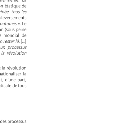
elle-même. La
on étatique de
inée, tous les
uleversements
 coutumes »
. Le
on (sous peine
re mondial de
n rester là.
[…]
 un processus
la révolution
 la révolution
ationaliser la
t, d’une part,
adicale de tous
 des processus