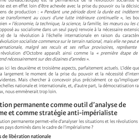
isme bureaucratique) est la permanence de la révolution socialiste 
ste est en effet loin d’être achevée avec la prise du pouvoir ou la décisi
yens de production :
« Pendant une période dont la durée est indéterm
se transforment au cours d’une lutte intérieure continuelle »
, les bo
 bien
« l’économie, la technique, la science, la famille, les mœurs ou les
(opposé au socialisme dans un seul pays) renvoie à la nécessaire extensi
e) de la révolution à l’échelle internationale en raison du caractè
révolution socialiste commence sur le terrain national, mais elle ne peut e
ernationale, malgré ses reculs et ses reflux provisoires, représente
 révolution d’Octobre apparaît ainsi comme la
« première étape de 
end nécessairement sur des dizaines d’années »
.
 ici les deuxième et troisième aspects, parfaitement actuels. L’idée que
ra largement le moment de la prise du pouvoir et la nécessité d’intern
videntes. Mais chercher à concevoir plus précisément ce qu’impliquen
échelles nationale et internationale, et, d’autre part, la démocratisation r
ux, nous emmènerait trop loin.
lution permanente comme outil d’analyse de
sme et comme stratégie anti-impérialiste
ution permanente permet-elle d’analyser les situations et les révolutions
es pays dominés dans le cadre de l’impérialisme ?
s de libération nationale