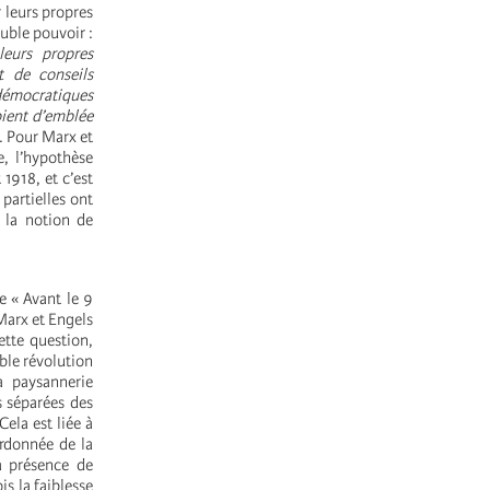
r leurs propres
uble pouvoir :
leurs propres
t de conseils
 démocratiques
oient d’emblée
. Pour Marx et
, l’hypothèse
 1918, et c’est
 partielles ont
 la notion de
e « Avant le 9
arx et Engels
ette question,
able révolution
a paysannerie
s séparées des
ela est liée à
ordonnée de la
la présence de
is la faiblesse