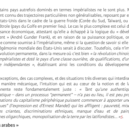
tains pays autrefois dominés en termes impérialistes ne le sont plus. 
ont connu des trajectoires particulières non généralisables, reposant par 
États-Unis dans le cadre de la guerre froide (Corée du Sud, Taïwan), ou 
étrole (pays du Golfe en premier lieu). Le cas le plus complexe est celui 
ssance économique, attestant qu’elle a échappé à la logique du « dév
nt » (André Gunder Frank), et en raison de sa puissance politique, o
e comme soumise à l’impérialisme, même si la question de savoir si elle 
hégémonie mondiale des États-Unis serait à discuter. Toutefois, cela n’i
révolution permanente, dans la mesure où c’est bien
« la révolution chinoi
périalistes et doté le pays d’une classe ouvrière, de qualifications, d’un
e indépendantes »
, établissant ainsi les conditions du développemen
xceptions, des cas complexes, et des situations très diverses qui interdis
manière mécanique, l’intuition qui est au cœur de la notion et de la
anente reste fondamentalement juste :
« Tant qu’une authentiqu
atique – dans un processus “permanent” – n’a pas eu lieu, il est peu pr
nations du capitalisme périphérique puissent commencer à apporter un
ues" (l’expression est d’Ernest Mandel) qui les affligent : pauvreté, mi
ales criantes, discriminations ethniques, manque d’eau et de pai
es oligarchiques, monopolisation de la terre par les latifondistes... »
5
.
 arabes »