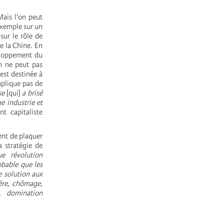
Mais l’on peut
exemple sur un
sur le rôle de
de la Chine. En
eloppement du
n ne peut pas
est destinée à
mplique pas de
se
[qui]
a brisé
e industrie et
t capitaliste
ent de plaquer
 stratégie de
e révolution
obable que les
e solution aux
sère, chômage,
n, domination