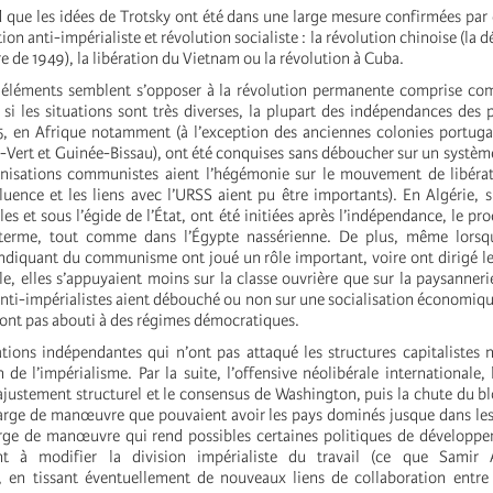
 que les idées de Trotsky ont été dans une large mesure confirmées par
on anti-impérialiste et révolution socialiste : la révolution chinoise (la d
ire de 1949), la libération du Vietnam ou la révolution à Cuba.
s éléments semblent s’opposer à la révolution permanente comprise co
si les situations sont très diverses, la plupart des indépendances des 
5, en Afrique notamment (à l’exception des anciennes colonies portuga
ert et Guinée-Bissau), ont été conquises sans déboucher sur un système 
anisations communistes aient l’hégémonie sur le mouvement de libérat
fluence et les liens avec l’URSS aient pu être importants). En Algérie, 
lles et sous l’égide de l’État, ont été initiées après l’indépendance, le pr
terme, tout comme dans l’Égypte nassérienne. De plus, même lorsq
endiquant du communisme ont joué un rôle important, voire ont dirigé l
le, elles s’appuyaient moins sur la classe ouvrière que sur la paysannerie
anti-impérialistes aient débouché ou non sur une socialisation économique
’ont pas abouti à des régimes démocratiques.
tions indépendantes qui n’ont pas attaqué les structures capitalistes 
 de l’impérialisme. Par la suite, l’offensive néolibérale internationale, 
’ajustement structurel et le consensus de Washington, puis la chute du bl
marge de manœuvre que pouvaient avoir les pays dominés jusque dans le
rge de manœuvre qui rend possibles certaines politiques de développe
ant à modifier la division impérialiste du travail (ce que Samir
 en tissant éventuellement de nouveaux liens de collaboration entre 