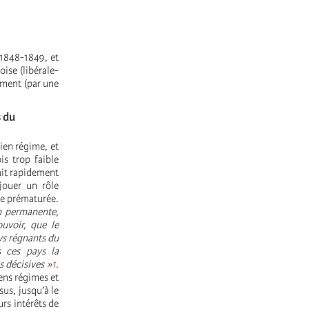
 1848-1849, et
oise (libérale-
ement (par une
s du
cien régime, et
is trop faible
rait rapidement
jouer un rôle
ère prématurée.
n permanente,
uvoir, que le
ys régnants du
s ces pays la
s décisives »
1
.
ens régimes et
sus, jusqu’à le
rs intérêts de