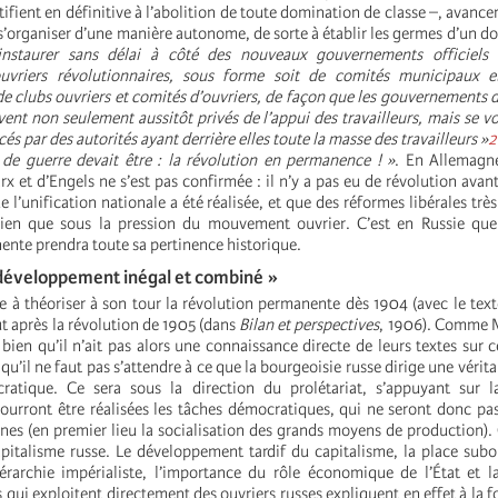
ntifient en définitive à l’abolition de toute domination de classe –, avance
s’organiser d’une manière autonome, de sorte à établir les germes d’un do
instaurer sans délai à côté des nouveaux gouvernements officiels 
vriers révolutionnaires, sous forme soit de comités municipaux e
de clubs ouvriers et comités d’ouvriers, de façon que les gouvernements
ent non seulement aussitôt privés de l’appui des travailleurs, mais se v
és par des autorités ayant derrière elles toute la masse des travailleurs »
2
 de guerre devait être : la révolution en permanence ! »
. En Allemagne
x et d’Engels ne s’est pas confirmée : il n’y a pas eu de révolution avant
e l’unification nationale a été réalisée, et que des réformes libérales très
 bien que sous la pression du mouvement ouvrier. C’est en Russie que
ente prendra toute sa pertinence historique.
 développement inégal et combiné »
à théoriser à son tour la révolution permanente dès 1904 (avec le text
out après la révolution de 1905 (dans
Bilan et perspectives
, 1906). Comme M
bien qu’il n’ait pas alors une connaissance directe de leurs textes sur c
qu’il ne faut pas s’attendre à ce que la bourgeoisie russe dirige une vérit
cratique. Ce sera sous la direction du prolétariat, s’appuyant sur l
pourront être réalisées les tâches démocratiques, qui ne seront donc pa
nes (en premier lieu la socialisation des grands moyens de production). C
pitalisme russe. Le développement tardif du capitalisme, la place sub
érarchie impérialiste, l’importance du rôle économique de l’État et 
 qui exploitent directement des ouvriers russes expliquent en effet à la fo