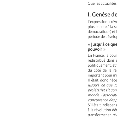
Quelles actualités
I. Genèse d
L’expression « rév
plus encore à la s
démocratique) et l
période de dévelo
« Jusqu’à ce qu
pouvoir »
En France, la bour
redistribué dans 
politiquement, et 
du côté de la ré
important pour ini
Il était donc néc
jusqu’à ce que t
prolétariat ait co
monde l’associat
concurrence des p
S’il était indispe
à la révolution dém
transformer en rév