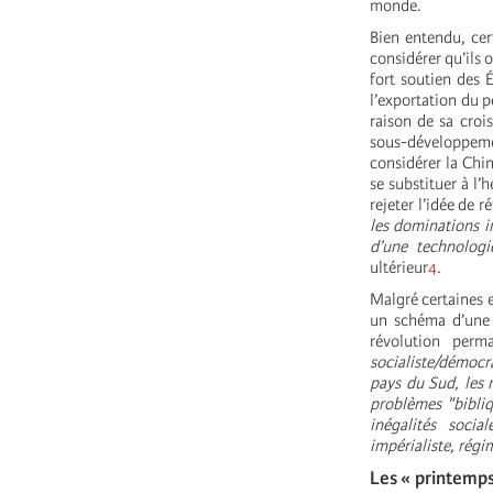
monde.
Bien entendu, cer
considérer qu’ils 
fort soutien des 
l’exportation du p
raison de sa croi
sous-développeme
considérer la Chin
se substituer à l’
rejeter l’idée de 
les dominations im
d’une technologi
ultérieur
4
.
Malgré certaines e
un schéma d’une 
révolution perm
socialiste/démocr
pays du Sud, les 
problèmes "bibliq
inégalités soci
impérialiste, régim
Les « printemps