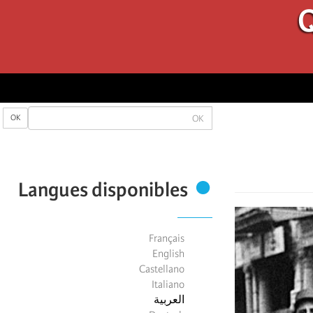
Q
OK
OK
Langues disponibles
Français
English
Castellano
Italiano
العربية