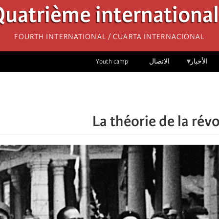
uatrième internationa
Fourth International / Cuarta Internacional
الأخبار
الاتصال
Youth camp
La théorie de la rév