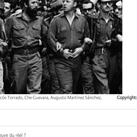
ticós Torrado, Che Guevara, Augusto Martínez Sánchez,
Copyright
euve du réel ?