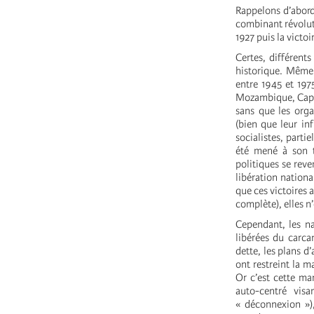
Rappelons d’abord
combinant révoluti
1927 puis la victo
Certes, différent
historique. Même 
entre 1945 et 197
Mozambique, Cap-V
sans que les org
(bien que leur in
socialistes, partie
été mené à son 
politiques se rev
libération nationa
que ces victoires 
complète), elles n
Cependant, les na
libérées du carcan
dette, les plans d
ont restreint la 
Or c’est cette ma
auto-centré vis
« déconnexion »),