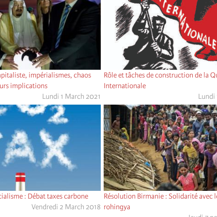
pitaliste, impérialismes, chaos
Rôle et tâches de construction de la 
eurs implications
Internationale
Lundi 1 March 2021
Lundi
ialisme : Débat taxes carbone
Résolution Birmanie : Solidarité avec 
Vendredi 2 March 2018
rohingya