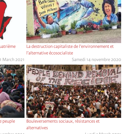
Quatrième
La destruction capitaliste de l’environnement et
l’alternative écosocialiste
 1 March 2021
Samedi 14 novembre 2020
le peuple
Bouleversements sociaux, résistances et
alternatives