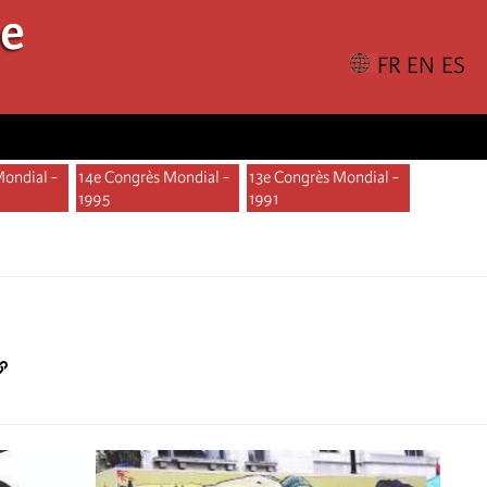
le
Mondial -
14e Congrès Mondial -
13e Congrès Mondial -
1995
1991