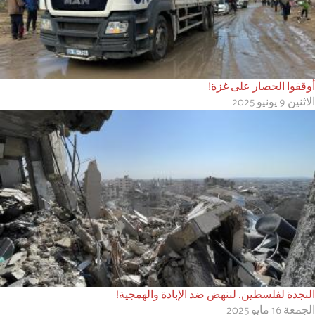
أوقفوا الحصار على غزة!
الاثنين 9 يونيو 2025
النجدة لفلسطين. لننهض ضد الإبادة والهمجية!
الجمعة 16 مايو 2025