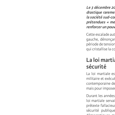
Le 3 décembre 202
drastique raremen
la société sud-c
prétendues « men
renforcer un pouv
Cette escalade aut
gauche, dénonçant
période de tension
qui cristallise la 
La loi mart
sécurité
La loi martiale e
militaire et exécu
contemporaine de 
mais pour imposer 
Durant les années
loi martiale serva
prétexte fallacieu
sécurité publique