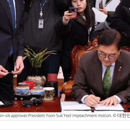
n-sik approves President Yoon Suk Yeol impeachment motion. © 대