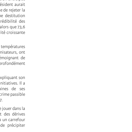
ésident aurait
 de rejeter la
e destitution
édibilité des
 alors que 73,6
ité croissante
s températures
anisateurs, ont
témoignant de
a profondément
expliquant son
tiatives. Il a
taines de ses
 crime passible
7.
e jouer dans la
t des dérives
à un carrefour
de précipiter