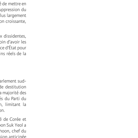
é de mettre en
suppression du
plus largement
on croissante,
x dissidentes,
in d’avoir les
nce d’État pour
ns réels de la
Parlement sud-
e destitution
a majorité des
és du Parti du
, limitant la
on.
té de Corée et
oon Suk Yeol a
-hoon, chef du
sion anticipée