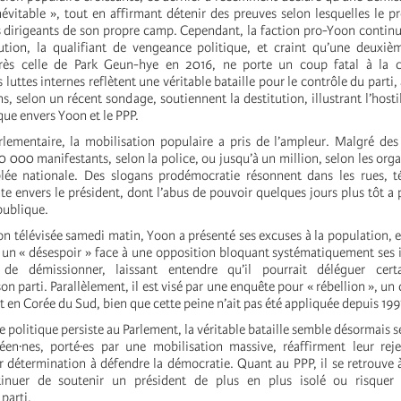
évitable », tout en affirmant détenir des preuves selon lesquelles le pr
s dirigeants de son propre camp. Cependant, la faction pro-Yoon continue
tion, la qualifiant de vengeance politique, et craint qu’une deuxièm
après celle de Park Geun-hye en 2016, ne porte un coup fatal à la cr
 luttes internes reflètent une véritable bataille pour le contrôle du parti,
 selon un récent sondage, soutiennent la destitution, illustrant l’hostil
que envers Yoon et le PPP.
rlementaire, la mobilisation populaire a pris de l’ampleur. Malgré de
50 000 manifestants, selon la police, ou jusqu’à un million, selon les org
blée nationale. Des slogans prodémocratie résonnent dans les rues, 
ante envers le président, dont l’abus de pouvoir quelques jours plus tôt 
publique.
on télévisée samedi matin, Yoon a présenté ses excuses à la population, 
un « désespoir » face à une opposition bloquant systématiquement ses ini
é de démissionner, laissant entendre qu’il pourrait déléguer cer
son parti. Parallèlement, il est visé par une enquête pour « rébellion », un
t en Corée du Sud, bien que cette peine n’ait pas été appliquée depuis 199
e politique persiste au Parlement, la véritable bataille semble désormais s
en·nes, porté·es par une mobilisation massive, réaffirment leur reje
ur détermination à défendre la démocratie. Quant au PPP, il se retrouve 
tinuer de soutenir un président de plus en plus isolé ou risquer 
parti.