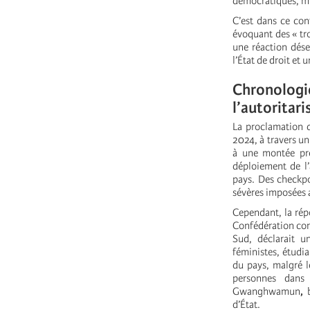
démocratiques, mu
C’est dans ce con
évoquant des « tr
une réaction dése
l’État de droit et
Chronologie
l’autoritar
La proclamation 
2024, à travers un
à une montée pr
déploiement de l’
pays. Des checkpoi
sévères imposées
Cependant, la répo
Confédération coré
Sud, déclarait un
féministes, étudia
du pays, malgré l
personnes dans
Gwanghwamun
,
b
d’État.