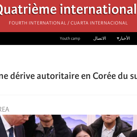
uatrième internationa
Fourth International / Cuarta Internacional
الأخبار
الاتصال
Youth camp
ne dérive autoritaire en Corée du su
REA