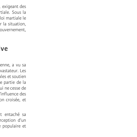
, exigeant des
tiale. Sous la
oi martiale le
 la situation,
 gouvernement,
ive
éenne, a vu sa
vastateur. Les
les et soutien
e partie de la
ui ne cesse de
’influence des
on croisée, et
nt entaché sa
rception d’un
e populaire et