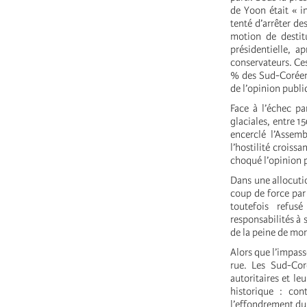
de Yoon était « in
tenté d’arrêter de
motion de destitu
présidentielle, 
conservateurs. Ces
% des Sud-Coréens,
de l’opinion publi
Face à l’échec pa
glaciales, entre 1
encerclé l’Assem
l’hostilité croiss
choqué l’opinion 
Dans une allocuti
coup de force par 
toutefois refus
responsabilités à 
de la peine de mor
Alors que l’impass
rue. Les Sud-Coré
autoritaires et le
historique : con
l’effondrement du 