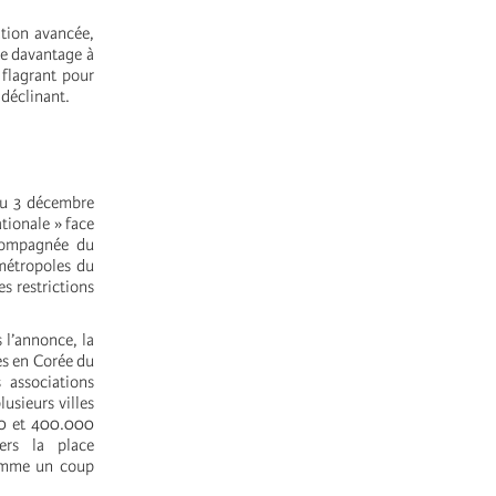
ation avancée,
te davantage à
 flagrant pour
 déclinant.
du 3 décembre
ationale » face
ccompagnée du
 métropoles du
s restrictions
 l’annonce, la
es en Corée du
s associations
usieurs villes
000 et 400.000
ers la place
comme un coup