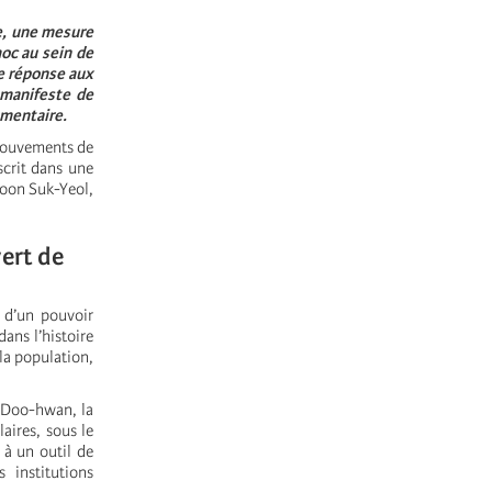
e, une mesure
oc au sein de
e réponse aux
 manifeste de
lementaire.
 mouvements de
scrit dans une
Yoon Suk-Yeol,
vert de
t d’un pouvoir
ans l’histoire
la population,
n Doo-hwan, la
laires, sous le
 à un outil de
 institutions