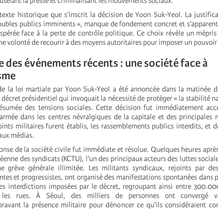
selant la presse et criminalisant les mouvements sociaux.
texte historique que s’inscrit la décision de Yoon Suk-Yeol. La justific
oubles publics imminents », manque de fondement concret et s’apparen
spérée face à la perte de contrôle politique. Ce choix révèle un mépris
 une volonté de recourir à des moyens autoritaires pour imposer un pouvoir
 des événements récents : une société face à
isme
de la loi martiale par Yoon Suk-Yeol a été annoncée dans la matinée 
 décret présidentiel qui invoquait la nécessité de protéger « la stabilité n
ésumée des tensions sociales. Cette décision fut immédiatement a
armée dans les centres névralgiques de la capitale et des principales
nts militaires furent établis, les rassemblements publics interdits, et de
 aux médias.
nse de la société civile fut immédiate et résolue. Quelques heures après
enne des syndicats (KCTU), l’un des principaux acteurs des luttes social
e grève générale illimitée. Les militants syndicaux, rejoints par de
ntes et progressistes, ont organisé des manifestations spontanées dans pl
es interdictions imposées par le décret, regroupant ainsi entre 300.
 les rues. À Séoul, des milliers de personnes ont convergé v
ravant la présence militaire pour dénoncer ce qu’ils considéraient 