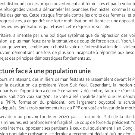
ent distingué par des propos ouvertement antiféministes et par la volont
es rétrogrades visant à démanteler les avancées féministes, comme la 
lité des genres. Cette attaque frontale contre les droits des femmes, et 
progressistes, a engendré une forte mobilisation militante et une oppositi
es jeunes générations qui refusent cette régression sociale.
ritaire, alimentée par une politique systématique de répression des voi
ion la plus manifeste dans la tentative de coup de force actuel. Yoon, lo
our gouverner, semble avoir choisi la voie de l’intensification de la viole
uvoir, démontrant une fois de plus son incapacité à répondre aux besoi
 rejet des principes démocratiques fondamentaux.
acturé face à une population unie
jours maintenant, des milliers de manifestants se rassemblent devant le 
er la destitution du président Yoon Suk Yeol. Cependant, la motion d
x partis de l’opposition a échoué ce samedi 7 décembre, faute de réunir l
aire, soit 200 voix sur 300. Le vote a été invalidé après que les déput
e (PPP), formation du président, ont largement boycotté le scrutin
5 députés. Seuls trois parlementaires du PPP ont voté en faveur de la moti
servateur au pouvoir fondé en 2020 par la fusion du Parti de la liber
ns mineures, est profondément fragilisé. Le coup de force du président Y
sions internes, opposant ses partisans à ceux qui soutiennent Han Dong
ession populaire croissante, ce dernier a récemment déclaré qu’une démis