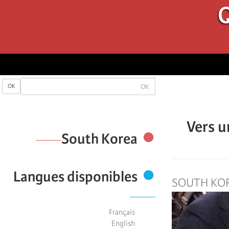
Q
OK
OK
Vers u
South Korea
Langues disponibles
SOUTH KO
Français
English