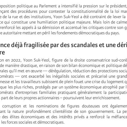
pposition politique au Parlement a intensifié la pression sur le président
ançant des procédures pour contester la constitutionnalité de la loi mar
de la rue et des institutions, Yoon Suk-Yeol a été contraint de lever la l
e qui constitue une humiliation politique majeure. Mais loin de calmer
 renforcé les appels à sa démission et accentué les critiques contre son
ve autoritaire mettant en péril les fondements démocratiques du pays.
nce déjà fragilisée par des scandales et une dér
ire
on en 2022, Yoon Suk-Yeol, figure de la droite conservatrice sud-cor
 de manière drastique, en raison de son bilan économique et politique dé
rales qu’il met en œuvre — dérégulation, réduction des protections socia
mérats — ont exacerbé les inégalités sociales et précarisé une grand
nesse et les travailleurs subissent de plein fouet une crise du logement q
s que les plus riches, protégés par un système économique atrophié par l
mérats d’entreprises familiales pratiquant généralement la participati
part de leurs propres actionnaires – poursuivent leur enrichissement.
e corruption et les nominations de figures douteuses ont égaleme
ilant la nature profondément clientéliste de son gouvernement. La pe
 des élites économiques et des intérêts privés a renforcé la méfianc
 les forces sociales et démocratiques.