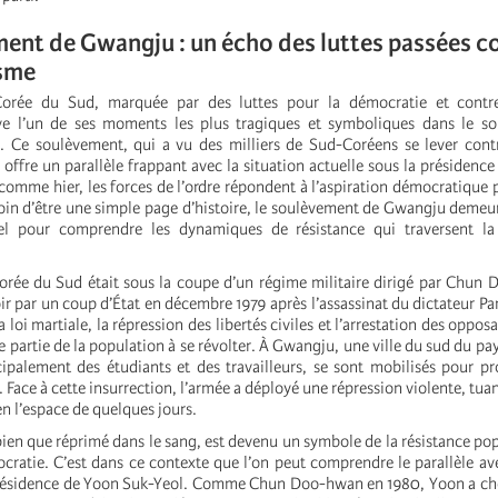
ent de Gwangju : un écho des luttes passées c
isme
 Corée du Sud, marquée par des luttes pour la démocratie et contr
ouve l’un de ses moments les plus tragiques et symboliques dans le s
 Ce soulèvement, qui a vu des milliers de Sud-Coréens se lever cont
f, offre un parallèle frappant avec la situation actuelle sous la présiden
comme hier, les forces de l’ordre répondent à l’aspiration démocratique p
 Loin d’être une simple page d’histoire, le soulèvement de Gwangju demeu
iel pour comprendre les dynamiques de résistance qui traversent la
orée du Sud était sous la coupe d’un régime militaire dirigé par Chun
oir par un coup d’État en décembre 1979 après l’assassinat du dictateur P
a loi martiale, la répression des libertés civiles et l’arrestation des oppos
 partie de la population à se révolter. À Gwangju, une ville du sud du pay
cipalement des étudiants et des travailleurs, se sont mobilisés pour pr
e. Face à cette insurrection, l’armée a déployé une répression violente, tua
n l’espace de quelques jours.
en que réprimé dans le sang, est devenu un symbole de la résistance popu
cratie. C’est dans ce contexte que l’on peut comprendre le parallèle ave
présidence de Yoon Suk-Yeol. Comme Chun Doo-hwan en 1980, Yoon a cho