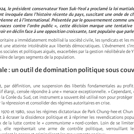
4, le président conservateur Yoon Suk-Yeol a proclamé la loi martial
t invoquée dans l’histoire récente du pays, suscitant une onde de ch
oréenne et à l’international. Présentée par le gouvernement comme un
aces contre l’ordre public », cette décision marque une tentative
oir en déclin face à une opposition croissante, tant populaire que par
oritaire a immédiatement mobilisé la société civile, les syndicats et les
 une atteinte intolérable aux libertés démocratiques. L’événement s’in
s sociales et politiques aiguës, exacerbées par la gestion néolibérale de 
colère de larges segments de la population.
iale : un outil de domination politique sous cou
st, par définition, une suspension des libertés fondamentales au profi
tif élargi, censée répondre à une « menace exceptionnelle. » Cependant, d
la Corée du Sud, cet instrument a souvent été utilisé non pour protéger 
la répression et consolider des régimes autoritaires en crise.
 1970 et 1980, sous les régimes dictatoriaux de Park Chung-hee et Chu
it à écraser la dissidence politique et à réprimer les revendications popu
x de la lutte contre le
« communisme »
nord-coréen. Loin de se limiter
, elle représentait une arme de contrôle politique, verrouillant les