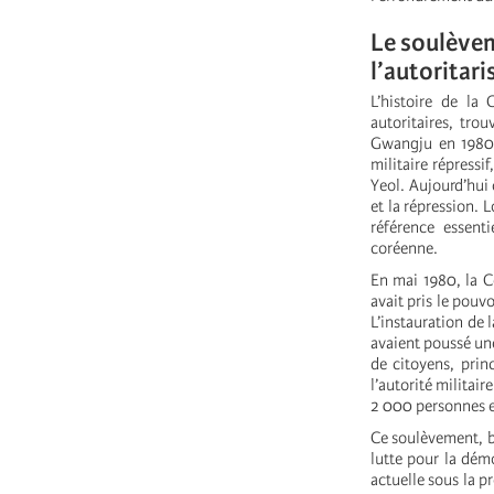
Le soulèvem
l’autoritar
L’histoire de la
autoritaires, tr
Gwangju en 1980.
militaire répressi
Yeol. Aujourd’hui 
et la répression.
référence essent
coréenne.
En mai 1980, la C
avait pris le pouv
L’instauration de l
avaient poussé une
de citoyens, prin
l’autorité militair
2 000 personnes e
Ce soulèvement, bi
lutte pour la démo
actuelle sous la 