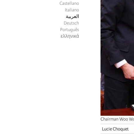
Castellano
Italiano
العربية
Deutsch
Português
ελληνικά
Chairman Woo Wo
Lucie Choquet