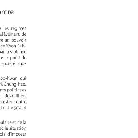
ontre
e les régimes
oulèvement de
re un pouvoir
ce de Yoon Suk-
ar la violence
re un point de
 société sud-
 Doo-hwan, qui
ark Chung-hee.
ants politiques
s, des milliers
otester contre
nt entre 500 et
laire et de la
c la situation
isi d’imposer