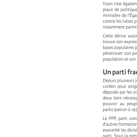
Yoon s’est égalem
place de politiqu
ministère de l’Éga
contre les luttes 
notamment parmi l
Cette dérive auto
trouve son express
bases populaires p
pérenniser son po
population et son
Un parti fr
Depuis plusieurs 
coréen pour exig
déposée par les si
deux tiers nécess
pouvoir au peupl
participation à 19
Le PPP, parti con
d’autres formatio
exacerbé les divi
parti. Sous la pr