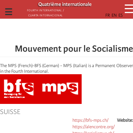
تجاوز
Quatrième internationale
إلى
☰
Fourth International /
Cuarta Internacional
المحتوى
الرئيسي
Mouvement pour le Socialisme
The MPS (French)-BFS (German) - MPS (Italian) is a Permanent Observer
in the Fourth International.
SUISSE
https://bfs-mps.ch/
Website
https://alencontre.org/