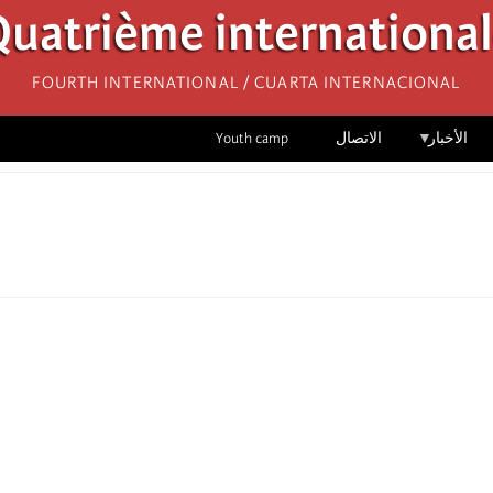
uatrième internationa
Fourth International / Cuarta Internacional
الأخبار
الاتصال
Youth camp