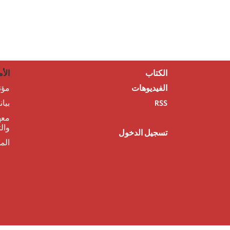
الكتاب
الأم
الفيديوهات
مؤت
RSS
بيا
معه
وال
تسجيل الدخول
الم