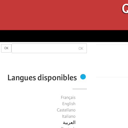
Q
OK
OK
Langues disponibles
Français
English
Castellano
Italiano
العربية