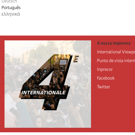
Deutsch
Português
ελληνικά
A nossa imprensa
International Viewp
Punto de vista inter
Inprecor
Facebook
Twitter