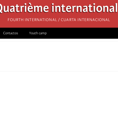
uatrième internationa
Fourth International / Cuarta Internacional
Contactos
Youth camp