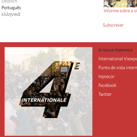
Deutsch
Português
Informe sobre a s
ελληνικά
Subscrever
A nossa imprensa
International Viewp
Punto de vista inter
Inprecor
Facebook
Twitter