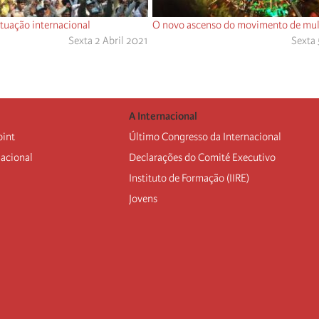
ituação internacional
O novo ascenso do movimento de mul
Sexta 2 Abril 2021
Sexta
A Internacional
oint
Último Congresso da Internacional
nacional
Declarações do Comité Executivo
Instituto de Formação (IIRE)
Jovens