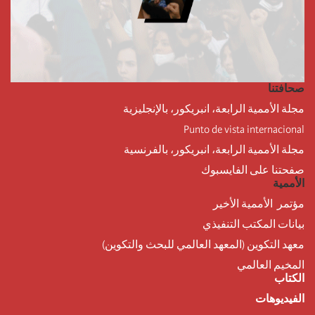
صحافتنا
مجلة الأممية الرابعة، انبريكور، بالإنجليزية
Punto de vista internacional
مجلة الأممية الرابعة، انبريكور، بالفرنسية
صفحتنا على الفايسبوك
الأممية
مؤتمر الأممية الأخير
بيانات المكتب التنفيذي
معهد التكوين (المعهد العالمي للبحث والتكوين)
المخيم العالمي
الكتاب
الفيديوهات