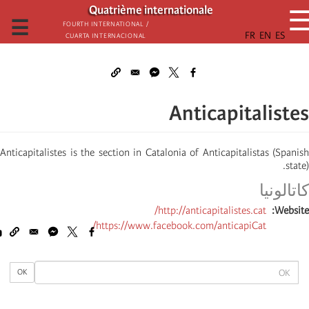
تجاوز
Quatrième internationale
إلى
☰
Fourth International /
Cuarta Internacional
المحتوى
الرئيسي
Anticapitalistes
Anticapitalistes is the section in Catalonia of Anticapitalistas (Spanish
state).
كاتالونیا
http://anticapitalistes.cat/
Website
https://www.facebook.com/anticapiCat/
OK
OK