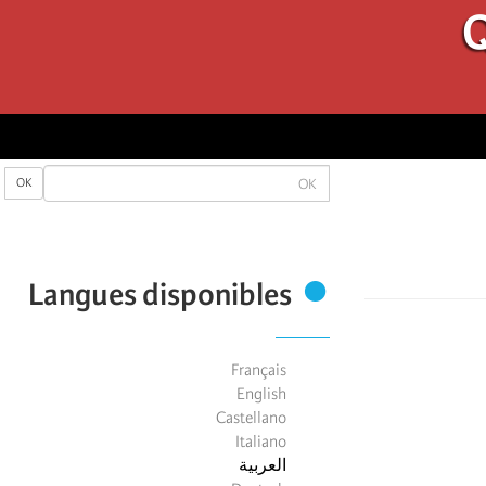
Q
OK
OK
Langues disponibles
Français
English
Castellano
Italiano
العربية