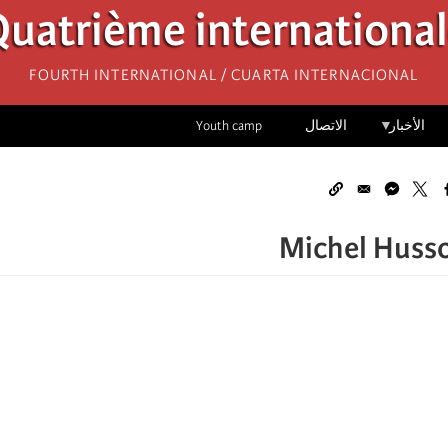
uatrième internationa
Fourth International / Cuarta Internacional
الأخبار
الاتصال
Youth camp
Michel Husson