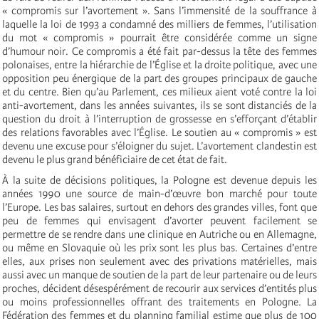
« compromis sur l’avortement ». Sans l’immensité de la souffrance à
laquelle la loi de 1993 a condamné des milliers de femmes, l’utilisation
du mot « compromis » pourrait être considérée comme un signe
d’humour noir. Ce compromis a été fait par-dessus la tête des femmes
polonaises, entre la hiérarchie de l’Église et la droite politique, avec une
opposition peu énergique de la part des groupes principaux de gauche
et du centre. Bien qu’au Parlement, ces milieux aient voté contre la loi
anti-avortement, dans les années suivantes, ils se sont distanciés de la
question du droit à l’interruption de grossesse en s’efforçant d’établir
des relations favorables avec l’Église. Le soutien au « compromis » est
devenu une excuse pour s’éloigner du sujet. L’avortement clandestin est
devenu le plus grand bénéficiaire de cet état de fait.
À la suite de décisions politiques, la Pologne est devenue depuis les
années 1990 une source de main-d’œuvre bon marché pour toute
l’Europe. Les bas salaires, surtout en dehors des grandes villes, font que
peu de femmes qui envisagent d’avorter peuvent facilement se
permettre de se rendre dans une clinique en Autriche ou en Allemagne,
ou même en Slovaquie où les prix sont les plus bas. Certaines d’entre
elles, aux prises non seulement avec des privations matérielles, mais
aussi avec un manque de soutien de la part de leur partenaire ou de leurs
proches, décident désespérément de recourir aux services d’entités plus
ou moins professionnelles offrant des traitements en Pologne. La
Fédération des femmes et du planning familial estime que plus de 100