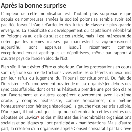
Après la bonne surprise
L’ampleur de cette mobilisation est d’autant plus surprenante que
depuis de nombreuses années la société polonaise semble avoir été
pacifiée lorsqu’il s’agit d’articuler des luttes de classe de plus grande
envergure. La spécificité du développement du capitalisme néolibéral
en Pologne va au-delà du sujet de cet article, mais il est intéressant de
noter que les mêmes masses qui manifestent si vigoureusement
aujourd’hui sont apparues jusqu’à récemment comme
exceptionnellement apathiques et dépolitisées, même par rapport à
d’autres pays de l’ancien bloc de l’Est.
Bien sûr, il faut éviter d’être euphorique. Car les protestations en cours
sont déjà une source de frictions vives entre les différents milieux unis
par leur refus du jugement du Tribunal constitutionnel. Du fait de
l’inexistence d’un mouvement ouvrier de masse organisé (en dehors des
syndicats affaiblis, dont certains hésitent à prendre une position claire
sur l’avortement et d’autres coopèrent ouvertement avec l’extrême
droite, y compris néofasciste, comme Solidarnosc, qui piétine
honteusement son héritage historique), la gauche n’est pas très audible.
D’une part, il faut souligner la grande détermination et les mérites des
députées de Lewica
7
et des militantes des innombrables organisations
sociales et politiques qui ont participé aux manifestations. Mais, d’autre
part, la création d’un organisme appelé Conseil consultatif par la Grève