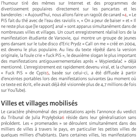
l’humour tiré des mèmes sur Internet et des programmes de
divertissement populaires directement sur les pancartes et les
banderoles : « Aujourd’hui, nous allons faire un ragoût de canard »
4
, « Le
PiS fait du thé avec de l’eau des raviolis », « On a peur de baiser » et « Il
ne reste plus que [le rapport] anal » sont apparus simultanément dans de
nombreuses villes et villages. Un court enregistrement réalisé lors de la
manifestation étudiante de Varsovie, qui montre un groupe de jeunes
gens dansant sur le tube disco d’Eric Prydz « Call on me » créé en 2004,
est devenu le plus populaire. Au lieu du texte répété dans la version
originale, la foule crie « fuck PiS », le deuxième slogan le plus important
des manifestations antigouvernementales après « Wypierdalać » déjà
mentionné. L’enregistrement est rapidement devenu viral, et la chanson
« Fuck PiS » de Cypis
5
, basée sur celui-ci, a été diffusée à partir
d’enceintes portables lors des manifestations suivantes (au moment où
ce texte est écrit, elle avait déjà été visionnée plus de 4,7 millions de fois
sur YouTube).
Villes et villages mobilisés
Le caractère phénoménal des protestations après l’annonce du verdict
du Tribunal de Julia Przyłębska
6
réside dans leur généralisation sans
précédent. Les « promenades » se déroulent simultanément dans des
milliers de villes à travers le pays, en particulier les petites villes de
quelques milliers d’habitants. Dans certaines villes, les manifestations