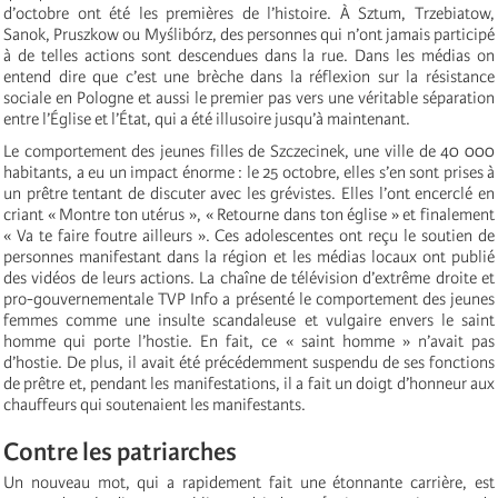
d’octobre ont été les premières de l’histoire. À Sztum, Trzebiatow,
Sanok, Pruszkow ou Myślibórz, des personnes qui n’ont jamais participé
à de telles actions sont descendues dans la rue. Dans les médias on
entend dire que c’est une brèche dans la réflexion sur la résistance
sociale en Pologne et aussi le premier pas vers une véritable séparation
entre l’Église et l’État, qui a été illusoire jusqu’à maintenant.
Le comportement des jeunes filles de Szczecinek, une ville de 40 000
habitants, a eu un impact énorme : le 25 octobre, elles s’en sont prises à
un prêtre tentant de discuter avec les grévistes. Elles l’ont encerclé en
criant « Montre ton utérus », « Retourne dans ton église » et finalement
« Va te faire foutre ailleurs ». Ces adolescentes ont reçu le soutien de
personnes manifestant dans la région et les médias locaux ont publié
des vidéos de leurs actions. La chaîne de télévision d’extrême droite et
pro-gouvernementale TVP Info a présenté le comportement des jeunes
femmes comme une insulte scandaleuse et vulgaire envers le saint
homme qui porte l’hostie. En fait, ce « saint homme » n’avait pas
d’hostie. De plus, il avait été précédemment suspendu de ses fonctions
de prêtre et, pendant les manifestations, il a fait un doigt d’honneur aux
chauffeurs qui soutenaient les manifestants.
Contre les patriarches
Un nouveau mot, qui a rapidement fait une étonnante carrière, est