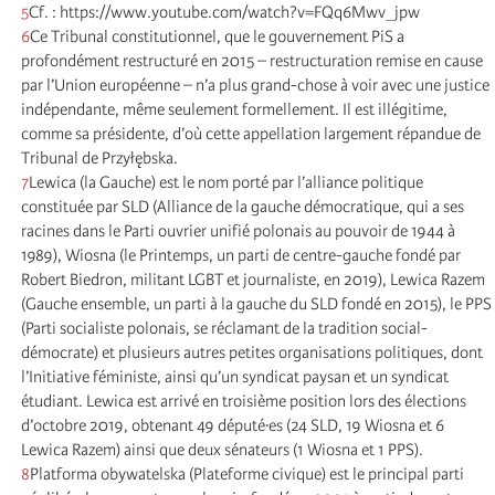
5
Cf. : https://www.youtube.com/watch?v=FQq6Mwv_jpw
6
Ce Tribunal constitutionnel, que le gouvernement PiS a
profondément restructuré en 2015 – restructuration remise en cause
par l’Union européenne – n’a plus grand-chose à voir avec une justice
indépendante, même seulement formellement. Il est illégitime,
comme sa présidente, d’où cette appellation largement répandue de
Tribunal de Przyłębska.
7
Lewica (la Gauche) est le nom porté par l’alliance politique
constituée par SLD (Alliance de la gauche démocratique, qui a ses
racines dans le Parti ouvrier unifié polonais au pouvoir de 1944 à
1989), Wiosna (le Printemps, un parti de centre-gauche fondé par
Robert Biedron, militant LGBT et journaliste, en 2019), Lewica Razem
(Gauche ensemble, un parti à la gauche du SLD fondé en 2015), le PPS
(Parti socialiste polonais, se réclamant de la tradition social-
démocrate) et plusieurs autres petites organisations politiques, dont
l’Initiative féministe, ainsi qu’un syndicat paysan et un syndicat
étudiant. Lewica est arrivé en troisième position lors des élections
d’octobre 2019, obtenant 49 député·es (24 SLD, 19 Wiosna et 6
Lewica Razem) ainsi que deux sénateurs (1 Wiosna et 1 PPS).
8
Platforma obywatelska (Plateforme civique) est le principal parti