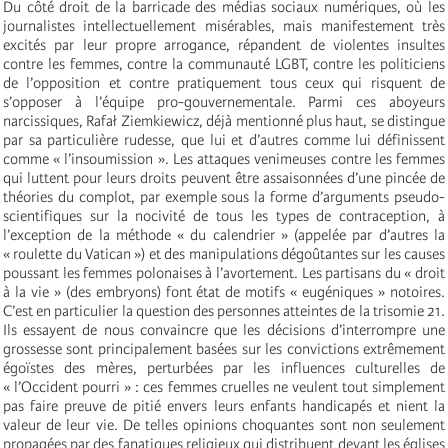
Du côté droit de la barricade des médias sociaux numériques, où les
journalistes intellectuellement misérables, mais manifestement très
excités par leur propre arrogance, répandent de violentes insultes
contre les femmes, contre la communauté LGBT, contre les politiciens
de l’opposition et contre pratiquement tous ceux qui risquent de
s’opposer à l’équipe pro-gouvernementale. Parmi ces aboyeurs
narcissiques, Rafał Ziemkiewicz, déjà mentionné plus haut, se distingue
par sa particulière rudesse, que lui et d’autres comme lui définissent
comme « l’insoumission ». Les attaques venimeuses contre les femmes
qui luttent pour leurs droits peuvent être assaisonnées d’une pincée de
théories du complot, par exemple sous la forme d’arguments pseudo-
scientifiques sur la nocivité de tous les types de contraception, à
l’exception de la méthode « du calendrier » (appelée par d’autres la
« roulette du Vatican ») et des manipulations dégoûtantes sur les causes
poussant les femmes polonaises à l’avortement. Les partisans du « droit
à la vie » (des embryons) font état de motifs « eugéniques » notoires.
C’est en particulier la question des personnes atteintes de la trisomie 21.
Ils essayent de nous convaincre que les décisions d’interrompre une
grossesse sont principalement basées sur les convictions extrêmement
égoïstes des mères, perturbées par les influences culturelles de
« l’Occident pourri » : ces femmes cruelles ne veulent tout simplement
pas faire preuve de pitié envers leurs enfants handicapés et nient la
valeur de leur vie. De telles opinions choquantes sont non seulement
propagées par des fanatiques religieux qui distribuent devant les églises