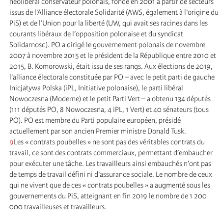
néolibéral conservateur polonais, fondé en 2001 à partir de secteurs
issus de l’Alliance électorale Solidarité (AWS, également à l’origine du
PiS) et de l’Union pour la liberté (UW, qui avait ses racines dans les
courants libéraux de l’opposition polonaise et du syndicat
Solidarnosc). PO a dirigé le gouvernement polonais de novembre
2007 à novembre 2015 et le président de la République entre 2010 et
2015, B. Komorowski, était issu de ses rangs. Aux élections de 2019,
l’alliance électorale constituée par PO – avec le petit parti de gauche
Inicjatywa Polska (iPL, Initiative polonaise), le parti libéral
Nowoczesna (Moderne) et le petit Parti Vert – a obtenu 134 députés
(111 députés PO, 8 Nowoczesna, 4 iPL, 1 Vert) et 40 sénateurs (tous
PO). PO est membre du Parti populaire européen, présidé
actuellement par son ancien Premier ministre Donald Tusk.
9
Les « contrats poubelles » ne sont pas des véritables contrats du
travail, ce sont des contrats commerciaux, permettant d’embaucher
pour exécuter une tâche. Les travailleurs ainsi embauchés n’ont pas
de temps de travail défini ni d’assurance sociale. Le nombre de ceux
qui ne vivent que de ces « contrats poubelles » a augmenté sous les
gouvernements du PiS, atteignant en fin 2019 le nombre de 1 200
000 travailleuses et travailleurs.