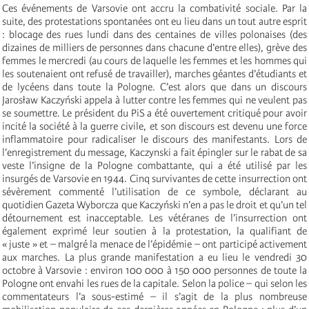
Ces événements de Varsovie ont accru la combativité sociale. Par la
suite, des protestations spontanées ont eu lieu dans un tout autre esprit
: blocage des rues lundi dans des centaines de villes polonaises (des
dizaines de milliers de personnes dans chacune d’entre elles), grève des
femmes le mercredi (au cours de laquelle les femmes et les hommes qui
les soutenaient ont refusé de travailler), marches géantes d’étudiants et
de lycéens dans toute la Pologne. C’est alors que dans un discours
Jarosław Kaczyński appela à lutter contre les femmes qui ne veulent pas
se soumettre. Le président du PiS a été ouvertement critiqué pour avoir
incité la société à la guerre civile, et son discours est devenu une force
inflammatoire pour radicaliser le discours des manifestants. Lors de
l’enregistrement du message, Kaczynski a fait épingler sur le rabat de sa
veste l’insigne de la Pologne combattante, qui a été utilisé par les
insurgés de Varsovie en 1944. Cinq survivantes de cette insurrection ont
sévèrement commenté l’utilisation de ce symbole, déclarant au
quotidien Gazeta Wyborcza que Kaczyński n’en a pas le droit et qu’un tel
détournement est inacceptable. Les vétéranes de l’insurrection ont
également exprimé leur soutien à la protestation, la qualifiant de
« juste » et – malgré la menace de l’épidémie – ont participé activement
aux marches. La plus grande manifestation a eu lieu le vendredi 30
octobre à Varsovie : environ 100 000 à 150 000 personnes de toute la
Pologne ont envahi les rues de la capitale. Selon la police – qui selon les
commentateurs l’a sous-estimé – il s’agit de la plus nombreuse