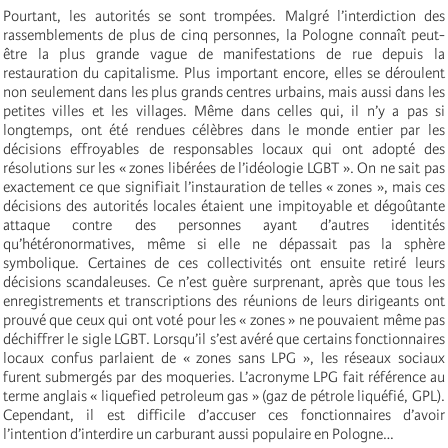
Pourtant, les autorités se sont trompées. Malgré l’interdiction des
rassemblements de plus de cinq personnes, la Pologne connaît peut-
être la plus grande vague de manifestations de rue depuis la
restauration du capitalisme. Plus important encore, elles se déroulent
non seulement dans les plus grands centres urbains, mais aussi dans les
petites villes et les villages. Même dans celles qui, il n’y a pas si
longtemps, ont été rendues célèbres dans le monde entier par les
décisions effroyables de responsables locaux qui ont adopté des
résolutions sur les « zones libérées de l’idéologie LGBT ». On ne sait pas
exactement ce que signifiait l’instauration de telles « zones », mais ces
décisions des autorités locales étaient une impitoyable et dégoûtante
attaque contre des personnes ayant d’autres identités
qu’hétéronormatives, même si elle ne dépassait pas la sphère
symbolique. Certaines de ces collectivités ont ensuite retiré leurs
décisions scandaleuses. Ce n’est guère surprenant, après que tous les
enregistrements et transcriptions des réunions de leurs dirigeants ont
prouvé que ceux qui ont voté pour les « zones » ne pouvaient même pas
déchiffrer le sigle LGBT. Lorsqu’il s’est avéré que certains fonctionnaires
locaux confus parlaient de « zones sans LPG », les réseaux sociaux
furent submergés par des moqueries. L’acronyme LPG fait référence au
terme anglais « liquefied petroleum gas » (gaz de pétrole liquéfié, GPL).
Cependant, il est difficile d’accuser ces fonctionnaires d’avoir
l’intention d’interdire un carburant aussi populaire en Pologne…