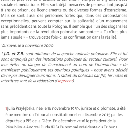
sociale et médiatique. Elles sont déjà menacées de peines allant jusqu’à
8 ans de prison, de licenciements ou de diverses formes d’ostracisme.
Mais ce sont aussi des personnes fortes qui, dans ces circonstances
exceptionnelles, peuvent compter sur la solidarité d’un mouvement
sans précédent dans toute la Pologne. Il semble que l’un des slogans les
plus importants de la révolution polonaise rampante – « Tu n’iras plus
jamais seule » – trouve cette fois-ci sa confirmation dans la réalité.
Varsovie, le 8 novembre 2020
*
J.D. et Z.R.
sont militants de la gauche radicale polonaise. Elle et lui
sont employés par des institutions publiques du secteur culturel. Pour
leur éviter un danger de licenciement au nom de l’interdiction « de
manifester publiquement ses opinions politiques » nous avons décidé
de ne pas divulguer leurs noms. (Traduit du polonais par JM, les notes et
intertitres sont de la rédaction d'
Inprecor
).
1
Julia Przyłębska, née le 16 novembre 1959, juriste et diplomate, a été
élue membre du Tribunal constitutionnel en décembre 2015 par les
députés du PiS de la Diète. En décembre 2016 le président de la
République Andrzej Duda (PiS) l’a nommé présidente du Tribunal