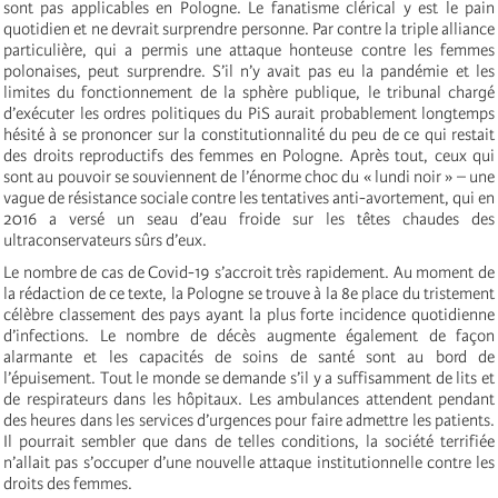
sont pas applicables en Pologne. Le fanatisme clérical y est le pain
quotidien et ne devrait surprendre personne. Par contre la triple alliance
particulière, qui a permis une attaque honteuse contre les femmes
polonaises, peut surprendre. S’il n’y avait pas eu la pandémie et les
limites du fonctionnement de la sphère publique, le tribunal chargé
d’exécuter les ordres politiques du PiS aurait probablement longtemps
hésité à se prononcer sur la constitutionnalité du peu de ce qui restait
des droits reproductifs des femmes en Pologne. Après tout, ceux qui
sont au pouvoir se souviennent de l’énorme choc du « lundi noir » – une
vague de résistance sociale contre les tentatives anti-avortement, qui en
2016 a versé un seau d’eau froide sur les têtes chaudes des
ultraconservateurs sûrs d’eux.
Le nombre de cas de Covid-19 s’accroit très rapidement. Au moment de
la rédaction de ce texte, la Pologne se trouve à la 8e place du tristement
célèbre classement des pays ayant la plus forte incidence quotidienne
d’infections. Le nombre de décès augmente également de façon
alarmante et les capacités de soins de santé sont au bord de
l’épuisement. Tout le monde se demande s’il y a suffisamment de lits et
de respirateurs dans les hôpitaux. Les ambulances attendent pendant
des heures dans les services d’urgences pour faire admettre les patients.
Il pourrait sembler que dans de telles conditions, la société terrifiée
n’allait pas s’occuper d’une nouvelle attaque institutionnelle contre les
droits des femmes.