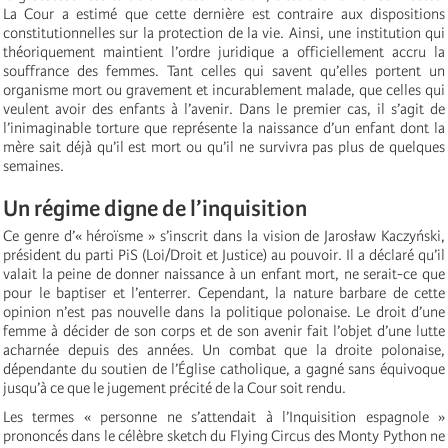
La Cour a estimé que cette dernière est contraire aux dispositions
constitutionnelles sur la protection de la vie. Ainsi, une institution qui
théoriquement maintient l’ordre juridique a officiellement accru la
souffrance des femmes. Tant celles qui savent qu’elles portent un
organisme mort ou gravement et incurablement malade, que celles qui
veulent avoir des enfants à l’avenir. Dans le premier cas, il s’agit de
l’inimaginable torture que représente la naissance d’un enfant dont la
mère sait déjà qu’il est mort ou qu’il ne survivra pas plus de quelques
semaines.
Un régime digne de l’inquisition
Ce genre d’« héroïsme » s’inscrit dans la vision de Jarosław Kaczyński,
président du parti PiS (Loi/Droit et Justice) au pouvoir. Il a déclaré qu’il
valait la peine de donner naissance à un enfant mort, ne serait-ce que
pour le baptiser et l’enterrer. Cependant, la nature barbare de cette
opinion n’est pas nouvelle dans la politique polonaise. Le droit d’une
femme à décider de son corps et de son avenir fait l’objet d’une lutte
acharnée depuis des années. Un combat que la droite polonaise,
dépendante du soutien de l’Église catholique, a gagné sans équivoque
jusqu’à ce que le jugement précité de la Cour soit rendu.
Les termes « personne ne s’attendait à l’Inquisition espagnole »
prononcés dans le célèbre sketch du Flying Circus des Monty Python ne