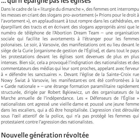
… qui n’épargne pas les églises
Dans le cadre de la « liturgie du dimanche », des femmes ont interrompu
les messes en criant des slogans pro-avortement (« Prions pour le droit à
l’avortement »), en applaudissant à tout rompre dans les cathédrales, en
éparpillant des tracts et en écrivant des slogans appropriés ainsi que le
numéro de téléphone de l’Abortion Dream Team – une organisation
sociale qui facilite les avortements à l’étranger pour les femmes
polonaises. Le soir, à Varsovie, des manifestations ont eu lieu devant le
siège de la Curie [organisme de gestion de l’Église], et dans tout le pays
les protestations devant les églises sont devenues de plus en plus
intenses. Bien sûr, cela a provoqué l’indignation des nationalistes et des
commentateurs des médias qui leur sont proches, appelant avec ferveur
à « défendre les sanctuaires ». Devant l’église de la Sainte-Croix rue
Nowy Świat à Varsovie, les manifestant·es ont été confronté·es à la
« Garde nationale » – une étrange formation paramilitaire rapidement
structurée, dirigée par Robert Bąkiewicz, un des organisateurs de la
Marche annuelle de l’indépendance. Les « Défenseurs de l’Église »
nationalistes ont agressé une vieille dame et poussé une jeune femme
dans les escaliers, qui a dû être hospitalisée. L’agression s’est déroulée
sous l’œil attentif de la police, qui n’a pas protégé les femmes qui
protestaient contre l’agression des nationalistes.
Nouvelle génération révoltée