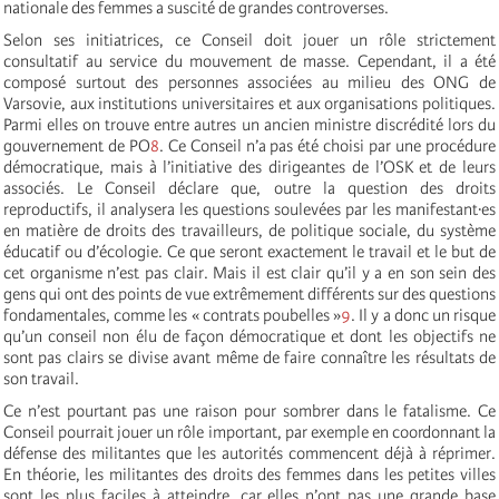
nationale des femmes a suscité de grandes controverses.
Selon ses initiatrices, ce Conseil doit jouer un rôle strictement
consultatif au service du mouvement de masse. Cependant, il a été
composé surtout des personnes associées au milieu des ONG de
Varsovie, aux institutions universitaires et aux organisations politiques.
Parmi elles on trouve entre autres un ancien ministre discrédité lors du
gouvernement de PO
8
. Ce Conseil n’a pas été choisi par une procédure
démocratique, mais à l’initiative des dirigeantes de l’OSK et de leurs
associés. Le Conseil déclare que, outre la question des droits
reproductifs, il analysera les questions soulevées par les manifestant·es
en matière de droits des travailleurs, de politique sociale, du système
éducatif ou d’écologie. Ce que seront exactement le travail et le but de
cet organisme n’est pas clair. Mais il est clair qu’il y a en son sein des
gens qui ont des points de vue extrêmement différents sur des questions
fondamentales, comme les « contrats poubelles »
9
. Il y a donc un risque
qu’un conseil non élu de façon démocratique et dont les objectifs ne
sont pas clairs se divise avant même de faire connaître les résultats de
son travail.
Ce n’est pourtant pas une raison pour sombrer dans le fatalisme. Ce
Conseil pourrait jouer un rôle important, par exemple en coordonnant la
défense des militantes que les autorités commencent déjà à réprimer.
En théorie, les militantes des droits des femmes dans les petites villes
sont les plus faciles à atteindre, car elles n’ont pas une grande base