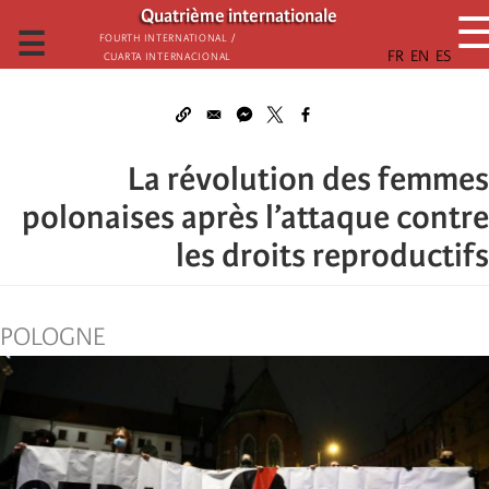
تجاوز
Quatrième internationale
إلى
☰
Fourth International /
Cuarta Internacional
المحتوى
الرئيسي
La révolution des femmes
polonaises après l’attaque contre
les droits reproductifs
POLOGNE