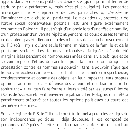
apparu dans le discours public : « dziaders » [qu’on pourrait tenter de
traduire par « patriarche », mais c’est plus vulgaire]. Les pancartes
annonçaient le « crépuscule de ces patriarches », c’est-à-dire
l’imminence de la chute du patriarcat. Le « dziaders », protecteur de
l’ordre social conservateur polonais, est une figure extrêmement
courante en Pologne : il peut s’agir d’un oncle lors d’une fête de famille,
d’un professeur d’université répétant pendant les cours que les femmes
ne devraient pas étudier ou d’un des ministres de l’actuel gouvernement
du PiS (où il n’y a qu’une seule femme, ministre de la famille et de la
politique sociale). Les femmes polonaises, fatiguées d’avoir été
marginalisées pendant de nombreuses années dans la vie publique et de
se voir imposer l’ethos du sacrifice pour la famille, ont dirigé leur
protestation contre les hommes au pouvoir – tant le pouvoir laïque que
le pouvoir ecclésiastique – qui les traitent de manière irrespectueuse,
condescendante et comme des objets, en leur imposant leurs propres
opinions au nom de la « défense des valeurs et des traditions ». Le
tonitruant « allez vous faire foutre ailleurs » crié par les jeunes filles de
15 ans de Szczecinek peut renverser le patriarcat en Pologne, qui a été si
parfaitement préservé par toutes les options politiques au cours des
dernières décennies.
Sous le régime du PiS, le Tribunal constitutionnel a perdu les vestiges de
son indépendance politique – déjà douteuse. Il est composé de
personnes déléguées à cette fonction par les dirigeants du parti au