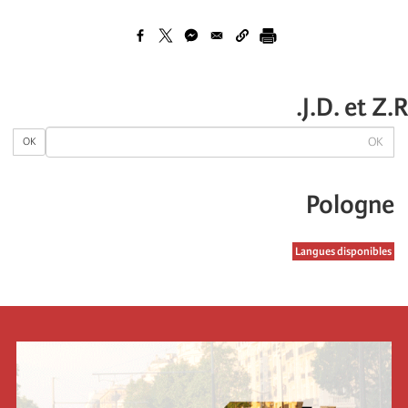
J.D. et Z.R.
OK
OK
Pologne
Langues disponibles