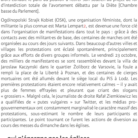
d’interdiction totale de l’avortement débattu par la Diète [Chambre
basse du Parlement].
Ogólnopolski Strajk Kobiet (OSK), une organisation féministe, dont la
militante la plus connue est Marta Lempart
2
, est devenue une force clé
dans l’organisation de manifestations dans tout le pays : grâce à des
contacts avec des militant·es de base, des centaines de marches ont été
organisées au cours des jours suivants. Dans beaucoup d’autres villes et
villages les protestations ont éclaté spontanément, principalement
grâce aux efforts de divers groupes informels. Le vendredi 23 octobre,
des milliers de manifestant·es se sont rassemblé·es devant la villa de
Jaroslaw Kaczynski dans le quartier Żoliborz de Varsovie, la foule a
rempli la place de la Liberté à Poznan, et des centaines de cierges
mortuaires ont été allumés devant le siège local du PiS à Lodz. Les
premières protestations étaient encore relativement calmes – il y avait
plus de femmes effrayées et pleurant que criant des slogans
« grossiers ». Malgré cela, le journaliste de droite Rafał Ziemkiewicz les
a qualifiées de « putes vulgaires » sur Twitter, et les médias pro-
gouvernementaux ont constamment marginalisé le caractère massif des
protestations, sous-estimant le nombre de leurs participants et
participantes. Le point tournant ce furent les actions de diversion au
cours des messes du dimanche dans les églises.