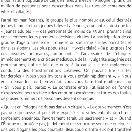
mobilisation populaire de ces dernières années en Pologne : plus d’un
million de personnes sont descendues dans les rues de centaines de
villes et villages
3
.
Parmi les manifestants, le groupe le plus nombreux est celui des très
jeunes femmes et des jeunes filles – lycéennes, étudiantes, ainsi que les
« jeunes adultes » – des personnes de moins de 35 ans, prenant ainsi
consciemment leurs premières décisions vitales. La participation de ce
groupe d’âge a amené de l’ironie et du sarcasme sur les pancartes et
dans les slogans. Les plus populaires – « wypierdalać » (la plus grossière
des insultes polonaises, ordonnant à l’adversaire de s’éloigner
immédiatement) et la critique médiatique de la « vulgarité exagérée des
protestations, qui ne fait que nuire à la cause » – ont rapidement
conduit à des transformations créatives. On pouvait lire sur les
banderoles « Nous vous invitons à vous enfuir rapidement », « Nous
vous demandons de bien vouloir vous vous faire foutre ailleurs » ou
« S’il vous plaît, partez ». Le contraste entre l’utilisation de formes
d’expression neutres face à des émotions extrêmement fortes des foules
de plusieurs milliers de personnes devient comique.
« Qui vit en Pologne ne rit pas dans un cirque », « Le gouvernement n’est
pas une grossesse, il peut être expulsé », « Si les enfants de chœur
tombaient enceintes, l’avortement serait un sacrement » et « Quand
l’État ne me protège pas, je défendrai ma sœur » ne sont que quelques-
uns des slogans les plus courants. Beaucoup d’entre eux ont transféré