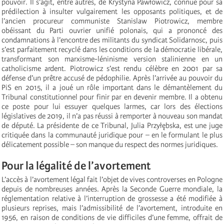
pouvoir. Il s’agit, entre autres, de Krystyna Pawłowicz, connue pour sa
prédilection à insulter vulgairement les opposants politiques, et de
l’ancien procureur communiste Stanislaw Piotrowicz, membre
obéissant du Parti ouvrier unifié polonais, qui a prononcé des
condamnations à l’encontre des militants du syndicat Solidarnosc, puis
s’est parfaitement recyclé dans les conditions de la démocratie libérale,
transformant son marxisme-léninisme version stalinienne en un
catholicisme ardent. Piotrowicz s’est rendu célèbre en 2001 par sa
défense d’un prêtre accusé de pédophilie. Après l’arrivée au pouvoir du
PiS en 2015, il a joué un rôle important dans le démantèlement du
Tribunal constitutionnel pour finir par en devenir membre. Il a obtenu
ce poste pour lui essuyer quelques larmes, car lors des élections
législatives de 2019, il n’a pas réussi à remporter à nouveau son mandat
de député. La présidente de ce Tribunal, Julia Przyłębska, est une juge
critiquée dans la communauté juridique pour – en le formulant le plus
délicatement possible – son manque du respect des normes juridiques.
Pour la légalité de l’avortement
L’accès à l’avortement légal fait l’objet de vives controverses en Pologne
depuis de nombreuses années. Après la Seconde Guerre mondiale, la
réglementation relative à l’interruption de grossesse a été modifiée à
plusieurs reprises, mais l’admissibilité de l’avortement, introduite en
1956, en raison de conditions de vie difficiles d’une femme, offrait de