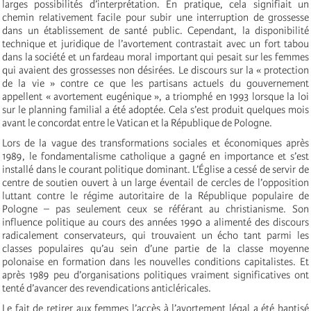
larges possibilités d’interprétation. En pratique, cela signifiait un
chemin relativement facile pour subir une interruption de grossesse
dans un établissement de santé public. Cependant, la disponibilité
technique et juridique de l’avortement contrastait avec un fort tabou
dans la société et un fardeau moral important qui pesait sur les femmes
qui avaient des grossesses non désirées. Le discours sur la « protection
de la vie » contre ce que les partisans actuels du gouvernement
appellent « avortement eugénique », a triomphé en 1993 lorsque la loi
sur le planning familial a été adoptée. Cela s’est produit quelques mois
avant le concordat entre le Vatican et la République de Pologne.
Lors de la vague des transformations sociales et économiques après
1989, le fondamentalisme catholique a gagné en importance et s’est
installé dans le courant politique dominant. L’Église a cessé de servir de
centre de soutien ouvert à un large éventail de cercles de l’opposition
luttant contre le régime autoritaire de la République populaire de
Pologne – pas seulement ceux se référant au christianisme. Son
influence politique au cours des années 1990 a alimenté des discours
radicalement conservateurs, qui trouvaient un écho tant parmi les
classes populaires qu’au sein d’une partie de la classe moyenne
polonaise en formation dans les nouvelles conditions capitalistes. Et
après 1989 peu d’organisations politiques vraiment significatives ont
tenté d’avancer des revendications anticléricales.
Le fait de retirer aux femmes l’accès à l’avortement légal a été baptisé