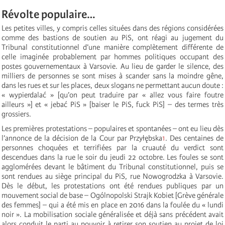
Révolte populaire…
Les petites villes, y compris celles situées dans des régions considérées
comme des bastions de soutien au PiS, ont réagi au jugement du
Tribunal constitutionnel d’une manière complètement différente de
celle imaginée probablement par hommes politiques occupant des
postes gouvernementaux à Varsovie. Au lieu de garder le silence, des
milliers de personnes se sont mises à scander sans la moindre gêne,
dans les rues et sur les places, deux slogans ne permettant aucun doute :
« wypierdalać » [qu’on peut traduire par « allez vous faire foutre
ailleurs »] et « jebać PiS » [baiser le PiS, fuck PiS] – des termes très
grossiers.
Les premières protestations – populaires et spontanées – ont eu lieu dès
l’annonce de la décision de la Cour par Przyłębska
1
. Des centaines de
personnes choquées et terrifiées par la cruauté du verdict sont
descendues dans la rue le soir du jeudi 22 octobre. Les foules se sont
agglomérées devant le bâtiment du Tribunal constitutionnel, puis se
sont rendues au siège principal du PiS, rue Nowogrodzka à Varsovie.
Dès le début, les protestations ont été rendues publiques par un
mouvement social de base – Ogólnopolski Strajk Kobiet [Grève générale
des femmes] – qui a été mis en place en 2016 dans la foulée du « lundi
noir ». La mobilisation sociale généralisée et déjà sans précédent avait
alors conduit le parti au pouvoir à retirer son soutien au projet de loi