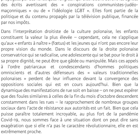
des écrits avertissant des « conspirations communistes-judéo-
maçonniques » ou de « l’idéologie LGBT ». Elles font partie de la
politique et du contenu propagés par la télévision publique, financée
par nos impôts.
Dans l’interprétation droitiste de la culture polonaise, les enfants
constituent la valeur la plus élevée – cependant, cela ne s’applique
qu’aux « enfants à naître » (fœtus) et les jeunes qui n’ont pas encore leur
propre vision du monde. Dans le discours de la droite polonaise
conservatrice qui se radicalise, une adolescente qui se bat pour le droit à
sa propre dignité, ne peut être que gâtée ou manipulée. Mais ces appels
à l’ordre patriarcaux et condescendants d’hommes politiques
omniscients et d’autres défenseurs des « valeurs traditionnelles
polonaises » perdent de leur influence devant la convergence des
oppositions sociales qui est en cours aujourd’hui. Bien que la
dynamique des manifestations de rue soit en baisse – on ne peut espérer
que des foules similaires à celles de la fin du mois d’octobre descendent
constamment dans les rues – le rapprochement de nombreux groupes
sociaux dans l’acte de résistance aux autorités est un fait. Bien que cela
puisse paraître totalement incroyable, au plus fort de la pandémie
Covid-19, nous sommes face à une situation dont on peut dire sans
exagération que si elle n’a pas le caractère révolutionnaire, elle en est
extrêmement proche.