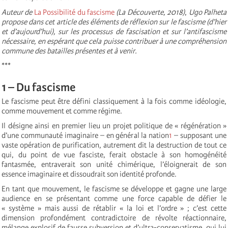
Auteur de
La Possibilité du fascisme
(La Découverte, 2018)
,
Ugo
Palheta
propose dans cet article des éléments de réflexion sur le fascisme (d’hier
et d’aujourd’hui), sur les processus de fascisation et sur l’antifascisme
nécessaire, en espérant que cela puisse contribuer à une compréhension
commune des batailles présentes et à venir.
***
1 – Du fascisme
Le fascisme peut être défini classiquement à la fois comme idéologie,
comme mouvement et comme régime.
Il désigne ainsi en premier lieu un projet politique de « régénération »
d’une communauté imaginaire – en général la nation
1
– supposant une
vaste opération de purification, autrement dit la destruction de tout ce
qui, du point de vue fasciste, ferait obstacle à son homogénéité
fantasmée, entraverait son unité chimérique, l’éloignerait de son
essence imaginaire et dissoudrait son identité profonde.
En tant que mouvement, le fascisme se développe et gagne une large
audience en se présentant comme une force capable de défier le
« système » mais aussi de rétablir « la loi et l’ordre » ; c’est cette
dimension profondément contradictoire de révolte réactionnaire,
mélange explosif de fausse subversion et d’ultra-conservatisme, qui lui