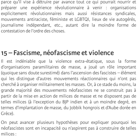
parce qu’il vise à détruire par avance tout ce qui pourrait nourrir et
préparer une expérience révolutionnaire à venir : organisations
explicitement révolutionnaires mais aussi résistances syndicales,
mouvements antiraciste, féministe et LGBTQI, lieux de vie autogérés,
journalisme indépendant, etc., autant dire la moindre forme de
contestation de l’ordre des choses.
15 – Fascisme, néofascisme et violence
Il est indéniable que la violence extra-étatique, sous la forme
d’organisations paramilitaires de masse, a joué un rôle important
(quoique sans doute surestimé) dans l’ascension des fascistes – élément
qui les distingue d’autres mouvements réactionnaires qui n’ont pas
cherché à organiser militairement les masses. Or, à ce stade du moins, la
grande majorité des mouvements néofascistes ne se construit pas à
partir de la mise en action de milices de masse et ne disposent pas de
telles milices (à l’exception du BJP indien et à un moindre degré, en
termes d’implantation de masse, du Jobbik hongrois et d’Aube dorée en
Grèce).
On peut avancer plusieurs hypothèses pour expliquer pourquoi les
néofascistes sont en incapacité ou n’aspirent pas à construire de telles
milices :