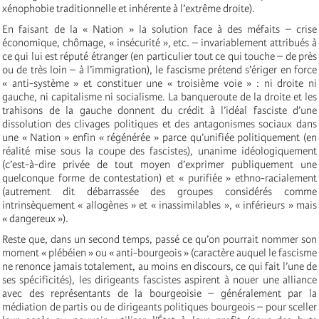
xénophobie traditionnelle et inhérente à l’extrême droite).
En faisant de la « Nation » la solution face à des méfaits – crise
économique, chômage, « insécurité », etc. – invariablement attribués à
ce qui lui est réputé étranger (en particulier tout ce qui touche – de près
ou de très loin – à l’immigration), le fascisme prétend s’ériger en force
« anti-système » et constituer une « troisième voie » : ni droite ni
gauche, ni capitalisme ni socialisme. La banqueroute de la droite et les
trahisons de la gauche donnent du crédit à l’idéal fasciste d’une
dissolution des clivages politiques et des antagonismes sociaux dans
une « Nation » enfin « régénérée » parce qu’unifiée politiquement (en
réalité mise sous la coupe des fascistes), unanime idéologiquement
(c’est-à-dire privée de tout moyen d’exprimer publiquement une
quelconque forme de contestation) et « purifiée » ethno-racialement
(autrement dit débarrassée des groupes considérés comme
intrinsèquement « allogènes » et « inassimilables », « inférieurs » mais
« dangereux »).
Reste que, dans un second temps, passé ce qu’on pourrait nommer son
moment « plébéien » ou « anti-bourgeois » (caractère auquel le fascisme
ne renonce jamais totalement, au moins en discours, ce qui fait l’une de
ses spécificités), les dirigeants fascistes aspirent à nouer une alliance
avec des représentants de la bourgeoisie – généralement par la
médiation de partis ou de dirigeants politiques bourgeois – pour sceller