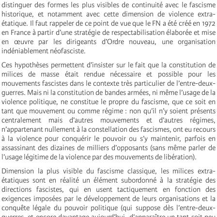
distinguer des formes les plus visibles de continuité avec le fascisme
historique, et notamment avec cette dimension de violence extra-
étatique. Il faut rappeler de ce point de vue que le FN a été créé en 1972
en France à partir d’une stratégie de respectabilisation élaborée et mise
en œuvre par les dirigeants d’Ordre nouveau, une organisation
indéniablement néofasciste.
Ces hypothèses permettent d’insister sur le fait que la constitution de
milices de masse était rendue nécessaire et possible pour les
mouvements fascistes dans le contexte très particulier de l’entre-deux-
guerres. Mais ni la constitution de bandes armées, ni même l’usage de la
violence politique, ne constitue le propre du fascisme, que ce soit en
tant que mouvement ou comme régime : non qu’il n’y soient présents
centralement mais d’autres mouvements et d’autres régimes,
n’appartenant nullement à la constellation des fascismes, ont eu recours
à la violence pour conquérir le pouvoir ou s’y maintenir, parfois en
assassinant des dizaines de milliers d’opposants (sans même parler de
l’usage légitime de la violence par des mouvements de libération).
Dimension la plus visible du fascisme classique, les milices extra-
étatiques sont en réalité un élément subordonné à la stratégie des
directions fascistes, qui en usent tactiquement en fonction des
exigences imposées par le développement de leurs organisations et la
conquête légale du pouvoir politique (qui suppose dès l’entre-deux-
guerres, et encore davantage aujourd’hui, d’apparaître un tant soit peu