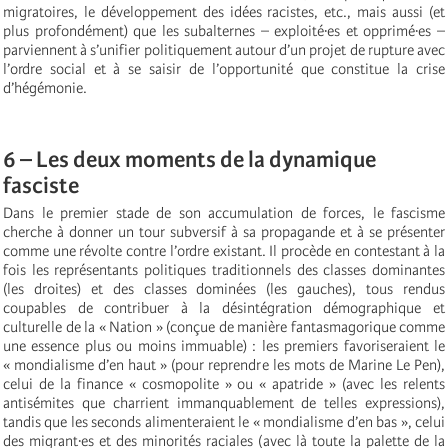
migratoires, le développement des idées racistes, etc., mais aussi (et
plus profondément) que les subalternes – exploité·es et opprimé·es –
parviennent à s’unifier politiquement autour d’un projet de rupture avec
l’ordre social et à se saisir de l’opportunité que constitue la crise
d’hégémonie.
6 – Les deux moments de la dynamique
fasciste
Dans le premier stade de son accumulation de forces, le fascisme
cherche à donner un tour subversif à sa propagande et à se présenter
comme une révolte contre l’ordre existant. Il procède en contestant à la
fois les représentants politiques traditionnels des classes dominantes
(les droites) et des classes dominées (les gauches), tous rendus
coupables de contribuer à la désintégration démographique et
culturelle de la « Nation » (conçue de manière fantasmagorique comme
une essence plus ou moins immuable) : les premiers favoriseraient le
« mondialisme d’en haut » (pour reprendre les mots de Marine Le Pen),
celui de la finance « cosmopolite » ou « apatride » (avec les relents
antisémites que charrient immanquablement de telles expressions),
tandis que les seconds alimenteraient le « mondialisme d’en bas », celui
des migrant·es et des minorités raciales (avec là toute la palette de la