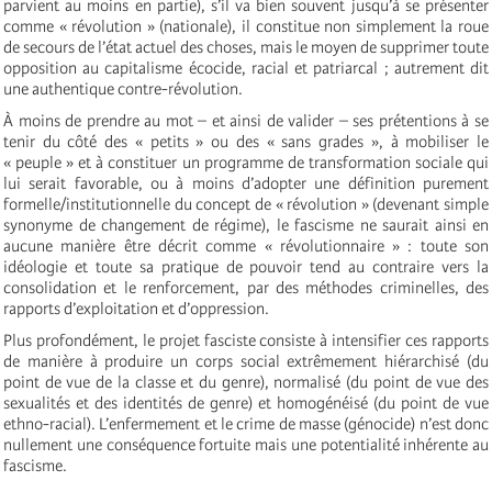
parvient au moins en partie), s’il va bien souvent jusqu’à se présenter
comme « révolution » (nationale), il constitue non simplement la roue
de secours de l’état actuel des choses, mais le moyen de supprimer toute
opposition au capitalisme écocide, racial et patriarcal ; autrement dit
une authentique contre-révolution.
À moins de prendre au mot – et ainsi de valider – ses prétentions à se
tenir du côté des « petits » ou des « sans grades », à mobiliser le
« peuple » et à constituer un programme de transformation sociale qui
lui serait favorable, ou à moins d’adopter une définition purement
formelle/institutionnelle du concept de « révolution » (devenant simple
synonyme de changement de régime), le fascisme ne saurait ainsi en
aucune manière être décrit comme « révolutionnaire » : toute son
idéologie et toute sa pratique de pouvoir tend au contraire vers la
consolidation et le renforcement, par des méthodes criminelles, des
rapports d’exploitation et d’oppression.
Plus profondément, le projet fasciste consiste à intensifier ces rapports
de manière à produire un corps social extrêmement hiérarchisé (du
point de vue de la classe et du genre), normalisé (du point de vue des
sexualités et des identités de genre) et homogénéisé (du point de vue
ethno-racial). L’enfermement et le crime de masse (génocide) n’est donc
nullement une conséquence fortuite mais une potentialité inhérente au
fascisme.