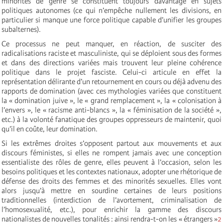
minorités de genre se constituent toujours davantage en sujets
politiques autonomes (ce qui n’empêche nullement les divisions, en
particulier si manque une force politique capable d’unifier les groupes
subalternes).
Ce processus ne peut manquer, en réaction, de susciter des
radicalisations raciste et masculiniste, qui se déploient sous des formes
et dans des directions variées mais trouvent leur pleine cohérence
politique dans le projet fasciste. Celui-ci articule en effet la
représentation délirante d’un retournement en cours ou déjà advenu des
rapports de domination (avec ces mythologies variées que constituent
la « domination juive », le « grand remplacement », la « colonisation à
l’envers », le « racisme anti-blancs », la « féminisation de la société »,
etc.) à la volonté fanatique des groupes oppresseurs de maintenir, quoi
qu’il en coûte, leur domination.
Si les extrêmes droites s’opposent partout aux mouvements et aux
discours féministes, si elles ne rompent jamais avec une conception
essentialiste des rôles de genre, elles peuvent à l’occasion, selon les
besoins politiques et les contextes nationaux, adopter une rhétorique de
défense des droits des femmes et des minorités sexuelles. Elles vont
alors jusqu’à mettre en sourdine certaines de leurs positions
traditionnelles (interdiction de l’avortement, criminalisation de
l’homosexualité, etc.), pour enrichir la gamme des discours
nationalistes de nouvelles tonalités : ainsi rendra-t-on les « étrangers »
2