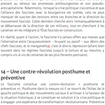
prenant au sérieux ses promesses antibourgeoises et son pseudo-
anticapitalisme. Néanmoins, lorsque la crise politique s’accentue et que
l’alliance des fascistes avec la bourgeoisie est scellée, cela ne peut
manquer de susciter des tensions entre ces branches et la direction du
mouvement fasciste. Cette dernière cherche alors immanquablement à
se débarrasser de la direction de ces milices
4
, tout en cherchant à les
canaliser en les intégrant à l’État fasciste en construction.
En réalité, quant à l’action, le fascisme n’a jamais offert aux masses que
l’alternative entre l’acquiescement – bruyant ou passif – aux désirs des
chefs fascistes, et le
manganello
5
, c’est-à-dire la répression (allant bien
souvent dans les régimes fascistes jusqu’à la torture et au meurtre, y
compris vis-à-vis de certaines de ses plus fervents partisans).
14 – Une contre-révolution posthume et
préventive
Le fascisme constitue une contre-révolution « posthume et
préventive »
6
. Posthume dans la mesure où il se nourrit de l’échec de la
gauche politique et des mouvements sociaux à se hisser à la hauteur de
la situation historique, à se constituer en solution à la crise politique et
à engager une expérience de transformation révolutionnaire. Préventive