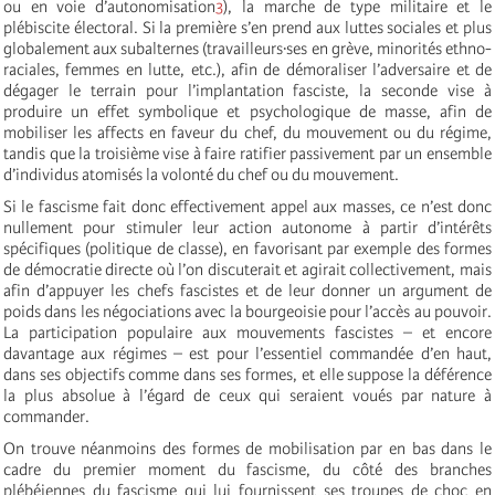
ou en voie d’autonomisation
3
), la marche de type militaire et le
plébiscite électoral. Si la première s’en prend aux luttes sociales et plus
globalement aux subalternes (travailleurs·ses en grève, minorités ethno-
raciales, femmes en lutte, etc.), afin de démoraliser l’adversaire et de
dégager le terrain pour l’implantation fasciste, la seconde vise à
produire un effet symbolique et psychologique de masse, afin de
mobiliser les affects en faveur du chef, du mouvement ou du régime,
tandis que la troisième vise à faire ratifier passivement par un ensemble
d’individus atomisés la volonté du chef ou du mouvement.
Si le fascisme fait donc effectivement appel aux masses, ce n’est donc
nullement pour stimuler leur action autonome à partir d’intérêts
spécifiques (politique de classe), en favorisant par exemple des formes
de démocratie directe où l’on discuterait et agirait collectivement, mais
afin d’appuyer les chefs fascistes et de leur donner un argument de
poids dans les négociations avec la bourgeoisie pour l’accès au pouvoir.
La participation populaire aux mouvements fascistes – et encore
davantage aux régimes – est pour l’essentiel commandée d’en haut,
dans ses objectifs comme dans ses formes, et elle suppose la déférence
la plus absolue à l’égard de ceux qui seraient voués par nature à
commander.
On trouve néanmoins des formes de mobilisation par en bas dans le
cadre du premier moment du fascisme, du côté des branches
plébéiennes du fascisme qui lui fournissent ses troupes de choc en