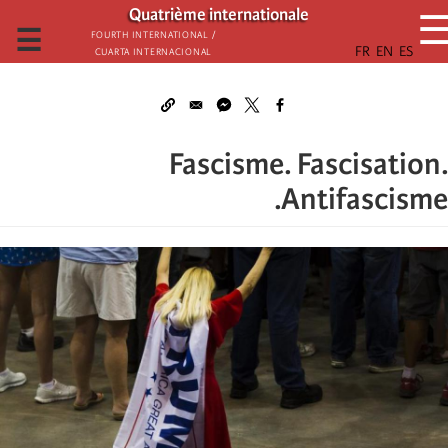
تجاوز
Quatrième internationale
إلى
☰
Fourth International /
Cuarta Internacional
المحتوى
الرئيسي
Fascisme. Fascisation.
Antifascisme.