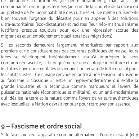
de hiérarchies traditionnels (de genre notamment), mais aussi de
communautés organiques fermées (au nom de la « pureté de la race » ou
au prétexte de l’« incompatibilité des cultures »). De même utilisent-ils
bien souvent l’urgence du désastre pour en appeler à des solutions
ultra-autoritaires (éco-dictatures) et racistes (leur néo-malthusianisme
justifiant presque toujours pour eux une répression accrue des
migrant·es et un empêchement quasi-total des migrations).
Si les seconds demeurent largement minoritaires par rapport aux
premiers et ne constituent pas des courants politiques de masse, leurs
idées se développent indéniablement jusqu’à imprégner le sens
commun néofasciste, si bien qu’émerge une écologie identitaire et que
les luttes environnementales deviennent un terrain de lutte crucial pour
les antifascistes. Ce clivage renvoie en outre à une tension intrinsèque
au fascisme « classique », entre un hyper-modernisme qui exalte la
grande industrie et la technique comme marqueurs et leviers de
puissance nationale (économique et militaire), et un anti-modernisme
qui idéalise la terre et la nature comme foyers de valeurs authentiques
avec lesquelles la Nation devrait renouer pour retrouver son essence.
9 – Fascisme et ordre social
Si le fascisme veut apparaître comme alternative à l’ordre existant (et y