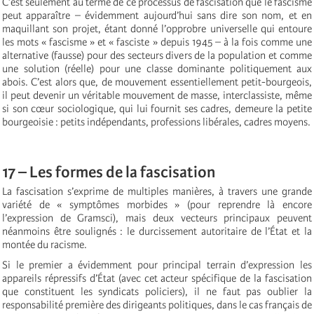
C’est seulement au terme de ce processus de fascisation que le fascisme
peut apparaître – évidemment aujourd’hui sans dire son nom, et en
maquillant son projet, étant donné l’opprobre universelle qui entoure
les mots « fascisme » et « fasciste » depuis 1945 – à la fois comme une
alternative (fausse) pour des secteurs divers de la population et comme
une solution (réelle) pour une classe dominante politiquement aux
abois. C’est alors que, de mouvement essentiellement petit-bourgeois,
il peut devenir un véritable mouvement de masse, interclassiste, même
si son cœur sociologique, qui lui fournit ses cadres, demeure la petite
bourgeoisie : petits indépendants, professions libérales, cadres moyens.
17 – Les formes de la fascisation
La fascisation s’exprime de multiples manières, à travers une grande
variété de « symptômes morbides » (pour reprendre là encore
l’expression de Gramsci), mais deux vecteurs principaux peuvent
néanmoins être soulignés : le durcissement autoritaire de l’État et la
montée du racisme.
Si le premier a évidemment pour principal terrain d’expression les
appareils répressifs d’État (avec cet acteur spécifique de la fascisation
que constituent les syndicats policiers), il ne faut pas oublier la
responsabilité première des dirigeants politiques, dans le cas français de