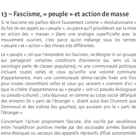
13 – Fascisme, « peuple » et action de masse
Si le fascisme est parfois décrit faussement comme « révolutionnaire »
du fait de ses appels au « peuple », ou parce qu’il procéderait par la mise
en action des « masses » (dans une analogie superficielle avec le
mouvement ouvrier), c’est parce qu’on mélange sous les termes
« peuple » et « action » des choses très différentes.
Le « peuple », tel que l’entendent les fascistes, ne désigne ni un groupe
qui partagerait certaines conditions d’existence (au sens où la
sociologie parle de classes populaires), ni une communauté politique
incluant toutes celles et ceux qu’unifie une volonté commune
d’appartenance, mais une communauté ethno-raciale fixée une fois
pour toutes rassemblant celles et ceux qui seraient « vraiment d’ici »
(que le critère d’appartenance au « peuple » soit ici pseudo-biologique
ou pseudo-culturel) ; cela équivaut en somme au corps social défalqué
des ennemis (le « parti de l’étranger », disent aussi bien Drumont que
Zemmour) et des traîtres (les gauches), qui auraient pris le « parti de
l’étranger ».
Concernant l’action proprement fasciste, elle oscille par excellence
entre l’expédition punitive menée par des escouades armées (bandes
extra-étatiques ou secteurs des appareils répressifs d’État autonomisés