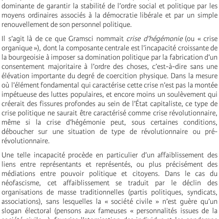
dominante de garantir la stabilité de l’ordre social et politique par les
moyens ordinaires associés à la démocratie libérale et par un simple
renouvellement de son personnel politique.
Il s’agit là de ce que Gramsci nommait
crise d’hégémonie
(ou « crise
organique »), dont la composante centrale est l’incapacité croissante de
la bourgeoisie à imposer sa domination politique par la fabrication d’un
consentement majoritaire à l’ordre des choses, c’est-à-dire sans une
élévation importante du degré de coercition physique. Dans la mesure
où l’élément fondamental qui caractérise cette crise n’est pas la montée
impétueuse des luttes populaires, et encore moins un soulèvement qui
créerait des fissures profondes au sein de l’État capitaliste, ce type de
crise politique ne saurait être caractérisé comme crise révolutionnaire,
même si la crise d’hégémonie peut, sous certaines conditions,
déboucher sur une situation de type de révolutionnaire ou pré-
révolutionnaire.
Une telle incapacité procède en particulier d’un affaiblissement des
liens entre représentants et représentés, ou plus précisément des
médiations entre pouvoir politique et citoyens. Dans le cas du
néofascisme, cet affaiblissement se traduit par le déclin des
organisations de masse traditionnelles (partis politiques, syndicats,
associations), sans lesquelles la « société civile » n’est guère qu’un
slogan électoral (pensons aux fameuses « personnalités issues de la