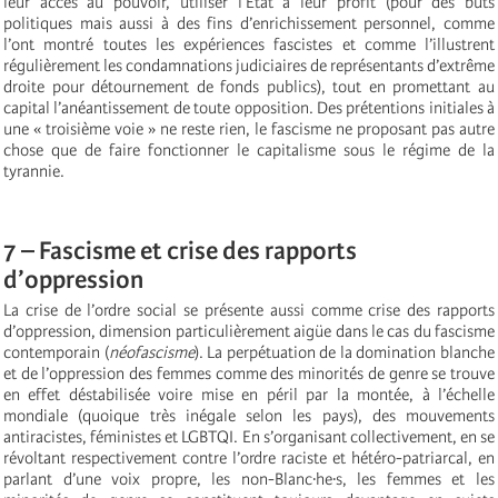
leur accès au pouvoir, utiliser l’État à leur profit (pour des buts
politiques mais aussi à des fins d’enrichissement personnel, comme
l’ont montré toutes les expériences fascistes et comme l’illustrent
régulièrement les condamnations judiciaires de représentants d’extrême
droite pour détournement de fonds publics), tout en promettant au
capital l’anéantissement de toute opposition. Des prétentions initiales à
une « troisième voie » ne reste rien, le fascisme ne proposant pas autre
chose que de faire fonctionner le capitalisme sous le régime de la
tyrannie.
7 – Fascisme et crise des rapports
d’oppression
La crise de l’ordre social se présente aussi comme crise des rapports
d’oppression, dimension particulièrement aigüe dans le cas du fascisme
contemporain (
néofascisme
). La perpétuation de la domination blanche
et de l’oppression des femmes comme des minorités de genre se trouve
en effet déstabilisée voire mise en péril par la montée, à l’échelle
mondiale (quoique très inégale selon les pays), des mouvements
antiracistes, féministes et LGBTQI. En s’organisant collectivement, en se
révoltant respectivement contre l’ordre raciste et hétéro-patriarcal, en
parlant d’une voix propre, les non-Blanc·he·s, les femmes et les