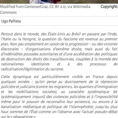
Modified from GeniesserGraz, CC BY 2.0, via Wikimedia
Copyright
Commons
Ugo Palheta
Partout dans le monde, des États-Unis au Brésil en passant par l’Inde,
l’Italie ou la Hongrie, la question du fascisme est revenue au premier
plan. Non pas simplement en raison de la progression – ou des victoires
électorales – d’organisations d’extrême droite, mais aussi du fait
d’indéniables poussées autoritaires et d’une accélération des politiques
de destruction des droits des travailleurs·ses, couplées à la montée des
nationalismes identitaires et à des processus de
radicalisation/légitimation du racisme.
Cette dynamique est particulièrement visible en France depuis
quelques années : qu’on pense au durcissement de la répression
policière et judiciaire (contre les migrant·e·s, les quartiers d’immigration
et les mobilisations sociales), au caractère systématique (et
systématiquement impuni) des violences policières et à l’impossibilité
même pour le pouvoir de reconnaître leur existence, ou encore à la
banalisation médiatique et politique de l’islamophobie, jusqu’au plus
haut sommet de l’État comme on l’observe avec l’actuel pseudo-débat
sur le « séparatisme ».