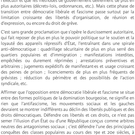
l’exécutif et que les méthodes de gouvernement deviennent de plus en
plus autoritaires (décrets-lois, ordonnances, etc.). Mais cette phase de
transition entre démocratie libérale et fascisme passe surtout par la
limitation croissante des libertés d’organisation, de réunion et
d’expression, ou encore du droit de grève.
C’est sans grande proclamation que s’opère le durcissement autoritaire,
qui fait reposer de plus en plus le pouvoir politique sur le soutien et la
loyauté des appareils répressifs d’État, l’entraînant dans une spirale
anti-démocratique : quadrillage sécuritaire de plus en plus serré des
quartiers populaires et d’immigration ; manifestations interdites,
empêchées ou durement réprimées ; arrestations préventives et
arbitraires ; jugements expéditifs de manifestant·es et usage croissant
des peines de prison ; licenciements de plus en plus fréquents de
grévistes ; réduction du périmètre et des possibilités de l’action
syndicale, etc.
Affirmer que l’opposition entre démocratie libérale et fascisme se situe
entre des formes politiques de la domination bourgeoise, ne signifie en
rien que l’antifascisme, les mouvements sociaux et les gauches
devraient se montrer indifférents au déclin des libertés publiques et des
droits démocratiques. Défendre ces libertés et ces droits, ce n’est pas
semer l’illusion d’un État ou d’une République conçus comme arbitres
neutres des antagonismes sociaux ; c’est défendre l’une des principales
conquêtes des classes populaires au cours des 19e et 20e siècles, à