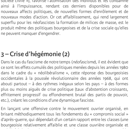
société civile »), favorise l’atomisation des individus et les condamne
ainsi à l’impuissance, rendant ces derniers disponibles pour de
nouveaux affects politiques, de nouvelles formes d’enrôlement et de
nouveaux modes d’action. Or cet affaiblissement, qui rend largement
superflu pour les néofascistes la formation de milices de masse, est le
produit même des politiques bourgeoises et de la crise sociale qu’elles
ne peuvent manquer d’engendrer.
3 – Crise d’hégémonie (2)
Dans le cas du fascisme de notre temps (
néofascisme
), il est évident que
ce sont les effets cumulés des politiques menées depuis les années 1980
dans le cadre du « néolibéralisme », cette réponse des bourgeoisies
occidentales à la poussée révolutionnaire des années 1968, qui ont
abouti partout – à des rythmes inégaux selon les pays – à des formes
plus ou moins aiguës de crise politique (taux d’abstention croissants,
effritement progressif ou effondrement brutal des partis de pouvoir,
etc.), créant les conditions d’une dynamique fasciste.
En lançant une offensive contre le mouvement ouvrier organisé, en
brisant méthodiquement tous les fondements du « compromis social »
d’après-guerre, qui dépendait d’un certain rapport entre les classes (une
bourgeoisie relativement affaiblie et une classe ouvrière organisée et