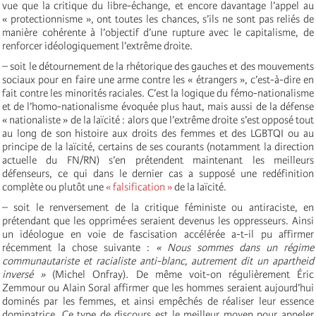
vue que la critique du libre-échange, et encore davantage l’appel au
« protectionnisme », ont toutes les chances, s’ils ne sont pas reliés de
manière cohérente à l’objectif d’une rupture avec le capitalisme, de
renforcer idéologiquement l’extrême droite.
– soit le détournement de la rhétorique des gauches et des mouvements
sociaux pour en faire une arme contre les « étrangers », c’est-à-dire en
fait contre les minorités raciales. C’est la logique du fémo-nationalisme
et de l’homo-nationalisme évoquée plus haut, mais aussi de la défense
« nationaliste » de la laïcité : alors que l’extrême droite s’est opposé tout
au long de son histoire aux droits des femmes et des LGBTQI ou au
principe de la laïcité, certains de ses courants (notamment la direction
actuelle du FN/RN) s’en prétendent maintenant les meilleurs
défenseurs, ce qui dans le dernier cas a supposé une redéfinition
complète ou plutôt une
« falsification »
de la laïcité.
– soit le renversement de la critique féministe ou antiraciste, en
prétendant que les opprimé·es seraient devenus les oppresseurs. Ainsi
un idéologue en voie de fascisation accélérée a-t-il pu affirmer
récemment la chose suivante :
« Nous sommes dans un régime
communautariste et racialiste anti-blanc, autrement dit un apartheid
inversé »
(Michel Onfray)
.
De même voit-on régulièrement Éric
Zemmour ou Alain Soral affirmer que les hommes seraient aujourd’hui
dominés par les femmes, et ainsi empêchés de réaliser leur essence
dominatrice. Ce type de discours est le meilleur moyen pour appeler