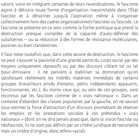
valoir), voire en intégrant certaines de leurs revendications, le fascisme
aspire à détruire toute forme d’organisation inassimilable dans l’État
fasciste et à déraciner jusqu’à l’aspiration même à s’organiser
collectivement hors des cadres organisationnels fascistes ou fascisés. Le
fascisme se présente en ce sens comme la forme politique que prend la
destruction presque complète de la capacité d’auto-défense des
subalternes – ou sa réduction à des formes de résistance moléculaires,
passives ou bien clandestines.
Il faut noter toutefois que, dans cette œuvre de destruction, le fascisme
ne peut s’assurer la passivité d’une grande partie du corps social par des
moyens uniquement répressifs ou par des discours ciblant tel ou tel
bouc-émissaire : il ne parvient à stabiliser sa domination qu’en
satisfaisant réellement les intérêts matériels immédiats de certains
groupes (travailleurs privés d’emploi, petits indépendants appauvris,
fonctionnaires, etc.), du moins ceux qui, au sein de ces groupes, sont
reconnus par les fascistes comme de « vrais nationaux ». Dans un
contexte d’abandon des classes populaires par la gauche, on ne saurait
sous-estimer la force d’attraction d’un discours promettant de réserver
les emplois et les prestations sociales à ces prétendus « vrais
nationaux » (dont on ne dira jamais assez que, dans la vision fasciste ou
néofasciste, ils ne sont pas définis par un critère juridique de nationalité
mais un critère d’origine, donc ethno-racial).