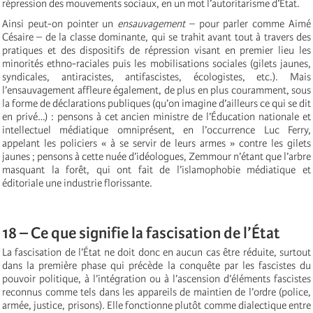
répression des mouvements sociaux, en un mot l’autoritarisme d’État.
Ainsi peut-on pointer un
ensauvagement
– pour parler comme Aimé
Césaire – de la classe dominante, qui se trahit avant tout à travers des
pratiques et des dispositifs de répression visant en premier lieu les
minorités ethno-raciales puis les mobilisations sociales (gilets jaunes,
syndicales, antiracistes, antifascistes, écologistes, etc.). Mais
l’ensauvagement affleure également, de plus en plus couramment, sous
la forme de déclarations publiques (qu’on imagine d’ailleurs ce qui se dit
en privé…) : pensons à cet ancien ministre de l’Éducation nationale et
intellectuel médiatique omniprésent, en l’occurrence Luc Ferry,
appelant les policiers « à se servir de leurs armes » contre les gilets
jaunes ; pensons à cette nuée d’idéologues, Zemmour n’étant que l’arbre
masquant la forêt, qui ont fait de l’islamophobie médiatique et
éditoriale une industrie florissante.
18 – Ce que signifie la fascisation de l’État
La fascisation de l’État ne doit donc en aucun cas être réduite, surtout
dans la première phase qui précède la conquête par les fascistes du
pouvoir politique, à l’intégration ou à l’ascension d’éléments fascistes
reconnus comme tels dans les appareils de maintien de l’ordre (police,
armée, justice, prisons). Elle fonctionne plutôt comme dialectique entre