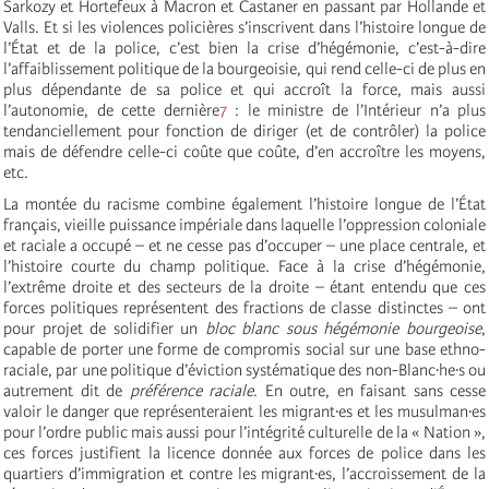
Sarkozy et Hortefeux à Macron et Castaner en passant par Hollande et
Valls. Et si les violences policières s’inscrivent dans l’histoire longue de
l’État et de la police, c’est bien la crise d’hégémonie, c’est-à-dire
l’affaiblissement politique de la bourgeoisie, qui rend celle-ci de plus en
plus dépendante de sa police et qui accroît la force, mais aussi
l’autonomie, de cette dernière
7
: le ministre de l’Intérieur n’a plus
tendanciellement pour fonction de diriger (et de contrôler) la police
mais de défendre celle-ci coûte que coûte, d’en accroître les moyens,
etc.
La montée du racisme combine également l’histoire longue de l’État
français, vieille puissance impériale dans laquelle l’oppression coloniale
et raciale a occupé – et ne cesse pas d’occuper – une place centrale, et
l’histoire courte du champ politique. Face à la crise d’hégémonie,
l’extrême droite et des secteurs de la droite – étant entendu que ces
forces politiques représentent des fractions de classe distinctes – ont
pour projet de solidifier un
bloc blanc sous hégémonie bourgeoise
,
capable de porter une forme de compromis social sur une base ethno-
raciale, par une politique d’éviction systématique des non-Blanc·he·s ou
autrement dit de
préférence raciale
. En outre, en faisant sans cesse
valoir le danger que représenteraient les migrant·es et les musulman·es
pour l’ordre public mais aussi pour l’intégrité culturelle de la « Nation »,
ces forces justifient la licence donnée aux forces de police dans les
quartiers d’immigration et contre les migrant·es, l’accroissement de la