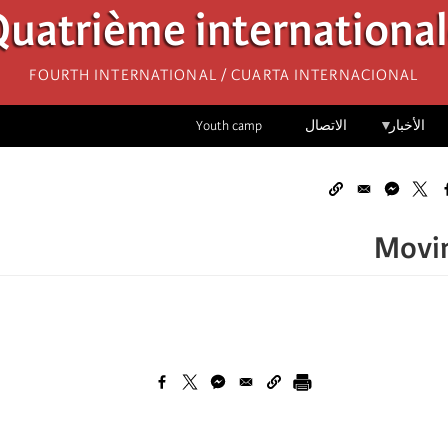
uatrième internationa
Fourth International / Cuarta Internacional
الأخبار
الاتصال
Youth camp
Movim