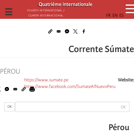
تجاوز
Quatrième internationale
إلى
☰
Fourth International /
Cuarta Internacional
المحتوى
الرئيسي
Corrente Súmate
PÉROU
https://www.sumate.pe
Website
https://www.facebook.com/SumateAlNuevoPeru
OK
OK
Pérou