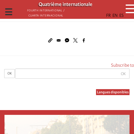
تجاوز
Quatrième internationale
إلى
☰
Fourth International /
Cuarta Internacional
المحتوى
الرئيسي
Subscribe to
OK
OK
Langues disponibles