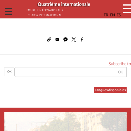
تجاوز
Quatrième internationale
إلى
☰
Fourth International /
Cuarta Internacional
المحتوى
الرئيسي
Subscribe to
OK
OK
Langues disponibles