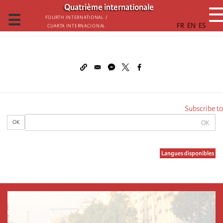
تجاوز
Quatrième internationale
إلى
☰
Fourth International /
Cuarta Internacional
المحتوى
الرئيسي
Subscribe to
OK
OK
Langues disponibles