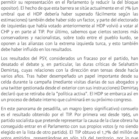
permitir su representación en el Parlamento
(y reducir la del bloque
opositor).
El hecho de que esta barrera se sitúe actualmente en el 7% (un
umbral que el HDP debería haber superado fácilmente según las
estimaciones) también debe haber sido un factor, y parte del electorado
de izquierdas que había votado anteriormente al HDP volvió a votar al
CHP y en parte al TIP. Por último, sabemos que ciertos sectores más
conservadores y nacionalistas, sobre todo entre el pueblo kurdo, se
oponen a las alianzas con la extrema izquierda turca, y esto también
debe haber influido en los resultados.
Los resultados del PSY, considerados un fracaso por el partido, han
desatado el debate y, en particular, las duras críticas de Selahattin
Demirtaş, cuyas relaciones con la dirección eran tensas desde hacía
varios años. Tras haber desempeñado un papel importante desde su
celda durante la campaña (mediante visitas diarias de sus abogados y
una twitter gestionada desde el exterior con sus instrucciones) Demirtaş
declaró que se retiraba de la "política activa". El HDP se embarca así en
un proceso de debate interno que culminará en su próximo congreso.
En este panorama de pesadilla, un magro (pero significativo) consuelo
es el resultado obtenido por el TIP. Por primera vez desde 1965, un
partido socialista que pretende representar la causa de la clase obrera ha
conseguido entrar en el Parlamento con sus propios votos (y no siendo
elegido en la lista de otro partido). El TIP obtuvo el 1,7% del millón de
votos emitidos, presentándose en sólo 2/3 del territorio, por lo que