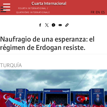
Skip
Cuarta Internacional
☰
to
☰
Fourth International /
Quatrième internationale
main
content
Naufragio de una esperanza: el
régimen de Erdogan resiste.
TURQUÍA