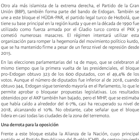
Otr
o
ala más islamista de la extrema derecha, el Partido de la Gran
Unión (BBP), también forma parte
del bando de Erdogan
. También se
une a este bloque el HÜDA-PAR, el partido legal turco de Hezbolá, que
tiene su base principal en la región kurda y que en la década de 1990 fue
utilizado como fuerza armada por el Gladio turco contra el PKK y
cometió numerosas masacres
. El régimen intentará utilizar esta
organización para romper la hegemonía del movimiento político kurdo,
que se ha mantenido firme a pesar de un feroz nivel de represión desde
2015.
En las elecciones parlamentarias del 14 de mayo, que se celebraron al
mismo tiempo que la primera vuelta de las presidenciales, el bloque
pro-Erdogan obtuvo 323 de los 600 diputados, con el 49,4% de los
votos. Aunque el número de diputados fue inferior al de 2018, cuando
obtuvo 344, Erdogan sigue teniendo mayoría en el Parlamento, lo que le
permite aprobar o bloquear propuestas
legislativas. Los resultados
obtenidos por el AKP también han bajado, pero el MHP, que se estimaba
que había caído a alrededor del 6-7%, casi ha recuperado su nivel de
2018, alcanzando el 10%. No obstante, cabe señalar que
el bloque
lidera en casi todas las ciudades de la zona del terremoto.
Una derrota para la oposición
Frente a este bloque estaba la Alianza de la Nación, cuyo principal
partido es el Partido Republicano del Pueblo (CHP), de centro-izquierda