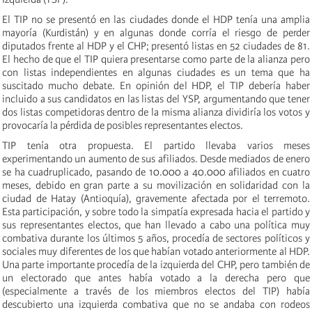
El TIP no se presentó en las ciudades donde el HDP tenía una amplia
mayoría (Kurdistán) y en algunas donde corría el riesgo de perder
diputados frente al HDP y el CHP; presentó listas en 52 ciudades de 81.
El hecho de que el TIP quiera presentarse como parte de la alianza pero
con listas independientes en algunas ciudades es un tema que ha
suscitado mucho debate. En opinión del HDP, el TIP debería haber
incluido a sus candidatos en las listas del YSP, argumentando que tener
dos listas competidoras dentro de la misma alianza dividiría los votos y
provocaría la pérdida de posibles representantes electos.
TIP tenía otra propuesta. El partido llevaba varios meses
experimentando un aumento de sus afiliados. Desde mediados de enero
se ha cuadruplicado, pasando de 10.000 a 40.000 afiliados en cuatro
meses, debido en gran parte a su movilización en solidaridad con la
ciudad de Hatay (Antioquía), gravemente afectada por el terremoto.
Esta participación, y sobre todo la simpatía expresada hacia el partido y
sus representantes electos, que han llevado a cabo una política muy
combativa durante los últimos 5 años, procedía de sectores políticos y
sociales muy diferentes de los que habían votado anteriormente al HDP.
Una parte importante procedía de la izquierda del CHP, pero también
de
un electorado que
antes había votado a
la derecha pero que
(especialmente a través de los miembros electos del TIP) había
descubierto una izquierda combativa que no se andaba con rodeos