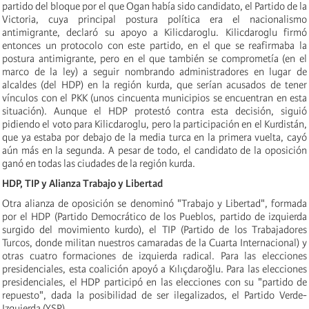
partido del bloque por el que Ogan había sido candidato, el Partido de la
Victoria, cuya principal postura política era el nacionalismo
antimigrante, declaró su apoyo a Kilicdaroglu. Kilicdaroglu firmó
entonces un protocolo con este partido, en el que se reafirmaba la
postura antimigrante, pero en el que también se comprometía (en el
marco de la ley) a seguir nombrando administradores en lugar de
alcaldes (del HDP) en la región kurda, que serían acusados de tener
vínculos con el PKK (unos cincuenta municipios se encuentran en esta
situación). Aunque el HDP protestó contra esta decisión, siguió
pidiendo el voto para Kilicdaroglu, pero la participación en el Kurdistán,
que ya estaba por debajo de la media turca en la primera vuelta, cayó
aún más en la segunda. A pesar de todo, el candidato de la oposición
ganó en todas las ciudades de la región kurda.
HDP, TIP y Alianza Trabajo y Libertad
Otra alianza de oposición se denominó "Trabajo y Libertad", formada
por el HDP (Partido Democrático de los Pueblos, partido de izquierda
surgido del movimiento kurdo), el TIP (Partido de los Trabajadores
Turcos, donde militan nuestros camaradas de la
Cuarta
Internacional) y
otras cuatro formaciones de izquierda radical. Para las elecciones
presidenciales, esta coalición apoyó a Kılıçdaroğlu. Para las elecciones
presidenciales, el HDP participó en las elecciones
con su
"partido
de
repuesto
",
dada la posibilidad de ser ilegalizados,
el Partido Verde-
Izquierda (YSP).