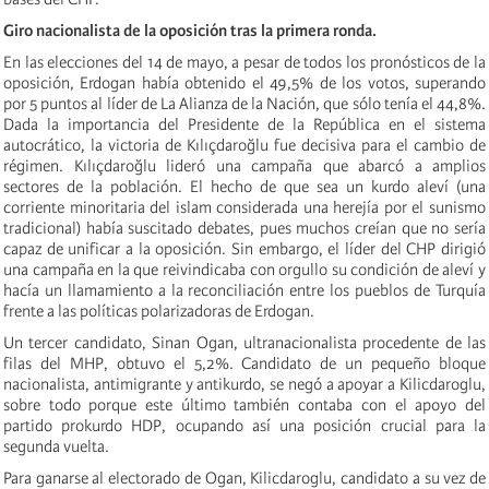
Giro nacionalista de la oposición tras l
a primera rond
a.
En las elecciones del 14 de mayo, a pesar de todos los pronósticos de la
oposición, Erdogan había obtenido el 49,5% de los votos, superando
por 5 puntos al líder de La Alianza de la Nación, que sólo tenía el 44,8%.
Dada la importancia del Presidente de la República en el sistema
autocrático, la victoria de Kılıçdaroğlu fue decisiva para el cambio de
régimen. Kılıçdaroğlu lideró una campaña que abarcó a amplios
sectores de la población. El hecho de que sea un
kurdo
al
eví
(una
corriente minoritaria del islam considerada una herejía por el sunismo
tradicional) había suscitado debates, pues muchos creían que no sería
capaz de unificar a la oposición. Sin embargo, el líder del CHP dirigió
una campaña en la que reivindicaba con orgullo su condición de al
eví
y
hacía un llamamiento a la reconciliación entre los pueblos de Turquía
frente a las políticas polarizadoras de Erdogan.
Un tercer candidato, Sinan Ogan, ultranacionalista procedente de las
filas del MHP
, obtuvo
el 5,2%.
C
andidato de un pequeño bloque
nacionalista
, antimigrante
y antikurdo,
se negó
a apoyar a
Kilicdaroglu
,
sobre todo porque este último también contaba con el apoyo del
partido prokurdo HDP
,
ocupa
ndo
así
una posición crucial para la
segunda vuelta.
Para ganarse al electorado de Ogan, Kilicdaroglu, candidato a su vez de