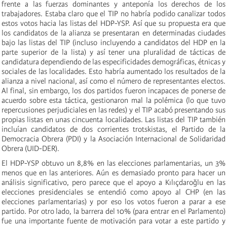
frente a las
fuerzas dominantes
y anteponía los derechos de los
trabajadores.
Estaba claro que el TIP no habría podido canalizar todos
estos votos hacia las listas del HDP-YSP. Así que su propuesta era que
los candidatos de la alianza se presentaran en determinadas ciudades
bajo las listas del TIP (incluso incluyendo a candidatos del HDP en la
parte superior de la lista) y así tener una pluralidad de tácticas de
candidatura dependiendo de las especificidades demográficas, étnicas y
sociales de las localidades. Esto habría aumentado los resultados de la
alianza a nivel nacional, así como el número de representantes electos.
Al final, sin embargo, los dos partidos fueron incapaces de ponerse de
acuerdo sobre esta táctica, gestionaron mal la polémica (lo que tuvo
repercusiones perjudiciales en las redes) y el TIP acabó presentando sus
propias listas en unas cincuenta localidades.
Las listas del TIP también
incluían candidatos de dos corrientes trotskistas, el Partido de la
Democracia Obrera (PDI) y la Asociación Internacional de Solidaridad
Obrera (UID-DER).
El HDP-YSP
obtuvo
un 8,8%
en las elecciones parlamentarias
, un 3%
menos que en las anteriores. Aún es demasiado pronto para hacer un
análisis significativo, pero parece que el apoyo a Kılıçdaroğlu en las
elecciones presidenciales se entendió como apoyo al CHP (en las
elecciones parlamentarias) y por eso los votos fueron a parar a ese
partido. Por otro lado, la barrera del 10% (para entrar en el Parlamento)
fue una importante fuente de motivación para votar a este partido y