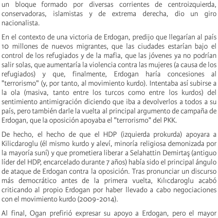
un bloque formado por diversas corrientes de centroizquierda,
conservadoras, islamistas y de extrema derecha, dio un giro
nacionalista.
En el contexto de una victoria de Erdogan, predijo que llegarían al país
10 millones de nuevos migrantes, que las ciudades estarían bajo el
control de los refugiados y de la mafia, que las jóvenes ya no podrían
salir solas, que aumentaría la violencia contra las mujeres (a causa de los
refugiados) y que, finalmente, Erdogan haría concesiones al
"terrorismo" (y, por tanto, al movimiento kurdo). Intentaba así subirse a
la ola (masiva, tanto entre los turcos como entre los kurdos) del
sentimiento antimigración diciendo que iba a devolverlos a todos a su
país, pero también darle la vuelta al principal argumento de campaña de
Erdogan, que la oposición apoyaba el "terrorismo" del PKK.
De hecho, el hecho de que el HDP (izquierda prokurda) apoyara a
Kilicdaroglu (él mismo kurdo y aleví, minoría religiosa demonizada por
la mayoría suní) y que prometiera liberar a Selahattin Demirtaş (antiguo
líder del HDP, encarcelado durante 7 años) había sido el principal ángulo
de ataque de Erdogan contra la oposición. Tras pronunciar un discurso
más democrático antes de la primera vuelta, Kılıcdaroglu acabó
criticando al propio Erdogan por haber llevado a cabo negociaciones
con el movimiento kurdo (2009-2014).
Al final, Ogan prefirió expresar su apoyo a Erdogan, pero el mayor