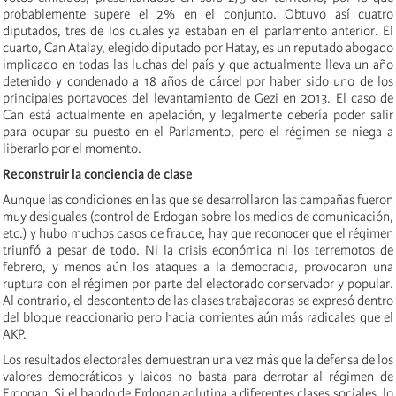
probablemente supere el 2% en el conjunto.
Obtuvo así cuatro
diputados, tres de los cuales ya estaban en el parlamento anterior. El
cuarto, Can Atalay, elegido diputado por Hatay, es un reputado abogado
implicado en todas las luchas del país y que actualmente lleva un año
detenido y condenado a 18 años de cárcel por haber sido uno de los
principales portavoces del levantamiento de Gezi en 2013. El caso de
Can está actualmente en apelación, y legalmente debería poder salir
para ocupar su puesto en el Parlamento, pero el régimen se niega a
liberarlo por el momento.
Reconstruir la conciencia de clase
Aunque las condiciones en las que se desarrollaron las campañas fueron
muy desiguales (control de Erdogan sobre los medios de comunicación,
etc.) y hubo muchos casos de fraude, hay que reconocer que el régimen
triunfó a pesar de todo. Ni la crisis económica ni los terremotos de
febrero, y menos aún los ataques a la democracia, provocaron una
ruptura con el régimen por parte del electorado conservador y popular.
Al contrario, el descontento de las clases trabajadoras se expresó dentro
del bloque reaccionario pero hacia corrientes aún más radicales que el
AKP.
Los resultados electorales demuestran una vez más que la defensa de los
valores democráticos y laicos no basta para derrotar al régimen de
Erdogan. Si el bando de Erdogan aglutina a diferentes clases sociales, lo