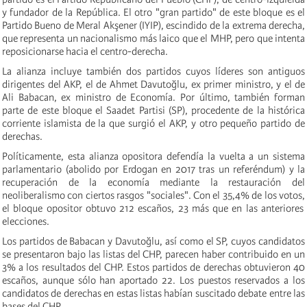
y fundador de la República. El otro "gran partido" de este bloque es el
Partido Bueno de Meral Akşener (IYIP), escindido de la extrema derecha,
que representa un nacionalismo más laico que el MHP, pero que intenta
reposicionarse hacia el centro-derecha.
La alianza incluye también dos partidos cuyos líderes son antiguos
dirigentes del AKP, el de Ahmet Davutoğlu, ex primer ministro, y el de
Ali Babacan, ex ministro de Economía. Por último, también forman
parte de este bloque el Saadet Partisi (SP), procedente de la histórica
corriente islamista de la que surgió el AKP, y otro pequeño partido de
derechas.
Políticamente, esta alianza opositora
defendía
la vuelta a un sistema
parlamentario (abolido por Erdogan en 2017 tras un referéndum) y la
recuperación de la economía mediante la restauración del
neoliberalismo con ciertos rasgos "sociales". Con el 35,4% de los votos
,
el bloque opositor
obtuvo 212
escaños,
23
más que en las anteriores
elecciones.
Los partidos de Babacan y Davutoğlu, así como el SP, cuyos candidatos
se presentaron bajo las listas del CHP, parecen haber contribuido en un
3% a los resultados del CHP. Estos partidos de derechas obtuvieron 40
escaños, aunque sólo
han aportado 22
. Los puestos reservados a los
candidatos de derechas en estas listas habían suscitado debate entre las
bases del CHP.