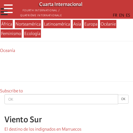
Skip
Cuarta Internacional
☰
to
☰
Fourth International /
Quatrième internationale
main
content
África
Norteamérica
Latinoamérica
Asia
Europa
Océanie
Menu
Feminismo
Ecología
actualité
Oceanía
Subscribe to
OK
OK
Viento Sur
El destino de los indignados en Marruecos