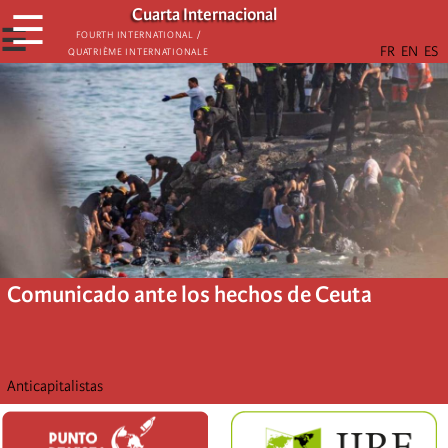
Skip
Cuarta Internacional
☰
to
☰
Fourth International /
Quatrième internationale
main
content
Comunicado ante los hechos de Ceuta
Anticapitalistas