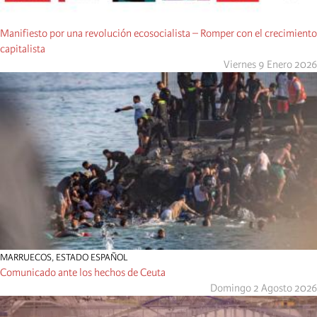
Manifiesto por una revolución ecosocialista – Romper con el crecimiento
capitalista
Viernes 9 Enero 2026
MARRUECOS
,
ESTADO ESPAÑOL
Comunicado ante los hechos de Ceuta
Domingo 2 Agosto 2026