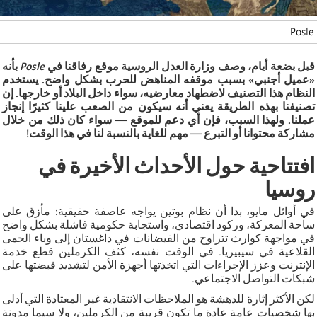
Posle
قبل بضعة أيام، وصف وزارة العدل الروسية موقع رفاقنا في
Posle
بأنه
«عميل أجنبي» بسبب موقفه المناهض للحرب بشكل واضح. يستخدم
النظام هذا التصنيف لاضطهاد معارضيه، سواء داخل البلاد أو خارجها. إن
تصنيفنا بهذه الطريقة يعني أنه سيكون من الصعب علينا كثيرًا إنجاز
عملنا. ولهذا السبب، فإن أي دعم للموقع — سواء كان ذلك من خلال
مشاركة محتوانا أو التبرع — مهم للغاية بالنسبة لنا في هذا الوقت!
افتتاحية حول الأحداث الأخيرة في
روسيا
في أوائل مايو، بدا أن نظام بوتين يواجه عاصفة حقيقية: مأزق على
ساحة المعركة، وركود اقتصادي، واستجابة حكومية فاشلة بشكل واضح
في مواجهة كوارث تتراوح من الفيضانات في داغستان إلى وباء الحمى
القلاعية في سيبيريا. في الوقت نفسه، كثف الكرملين قطع خدمة
الإنترنت وعزز الإجراءات التي اتخذتها أجهزة الأمن لتشديد قبضتها على
شبكات التواصل الاجتماعي.
لكن الأكثر إثارة للدهشة هو الملاحظات الانتقادية غير المعتادة التي أدلى
بها شخصيات عامة عادة ما تكون قريبة من الكرملين، ولا سيما مدونة