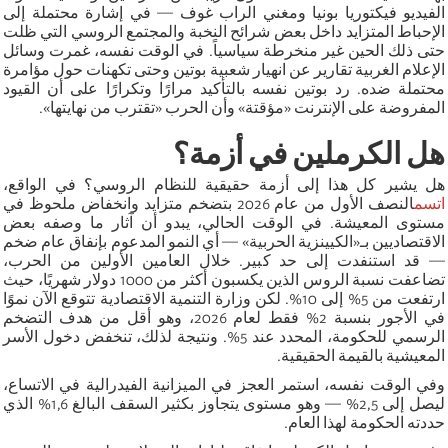
الفيديو فيكتوريا بونيا ومغني الراب غوف — في إشارة محتملة إلى
الإحباط المتزايد داخل بعض شرائح النخبة والمجتمع الروسي التي ظلت
حتى ذلك الحين غير منخرطة سياسياً. في الوقت نفسه، غمرت وسائل
الإعلام الغربية تقارير عن انهيار شعبية بوتين وحتى تكهنات حول مؤامرة
محتملة ضده. رد بوتين نفسه بالتأكيد مرارًا وتكرارًا على أن القيود
المفروضة على الإنترنت «مؤقتة» وأن الحرب «تقترب من نهايتها».
هل الكرملين في أزمة؟
هل يشير كل هذا إلى أزمة حقيقية للنظام الروسي؟ في الواقع،
اتسم
النصف الأول من عام 2026 بتضخم متزايد وانخفاض ملحوظ في
مستوى المعيشة. في الوقت الحالي، يبدو أن آثار ما وصفه بعض
الاقتصاديين بـ«الكيينزية الحربية» — أي النمو المدعوم بإنفاق عام ضخم
— قد استنفدت إلى حد كبير. خلال العامين الأولين من الحرب،
تضاعفت نسبة الروس الذين يكسبون أكثر من 1000 دولار شهريًا، حيث
ارتفعت من 5% إلى 10%. لكن وزارة التنمية الاقتصادية تتوقع الآن نموًا
في الأجور بنسبة 2% فقط لعام 2026، وهو أقل من هدف التضخم
الرسمي للحكومة، المحدد عند 5%. ونتيجة لذلك، تنخفض دخول الأسر
المعيشية بالقيمة الحقيقية.
وفي الوقت نفسه، استمر العجز في الميزانية الفيدرالية في الاتساع،
ليصل إلى 2,5% — وهو مستوى يتجاوز بكثير السقف البالغ 1,6% الذي
حددته الحكومة لهذا العام.