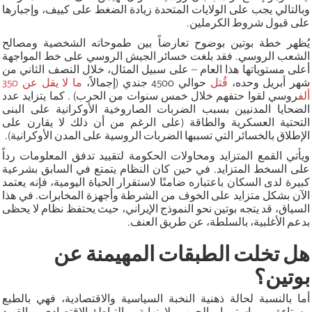
وبالتالي يجب على الولايات المتحدة زيادة الضغط على كييف، وإجبارها
على قبول شروط الكرملين.
يُظهر خطة بوتين بوضوح تعارضاً بين طموحاته الشخصية ومصالح
الشعب الروسي. فقد بلغت خسائر الجيش الروسي على خط المواجهة
أعلى مستوياتها هذا العام – على سبيل المثال، خلال النصف الثاني من
شهر أبريل وحده،
قُتل
حوالي 4500 جندي (إجمالاً،
ما لا يقل عن 350
ألف
روسي لقوا حتفهم خلال خمس سنوات من الحرب) . كما يتزايد عدد
الضحايا المدنيين بسبب الضربات الصاروخية الأوكرانية على البنى
التحتية العسكرية والطاقة (على الرغم من أن ذلك لا يقارن على
الإطلاق بالخسائر التي تسببها الضربات الروسية على المدن الأوكرانية).
ويأتي القمع المتزايد ومحاولات الحكومة لتقييد تدفق المعلومات رداً
على السخط المتزايد. في حين كان النظام يتمتع في السابق بشرعية
كبيرة لدى السكان باعتباره ضامنًا لاستقرار الحياة اليومية، فإنه يعتمد
الآن بشكل متزايد على الخوف من الشرطة وأجهزة المخابرات. في هذا
السياق، قد يتجه بوتين نحو النموذج الإيراني، حيث يحتفظ نظام لا يحظى
بدعم الأغلبية، بالسلطة، عن طريق العنف.
هل تخلت الطبقات المهيمنة عن
بوتين؟
أما بالنسبة لحالة ذهنية النخبة السياسية والاقتصادية، فهي بالطبع
مستاءة من استمرار الحرب بلا نهاية، والتباطؤ الاقتصادي، والقيود