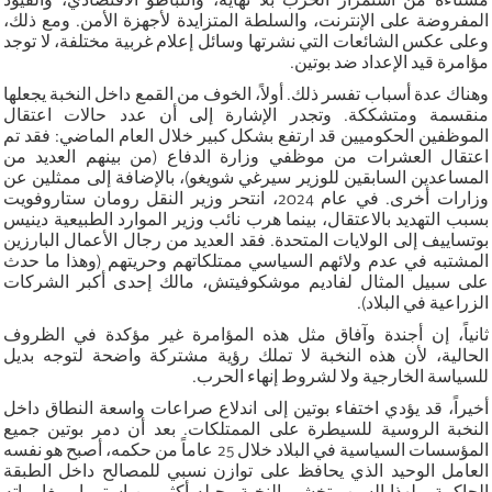
المفروضة على الإنترنت، والسلطة المتزايدة لأجهزة الأمن. ومع ذلك،
وعلى عكس الشائعات التي نشرتها وسائل إعلام غربية مختلفة، لا توجد
مؤامرة قيد الإعداد ضد بوتين.
وهناك عدة أسباب تفسر ذلك. أولاً، الخوف من القمع داخل النخبة يجعلها
منقسمة ومتشككة. وتجدر الإشارة إلى أن عدد حالات اعتقال
الموظفين الحكوميين قد ارتفع بشكل كبير خلال العام الماضي: فقد تم
اعتقال العشرات من موظفي وزارة الدفاع (من بينهم العديد من
المساعدين السابقين للوزير سيرغي شويغو)، بالإضافة إلى ممثلين عن
وزارات أخرى. في عام 2024، انتحر وزير النقل رومان ستاروفويت
بسبب التهديد بالاعتقال، بينما هرب نائب وزير الموارد الطبيعية دينيس
بوتساييف إلى الولايات المتحدة. فقد العديد من رجال الأعمال البارزين
المشتبه في عدم ولائهم السياسي ممتلكاتهم وحريتهم (وهذا ما حدث
على سبيل المثال لفاديم موشكوفيتش، مالك إحدى أكبر الشركات
الزراعية في البلاد).
ثانياً، إن أجندة وآفاق مثل هذه المؤامرة غير مؤكدة في الظروف
الحالية، لأن هذه النخبة لا تملك رؤية مشتركة واضحة لتوجه بديل
للسياسة الخارجية ولا لشروط إنهاء الحرب.
أخيراً، قد يؤدي اختفاء بوتين إلى اندلاع صراعات واسعة النطاق داخل
النخبة الروسية للسيطرة على الممتلكات. بعد أن دمر بوتين جميع
المؤسسات السياسية في البلاد خلال 25 عاماً من حكمه، أصبح هو نفسه
العامل الوحيد الذي يحافظ على توازن نسبي للمصالح داخل الطبقة
الحاكمة. ولهذا السبب تخشى النخبة رحيله أكثر من استمرار مغامراته