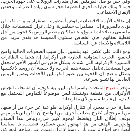
وفي حين يواصل الكرملين إنفاق مليارات الروبلات على جهود الحرب،
فإنه لا يملك خيارات أخرى لتغطية العجز سوى زيادة الضرائب وخفض
الإنفاق الاجتماعي.
إن تفاقم الأزمة الاقتصادية يقوض أسطورة «استقرار بوتين»، لكنه لن
يؤدي بالضرورة إلى مظاهرات جماهيرية. وعلى غرار التسعينيات، خلال
ما سمي بإصلاحات السوق، عندما كان معظم الروس يكافحون من أجل
تغطية نفقاتهم، فإن انخفاض مستوى المعيشة قد يغذي مزيداً من
اللامبالاة والابتعاد عن السياسة.
ومع ذلك، على عكس عهد يلتسين، فإن سبب الصعوبات الحالية واضح
للجميع: الحرب العدوانية الجارية في أوكرانيا. إن هجمات الطائرات
المسيرة الأوكرانية، التي اشتدت بشكل خاص في الأشهر الأخيرة، تجعل
من المستحيل تجاهل حقيقة هذه الحرب، ولا حقيقة أن روسيا لا تكسبها
بشكل واضح. إن الفجوة بين تصور الكرملين للأحداث وتصور الروس
العاديين لها تتسع بسرعة.
مؤخراً،
صرح
المتحدث باسم الكرملين، بيسكوف، أن انسحاب الجيش
الأوكراني من منطقة دونيتسك ليس موضوعاً للتفاوض المحتمل مع
كييف، بل شرط مسبق لأي مفاوضات.
بعبارة أخرى، بمجرد أن تتنازل أوكرانيا طواعية عن جزء من أراضيها،
من المرجح أن تُطرح مطالب أخرى. من الواضح أن الكرملين غير مهتم
بوقف إطلاق النار ويخطط لهجوم كبير في دونباس هذا الصيف
والخريف. الهدف من هذا الهجوم ليس عسكرياً فحسب، بل سياسياً
أيضاً: وهو إقناع ترامب بأن روسيا لا تزال تهيمن على ساحة المعركة،