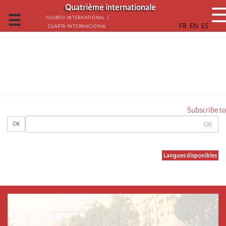
تجاوز
Quatrième internationale
إلى
☰
Fourth International /
Cuarta Internacional
المحتوى
الرئيسي
Subscribe to
OK
OK
Langues disponibles