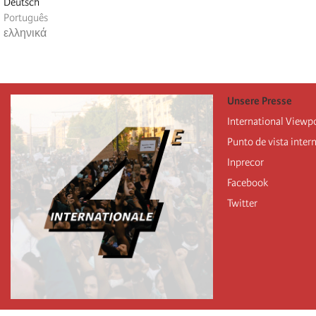
Deutsch
Português
ελληνικά
Unsere Presse
International Viewp
Punto de vista inter
Inprecor
Facebook
Twitter