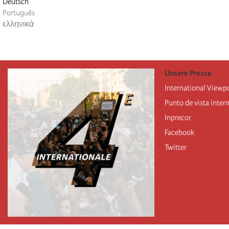
Deutsch
Português
ελληνικά
Unsere Presse
International Viewp
Punto de vista inter
Inprecor
Facebook
Twitter