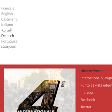
Français
English
Castellano
Italiano
العربية
Deutsch
Português
ελληνικά
Unsere Presse
International Viewp
Punto de vista inter
Inprecor
Facebook
Twitter