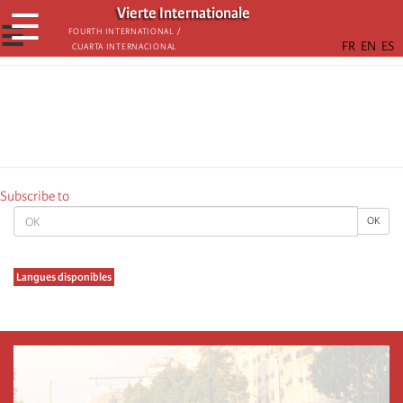
Skip
Vierte Internationale
☰
to
☰
Fourth International /
Cuarta Internacional
main
content
Subscribe to
OK
OK
Langues disponibles