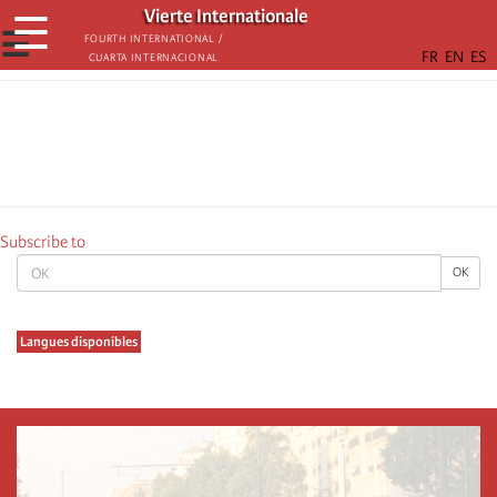
Skip
Vierte Internationale
☰
to
☰
Fourth International /
Cuarta Internacional
main
content
Subscribe to
OK
OK
Langues disponibles