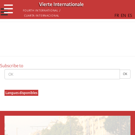
Skip
Vierte Internationale
☰
to
☰
Fourth International /
Cuarta Internacional
main
content
Subscribe to
OK
OK
Langues disponibles