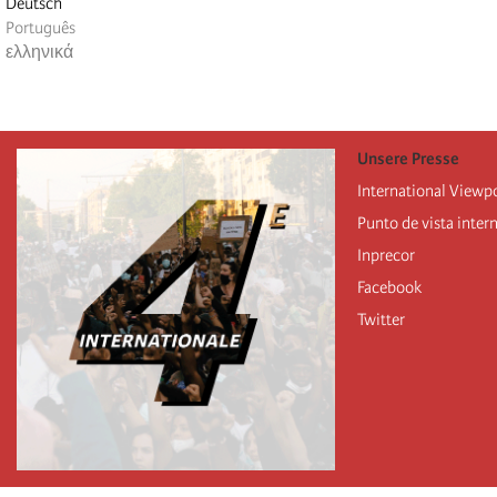
Deutsch
Português
ελληνικά
Unsere Presse
International Viewp
Punto de vista inter
Inprecor
Facebook
Twitter