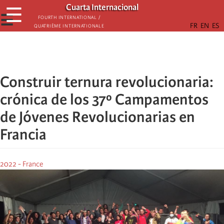
Skip
Cuarta Internacional
☰
to
☰
Fourth International /
Quatrième internationale
main
content
Construir ternura revolucionaria:
crónica de los 37º Campamentos
de Jóvenes Revolucionarias en
Francia
2022 - France