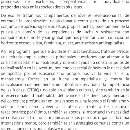
principios de exclusión, competitividad e individualismo
preponderantes en las sociedades capitalistas.
De eso se tratan los campamentos de jóvenes revolucionarias, de
entender la organización revolucionaria como parte de un proceso
conjunto de aprendizaje de nuestras propias luchas, pero también de la
puesta en común de las experiencias de lucha y resistencia con
compañeras del norte y sur global que nos permitan caminar hacia un
horizonte ecosocialista, feminista, queer, antirracista y anticapitalista.
Así, el programa, que suele dividirse en días temáticos, trató de ofrecer
una mirada amplia sobre las principales cuestiones que afectan a la
crisis del capitalismo neoliberal y que nos ayudan a construir polos de
radicalización en la juventud, poniendo especial énfasis en la necesidad
de apostar por el ecosocialismo porque nos va la vida en ello;
mantenernos firmes en la lucha antiimperialista y contra la
radicalización del neoliberalismo autoritario; reivindicar la importancia
de las luchas LGTBIQ+ no solo en el plano cultural, sino también en la
interseccionalidad materialista del avance en los derechos y libertades
del colectivo; profundizar en los avances que ha logrado el feminismo y
debatir sobre cómo volver a la ofensiva frente a los discursos
reaccionarios; por último, también se aborda la importancia y necesidad
de contar con estructuras orgánicas que nos permitan organizar la rabia
internacionalmente, pero también tejer estrategias comunes contra un
sistema que nos devora, aplasta y margina.