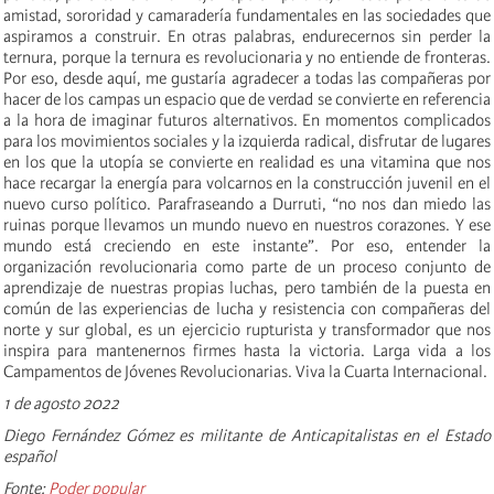
amistad, sororidad y camaradería fundamentales en las sociedades que
aspiramos a construir. En otras palabras, endurecernos sin perder la
ternura, porque la ternura es revolucionaria y no entiende de fronteras.
Por eso, desde aquí, me gustaría agradecer a todas las compañeras por
hacer de los campas un espacio que de verdad se convierte en referencia
a la hora de imaginar futuros alternativos. En momentos complicados
para los movimientos sociales y la izquierda radical, disfrutar de lugares
en los que la utopía se convierte en realidad es una vitamina que nos
hace recargar la energía para volcarnos en la construcción juvenil en el
nuevo curso político. Parafraseando a Durruti, “no nos dan miedo las
ruinas porque llevamos un mundo nuevo en nuestros corazones. Y ese
mundo está creciendo en este instante”. Por eso, entender la
organización revolucionaria como parte de un proceso conjunto de
aprendizaje de nuestras propias luchas, pero también de la puesta en
común de las experiencias de lucha y resistencia con compañeras del
norte y sur global, es un ejercicio rupturista y transformador que nos
inspira para mantenernos firmes hasta la victoria. Larga vida a los
Campamentos de Jóvenes Revolucionarias. Viva la Cuarta Internacional.
1 de agosto 2022
Diego Fernández Gómez es militante de Anticapitalistas en el Estado
español
Fonte:
Poder popular