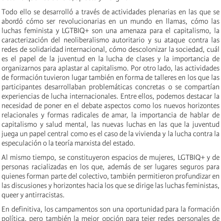
Todo ello se desarrolló a través de actividades plenarias en las que se
abordó cómo ser revolucionarias en un mundo en llamas, cómo las
luchas feminista y LGTBIQ+ son una amenaza para el capitalismo, la
caracterización del neoliberalismo autoritario y su ataque contra las
redes de solidaridad internacional, cómo descolonizar la sociedad, cuál
es el papel de la juventud en la lucha de clases y la importancia de
organizarnos para aplastar al capitalismo. Por otro lado, las actividades
de formación tuvieron lugar también en forma de talleres en los que las
participantes desarrollaban problemáticas concretas o se compartían
experiencias de lucha internacionales. Entre ellos, podemos destacar la
necesidad de poner en el debate aspectos como los nuevos horizontes
relacionales y formas radicales de amar, la importancia de hablar de
capitalismo y salud mental, las nuevas luchas en las que la juventud
juega un papel central como es el caso de la vivienda y la lucha contra la
especulación o la teoría marxista del estado.
Al mismo tiempo, se constituyeron espacios de mujeres, LGTBIQ+ y de
personas racializadas en los que, además de ser lugares seguros para
quienes forman parte del colectivo, también permitieron profundizar en
las discusiones y horizontes hacia los que se dirige las luchas feministas,
queer y antirracistas.
En definitiva, los campamentos son una oportunidad para la formación
política, pero también la mejor opción para tejer redes personales de