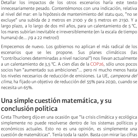
Detallar los impactos de los otros escenarios haría este texto
innecesariamente pesado. Contentémonos con una indicación, relativa
al nivel del mar: en la hipótesis de mantenimiento del statu quo, "no se
excluye" una subida de 2 metros en 2100 y de 5 metros en 2150. Y a
largo plazo, a lo largo de dos mil años, para un calentamiento de 5 °C,
los mares subirían inevitable e irreversiblemente (en la escala de tiempo
humana) de... ¡19 a 22 metros!)
Empecemos de nuevo. Los gobiernos no aplican el más radical de los
escenarios que se les propone. Sus planes climáticos (las
"contribuciones determinadas a nivel nacional") nos llevan actualmente
a un calentamiento de 3,5 °C. A cien días de la
COP26
, sólo unos pocos
socios han "aumentado sus ambiciones"... pero ni mucho menos hasta
los niveles necesarios de reducción de emisiones. La UE,
campeona del
clima
, ha fijado un objetivo de reducción del 55% para 2030, cuando se
necesita un 65%.
Una simple cuestión matemática, y su
conclusión política
Greta Thunberg dijo en una ocasión que "la crisis climática y ecológica
simplemente no puede resolverse dentro de los sistemas políticos y
económicos actuales. Esto no es una opinión, es simplemente una
cuestión de matemáticas”. Tenía toda la razón. Basta con mirar las cifras