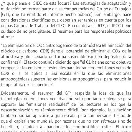
¿Y qué piensa el GIEC de esta locura? Las estrategias de adaptación y
mitigación no forman parte de las competencias del Grupo de Trabajo 1
[GT1, que ha emitido el informe hecho público]. Sin embargo, hace
consideraciones científicas que deberían ser tenidas en cuenta por los
demás Grupos de Trabajo del GIEC. En cuanto a las RTE, el IPCC tiene
cuidado de no precipitarse. El resumen para los responsables políticos
afirma:
"La eliminación del CO2 antropogénico de la atmósfera (eliminación del
dióxido de carbono, CDR) tiene el potencial de eliminar el CO2 de la
atmósfera y almacenarlo de forma sostenible (sic) en depósitos (alta
confianza)". El texto continúa diciendo que "el CDR tiene como objetivo
compensar las emisiones residuales para lograr cero emisiones netas de
CO2 o, si se aplica a una escala en la que las eliminaciones
antropogénicas superen las emisiones antropogénicas, para reducir la
temperatura de la superficie".
Evidentemente, el resumen del GT1 respalda la idea de que las
tecnologías de emisiones negativas no sólo podrían desplegarse para
capturar las "emisiones residuales" de los sectores en los que la
descarbonización es técnicamente difícil (por ejemplo, la aviación):
también podrían aplicarse a gran escala, para compensar el hecho de
que el capitalismo mundial, por razones que no son
técnicas
sino de
beneficio, se niega a abandonar los combustibles fósiles. El texto