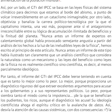
alimentación de la población mundial
1
.
Así, por un lado, el GT1 del IPCC se basa en las leyes físicas del sistema
climático para decirnos que estamos al borde del abismo, a punto de
volcar irreversiblemente en un cataclismo inimaginable; por otro lado,
objetiviza y banaliza la carrera político-tecnológica por la que el
capitalismo intenta, una vez más, posponer ante sí el antagonismo
irreconciliable entre su lógica de acumulación ilimitada de beneficios y
la finitud del planeta. "Nunca antes un informe de expertos en
calentamiento global había provocado semejante angustia a partir del
análisis de los hechos a la luz de las ineludibles leyes de la física", hemos
escrito al principio de este artículo. Nunca antes un informe de este tipo
había ilustrado tan claramente que un análisis científico que considera
la naturaleza como un mecanismo y las leyes del beneficio como leyes
de la física no es realmente científico sino cientifista, es decir, al menos
parcialmente ideológico.
Por tanto, el informe del GT1 del IPCC debe leerse teniendo en cuenta
que es tanto lo mejor como lo peor. Lo mejor, porque proporciona un
diagnóstico riguroso del que extraer excelentes argumentos para acusar
a los gobernantes y a sus representantes políticos. Lo peor, porque
siembra tanto el miedo como la impotencia... ¡de la que se benefician
los pudientes, los ricos, aunque el diagnóstico les acuse! Su ideología
cientificista ahoga el espíritu crítico en la avalancha de
datos
. Así,
desvía la atención de las causas sistémicas, con dos consecuencias: 1°) la