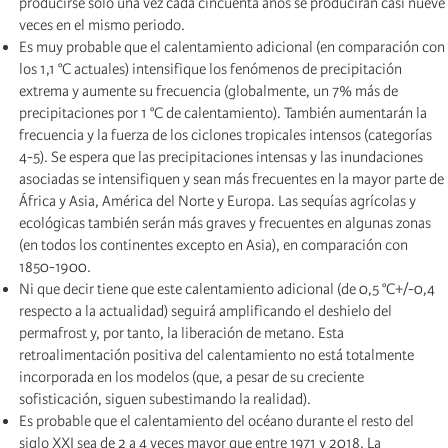
producirse sólo una vez cada cincuenta años se producirán casi nueve
veces en el mismo periodo.
Es muy probable que el calentamiento adicional (en comparación con
los 1,1 °C actuales) intensifique los fenómenos de precipitación
extrema y aumente su frecuencia (globalmente, un 7% más de
precipitaciones por 1 °C de calentamiento). También aumentarán la
frecuencia y la fuerza de los ciclones tropicales intensos (categorías
4-5). Se espera que las precipitaciones intensas y las inundaciones
asociadas se intensifiquen y sean más frecuentes en la mayor parte de
África y Asia, América del Norte y Europa. Las sequías agrícolas y
ecológicas también serán más graves y frecuentes en algunas zonas
(en todos los continentes excepto en Asia), en comparación con
1850-1900.
Ni que decir tiene que este calentamiento adicional (de 0,5 °C+/-0,4
respecto a la actualidad) seguirá amplificando el deshielo del
permafrost y, por tanto, la liberación de metano. Esta
retroalimentación positiva del calentamiento no está totalmente
incorporada en los modelos (que, a pesar de su creciente
sofisticación, siguen subestimando la realidad).
Es probable que el calentamiento del océano durante el resto del
siglo XXI sea de 2 a 4 veces mayor que entre 1971 y 2018. La