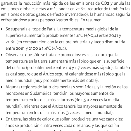
garantiza la reducción más rápida de las emisiones de CO2 y anula las
emisiones globales netas a más tardar en 2060, reduciendo también las
emisiones de otros gases de efecto invernadero), la humanidad seguiría
enfrentándose a unas perspectivas terribles. En resumen:
Se superaría el tope de París. La temperatura media global de la
superficie aumentaría probablemente 1,6°C (+/-0,4) entre 2041 y
2060 (en comparación con la era preindustrial) y luego disminuiría
entre 2081 y 2100 a 1,4°C (+/-0,4).
Obsérvese que sólo se trata de promedios: es casi seguro que la
temperatura en la tierra aumentará más rápido que en la superficie
del océano (probablemente entre 1,4 y 1,7 veces más rápido). También
es casi seguro que el Ártico seguirá calentándose más rápido que la
media mundial (muy probablemente más del doble).
Algunas regiones de latitudes medias y semiáridas, y la región de los
monzones en Sudamérica, tendrán los mayores aumentos de
temperatura en los días más calurosos (de 1,5 a 2 veces la media
mundial), mientras que el Ártico tendrá los mayores aumentos de
temperatura en los días más fríos (3 veces la media mundial).
En tierra, las olas de calor que solían producirse una vez cada diez
años se producirán cuatro veces cada diez años, y las que solían