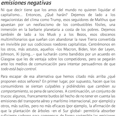
emisiones negativas
Ni que decir tiene que los amos del mundo no quieren liquidar el
capitalismo... Entonces, ¿Qué harán? Dejemos de lado a los
negacionistas del clima como Trump, esos seguidores de Malthus que
apuestan por un neofascismo de los combustibles fósiles, una
inmersión en la barbarie planetaria a costa de los pobres. Dejemos
también de lado a los Musk y a los Bezos, esos obscenos
multimillonarios que sueñan con abandonar la nave Tierra convertida
en invivible por sus codiciosos roedores capitalistas. Centrémonos en
los otros, más astutos, aquellos -los Macron, Biden, Von der Leyen,
Johnson, Xi Jiping...- que lucharán como bandidos por un acuerdo en
Glasgow que les de ventaja sobre los competidores, pero se pegarán
ante los medios de comunicación para intentar persuadirnos de que
todo está bajo control
.
Para escapar de esa alternativa que hemos citado más arriba ¿qué
proponen estos señores? En primer lugar, por supuesto, hacen que los
consumidores se sientan culpables y pidiéndoles que
cambien su
comportamiento
, so pena de sanciones. A continuación, un conjunto de
trucos: algunos, francamente burdos (el hecho de no tener en cuenta las
emisiones del transporte aéreo y marítimo internacional, por ejemplo) y
otros, más sutiles, pero no más eficaces (por ejemplo, la afirmación de
que la plantación de árboles -en el Sur global- permitiría absorber
suficiente carbono para compensar de forma sostenible las emisiones