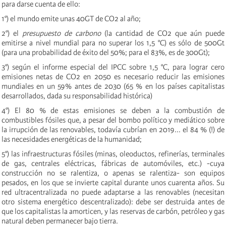
para darse cuenta de ello:
1°) el mundo emite unas 40GT de CO2 al año;
2°) el
presupuesto de carbono
(la cantidad de CO2 que aún puede
emitirse a nivel mundial para no superar los 1,5 °C) es sólo de 500Gt
(para una probabilidad de éxito del 50%; para el 83%, es de 300Gt);
3°) según el informe especial del IPCC sobre 1,5 °C, para lograr cero
emisiones netas de CO2 en 2050 es necesario reducir las emisiones
mundiales en un 59% antes de 2030 (65 % en los países capitalistas
desarrollados, dada su responsabilidad histórica)
4°) El 80 % de estas emisiones se deben a la combustión de
combustibles fósiles que, a pesar del bombo político y mediático sobre
la irrupción de las renovables, todavía cubrían en 2019... el 84 % (!) de
las necesidades energéticas de la humanidad;
5°) las infraestructuras fósiles (minas, oleoductos, refinerías, terminales
de gas, centrales eléctricas, fábricas de automóviles, etc.) -cuya
construcción no se ralentiza, o apenas se ralentiza- son equipos
pesados, en los que se invierte capital durante unos cuarenta años. Su
red ultracentralizada no puede adaptarse a las renovables (necesitan
otro sistema energético descentralizado): debe ser destruida antes de
que los capitalistas la amorticen, y las reservas de carbón, petróleo y gas
natural deben permanecer bajo tierra.