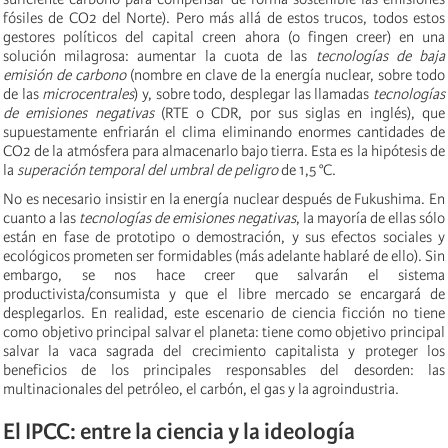
fósiles de CO2 del Norte). Pero más allá de estos trucos, todos estos
gestores políticos del capital creen ahora (o fingen creer) en una
solución milagrosa: aumentar la cuota de las
tecnologías de baja
emisión de carbono
(nombre en clave de la energía nuclear, sobre todo
de las
microcentrales
) y, sobre todo, desplegar las llamadas
tecnologías
de emisiones negativas
(RTE o CDR, por sus siglas en inglés), que
supuestamente enfriarán el clima eliminando enormes cantidades de
CO2 de la atmósfera para almacenarlo bajo tierra. Esta es la hipótesis de
la
superación temporal del umbral de peligro
de 1,5 °C.
No es necesario insistir en la energía nuclear después de Fukushima. En
cuanto a las
tecnologías de emisiones negativas
, la mayoría de ellas sólo
están en fase de prototipo o demostración, y sus efectos sociales y
ecológicos prometen ser formidables (más adelante hablaré de ello). Sin
embargo, se nos hace creer que salvarán el sistema
productivista/consumista y que el libre mercado se encargará de
desplegarlos. En realidad, este escenario de ciencia ficción no tiene
como objetivo principal salvar el planeta: tiene como objetivo principal
salvar la vaca sagrada del crecimiento capitalista y proteger los
beneficios de los principales responsables del desorden: las
multinacionales del petróleo, el carbón, el gas y la agroindustria.
El IPCC: entre la ciencia y la ideología