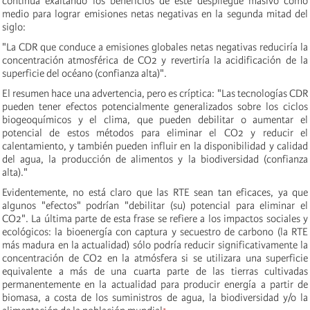
continúa exaltando los beneficios de este despliegue masivo como
medio para lograr emisiones netas negativas en la segunda mitad del
siglo:
"La CDR que conduce a emisiones globales netas negativas reduciría la
concentración atmosférica de CO2 y revertiría la acidificación de la
superficie del océano (confianza alta)".
El resumen hace una advertencia, pero es críptica: "Las tecnologías CDR
pueden tener efectos potencialmente generalizados sobre los ciclos
biogeoquímicos y el clima, que pueden debilitar o aumentar el
potencial de estos métodos para eliminar el CO2 y reducir el
calentamiento, y también pueden influir en la disponibilidad y calidad
del agua, la producción de alimentos y la biodiversidad (confianza
alta)."
Evidentemente, no está claro que las RTE sean tan eficaces, ya que
algunos "efectos" podrían "debilitar (su) potencial para eliminar el
CO2". La última parte de esta frase se refiere a los impactos sociales y
ecológicos: la bioenergía con captura y secuestro de carbono (la RTE
más madura en la actualidad) sólo podría reducir significativamente la
concentración de CO2 en la atmósfera si se utilizara una superficie
equivalente a más de una cuarta parte de las tierras cultivadas
permanentemente en la actualidad para producir energía a partir de
biomasa, a costa de los suministros de agua, la biodiversidad y/o la