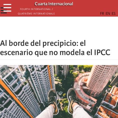
Skip
Cuarta Internacional
☰
to
☰
Fourth International /
Quatrième internationale
main
content
Al borde del precipicio: el
escenario que no modela el IPCC