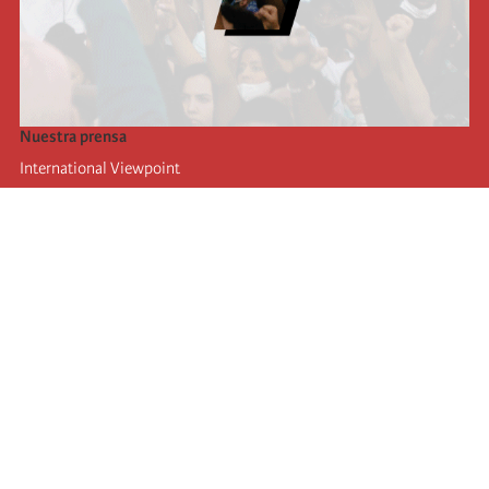
Nuestra prensa
International Viewpoint
Punto de vista internacional
Inprecor
Facebook
Twitter
La Internacional
Último Congreso de la Internacional
De
claraciones del Buró Ejecutivo
Instituto de formación (IIRE)
Campamento internacional
Autores