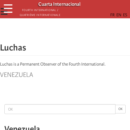
Skip
Cuarta Internacional
☰
to
☰
Fourth International /
Quatrième internationale
main
content
Luchas
Luchas is a Permanent Observer of the Fourth International.
VENEZUELA
OK
OK
Venezuela