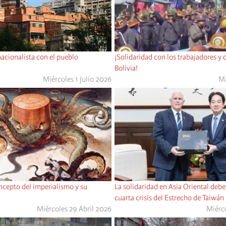
nacionalista con el pueblo
¡Solidaridad con los trabajadores y
Bolivia!
Miércoles 1 Julio 2026
Ma
ncepto del imperialismo y su
La solidaridad en Asia Oriental debe 
cuarta crisis del Estrecho de Taiwán
Miércoles 29 Abril 2026
Miérco