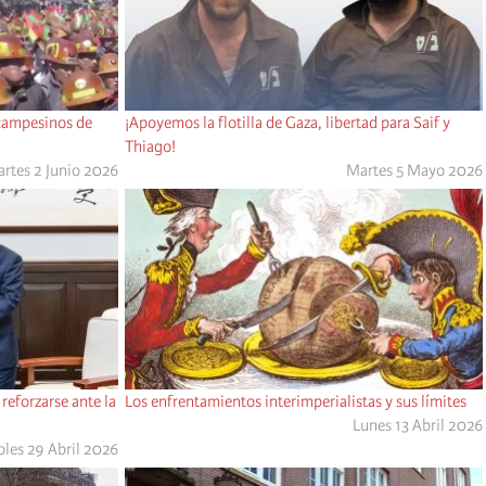
 campesinos de
¡Apoyemos la flotilla de Gaza, libertad para Saif y
Thiago!
rtes 2 Junio 2026
Martes 5 Mayo 2026
reforzarse ante la
Los enfrentamientos interimperialistas y sus límites
Lunes 13 Abril 2026
les 29 Abril 2026