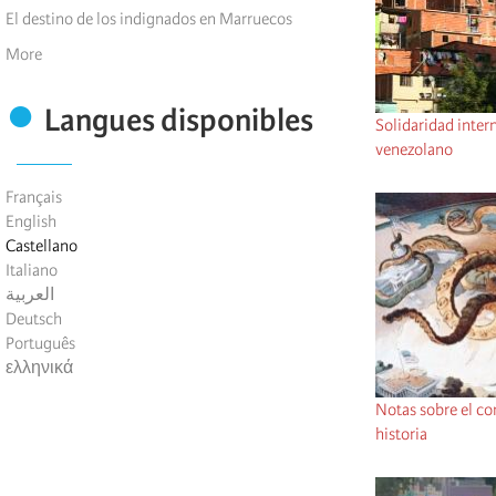
El destino de los indignados en Marruecos
More
Langues disponibles
Solidaridad inter
venezolano
Français
English
Castellano
Italiano
العربية
Deutsch
Português
ελληνικά
Notas sobre el co
historia