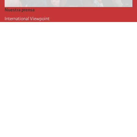
Nuestra prensa
International Viewpoint
Punto de vista internacional
Inprecor
Facebook
Twitter
La Internacional
Último Congreso de la Internacional
De
claraciones del Buró Ejecutivo
Instituto de formación (IIRE)
Campamento internacional
Autores
Videos
RSS
iniciar sesión