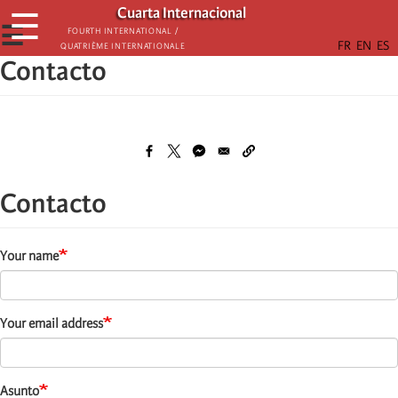
Skip
Cuarta Internacional
☰
to
☰
Fourth International /
Quatrième internationale
main
Contacto
content
Contacto
Your name
Your email address
Asunto