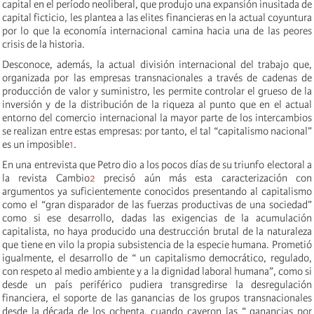
capital en el período neoliberal, que produjo una expansión inusitada de
capital ficticio, les plantea a las elites financieras en la actual coyuntura
por lo que la economía internacional camina hacia una de las peores
crisis de la historia.
Desconoce, además, la actual división internacional del trabajo que,
organizada por las empresas transnacionales a través de cadenas de
producción de valor y suministro, les permite controlar el grueso de la
inversión y de la distribución de la riqueza al punto que en el actual
entorno del comercio internacional la mayor parte de los intercambios
se realizan entre estas empresas: por tanto, el tal “capitalismo nacional”
es un imposible
1
.
En una entrevista que Petro dio a los pocos días de su triunfo electoral a
la revista Cambio
2
precisó aún más esta caracterización con
argumentos ya suficientemente conocidos presentando al capitalismo
como el “gran disparador de las fuerzas productivas de una sociedad”
como si ese desarrollo, dadas las exigencias de la acumulación
capitalista, no haya producido una destrucción brutal de la naturaleza
que tiene en vilo la propia subsistencia de la especie humana. Prometió
igualmente, el desarrollo de “ un capitalismo democrático, regulado,
con respeto al medio ambiente y a la dignidad laboral humana”, como si
desde un país periférico pudiera transgredirse la desregulación
financiera, el soporte de las ganancias de los grupos transnacionales
desde la década de los ochenta, cuando cayeron las “ ganancias por