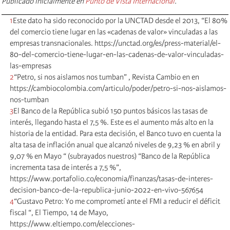
Publicado inicialmente en
Punto de Vista Internacional
.
1
Este dato ha sido reconocido por la UNCTAD desde el 2013, “El 80%
del comercio tiene lugar en las «cadenas de valor» vinculadas a las
empresas transnacionales. https://unctad.org/es/press-material/el-
80-del-comercio-tiene-lugar-en-las-cadenas-de-valor-vinculadas-
las-empresas
2
“Petro, si nos aislamos nos tumban” , Revista Cambio en en
https://cambiocolombia.com/articulo/poder/petro-si-nos-aislamos-
nos-tumban
3
El Banco de la República subió 150 puntos básicos las tasas de
interés, llegando hasta el 7,5 %. Este es el aumento más alto en la
historia de la entidad. Para esta decisión, el Banco tuvo en cuenta la
alta tasa de inflación anual que alcanzó niveles de 9,23 % en abril y
9,07 % en Mayo “ (subrayados nuestros) “Banco de la República
incrementa tasa de interés a 7,5 %”,
https://www.portafolio.co/economia/finanzas/tasas-de-interes-
decision-banco-de-la-republica-junio-2022-en-vivo-567654
4
“Gustavo Petro: Yo me comprometí ante el FMI a reducir el déficit
fiscal “, El Tiempo, 14 de Mayo,
https://www.eltiempo.com/elecciones-