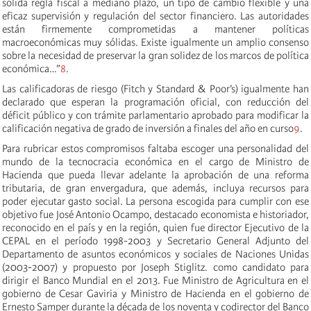
sólida regla fiscal a mediano plazo, un tipo de cambio flexible y una
eficaz supervisión y regulación del sector financiero. Las autoridades
están firmemente comprometidas a mantener políticas
macroeconómicas muy sólidas. Existe igualmente un amplio consenso
sobre la necesidad de preservar la gran solidez de los marcos de política
económica…”
8
.
Las calificadoras de riesgo (Fitch y Standard & Poor’s) igualmente han
declarado que esperan la programación oficial, con reducción del
déficit público y con trámite parlamentario aprobado para modificar la
calificación negativa de grado de inversión a finales del año en curso
9
.
Para rubricar estos compromisos faltaba escoger una personalidad del
mundo de la tecnocracia económica en el cargo de Ministro de
Hacienda que pueda llevar adelante la aprobación de una reforma
tributaria, de gran envergadura, que además, incluya recursos para
poder ejecutar gasto social. La persona escogida para cumplir con ese
objetivo fue José Antonio Ocampo, destacado economista e historiador,
reconocido en el país y en la región, quien fue director Ejecutivo de la
CEPAL en el período 1998-2003 y Secretario General Adjunto del
Departamento de asuntos económicos y sociales de Naciones Unidas
(2003-2007) y propuesto por Joseph Stiglitz. como candidato para
dirigir el Banco Mundial en el 2013. Fue Ministro de Agricultura en el
gobierno de Cesar Gaviria y Ministro de Hacienda en el gobierno de
Ernesto Samper durante la década de los noventa y codirector del Banco