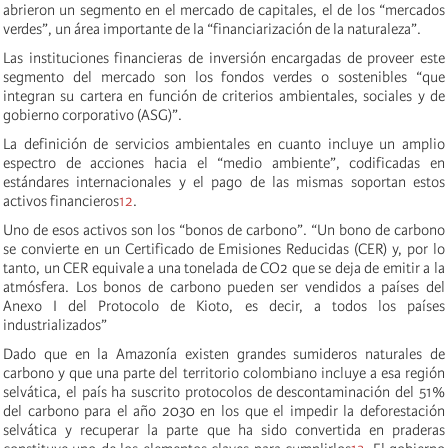
abrieron un segmento en el mercado de capitales, el de los “mercados
verdes”, un área importante de la “financiarización de la naturaleza”.
Las instituciones financieras de inversión encargadas de proveer este
segmento del mercado son los fondos verdes o sostenibles “que
integran su cartera en función de criterios ambientales, sociales y de
gobierno corporativo (ASG)”.
La definición de servicios ambientales en cuanto incluye un amplio
espectro de acciones hacia el “medio ambiente”, codificadas en
estándares internacionales y el pago de las mismas soportan estos
activos financieros
12
.
Uno de esos activos son los “bonos de carbono”. “Un bono de carbono
se convierte en un Certificado de Emisiones Reducidas (CER) y, por lo
tanto, un CER equivale a una tonelada de CO2 que se deja de emitir a la
atmósfera. Los bonos de carbono pueden ser vendidos a países del
Anexo I del Protocolo de Kioto, es decir, a todos los países
industrializados”
Dado que en la Amazonía existen grandes sumideros naturales de
carbono y que una parte del territorio colombiano incluye a esa región
selvática, el país ha suscrito protocolos de descontaminación del 51%
del carbono para el año 2030 en los que el impedir la deforestación
selvática y recuperar la parte que ha sido convertida en praderas