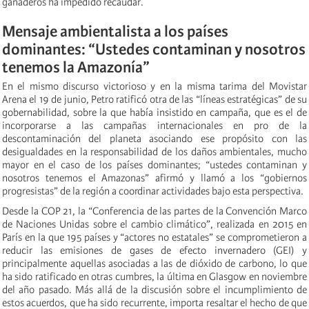
ganaderos ha impedido recaudar.
Mensaje ambientalista a los países
dominantes: “Ustedes contaminan y nosotros
tenemos la Amazonía”
En el mismo discurso victorioso y en la misma tarima del Movistar
Arena el 19 de junio, Petro ratificó otra de las “líneas estratégicas” de su
gobernabilidad, sobre la que había insistido en campaña, que es el de
incorporarse a las campañas internacionales en pro de la
descontaminación del planeta asociando ese propósito con las
desigualdades en la responsabilidad de los daños ambientales, mucho
mayor en el caso de los países dominantes; “ustedes contaminan y
nosotros tenemos el Amazonas” afirmó y llamó a los “gobiernos
progresistas” de la región a coordinar actividades bajo esta perspectiva.
Desde la COP 21, la “Conferencia de las partes de la Convención Marco
de Naciones Unidas sobre el cambio climático”, realizada en 2015 en
París en la que 195 países y “actores no estatales” se comprometieron a
reducir las emisiones de gases de efecto invernadero (GEI) y
principalmente aquellas asociadas a las de dióxido de carbono, lo que
ha sido ratificado en otras cumbres, la última en Glasgow en noviembre
del año pasado. Más allá de la discusión sobre el incumplimiento de
estos acuerdos, que ha sido recurrente, importa resaltar el hecho de que