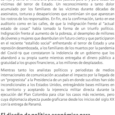
víctimas del terror de Estado. Un reconocimiento a tanto dolor
acumulado por los familiares de las víctimas durante décadas de
asesinatos, torturas y desapariciones que continúan sin que aparezcan
los rostros de los responsables. En fin, era la confirmación, tanto en ese
auditorio como en las calles, de que la indignación frente al “actual
estado de cosas” había tomado la forma de un triunfo político.
Indignación frente al aumento de la pobreza, al desempleo de millones
de jóvenes y mujeres que deambulan sin futuro cierto y que participaron
en el reciente “estallido social” enfrentando el terror de Estado y una
represión desembozada, a los familiares de los muertos por la pandemia
del Covid-19 que constataron la indolencia de un gobierno que los
abandonó a su propia suerte mientras entregaba el dinero público a
gratuidad a los grupos financieros, a los millones de desplazados.
Mientras tanto los analistas políticos y periodistas de medios
internacionales de comunicación acusaban el impacto por la llegada de
un “progresista” a la Presidencia de un país en donde sus elites han sido
incondicionales a los Estados Unidos, entregándole bases militares en
su territorio y aceptando la injerencia militar directa durante la
ejecución del Plan Colombia para citar los casos más recientes, pero
cuya diplomacia abyecta puede graficarse desde los inicios del siglo XX
con la entrega de Panamá.