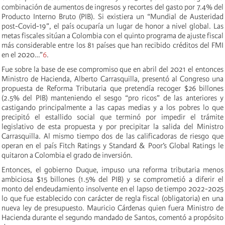
combinación de aumentos de ingresos y recortes del gasto por 7.4% del
Producto Interno Bruto (PIB). Si existiera un “Mundial de Austeridad
post-Covid-19”, el país ocuparía un lugar de honor a nivel global. Las
metas fiscales sitúan a Colombia con el quinto programa de ajuste fiscal
más considerable entre los 81 países que han recibido créditos del FMI
en el 2020…”
6
.
Fue sobre la base de ese compromiso que en abril del 2021 el entonces
Ministro de Hacienda, Alberto Carrasquilla, presentó al Congreso una
propuesta de Reforma Tributaria que pretendía recoger $26 billones
(2.5% del PIB) manteniendo el sesgo “pro ricos” de las anteriores y
castigando principalmente a las capas medias y a los pobres lo que
precipitó el estallido social que terminó por impedir el trámite
legislativo de esta propuesta y por precipitar la salida del Ministro
Carrasquilla. Al mismo tiempo dos de las calificadoras de riesgo que
operan en el país Fitch Ratings y Standard & Poor’s Global Ratings le
quitaron a Colombia el grado de inversión.
Entonces, el gobierno Duque, impuso una reforma tributaria menos
ambiciosa $15 billones (1.5% del PIB) y se comprometió a diferir el
monto del endeudamiento insolvente en el lapso de tiempo 2022-2025
lo que fue establecido con carácter de regla fiscal (obligatoria) en una
nueva ley de presupuesto. Mauricio Cárdenas quien fuera Ministro de
Hacienda durante el segundo mandado de Santos, comentó a propósito