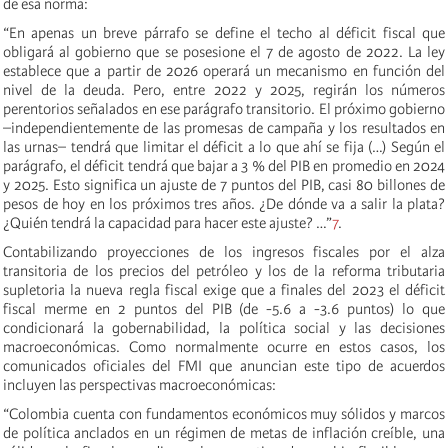
de esa norma:
“En apenas un breve párrafo se define el techo al déficit fiscal que
obligará al gobierno que se posesione el 7 de agosto de 2022. La ley
establece que a partir de 2026 operará un mecanismo en función del
nivel de la deuda. Pero, entre 2022 y 2025, regirán los números
perentorios señalados en ese parágrafo transitorio. El próximo gobierno
–independientemente de las promesas de campaña y los resultados en
las urnas– tendrá que limitar el déficit a lo que ahí se fija (…) Según el
parágrafo, el déficit tendrá que bajar a 3 % del PIB en promedio en 2024
y 2025. Esto significa un ajuste de 7 puntos del PIB, casi 80 billones de
pesos de hoy en los próximos tres años. ¿De dónde va a salir la plata?
¿Quién tendrá la capacidad para hacer este ajuste? …”
7
.
Contabilizando proyecciones de los ingresos fiscales por el alza
transitoria de los precios del petróleo y los de la reforma tributaria
supletoria la nueva regla fiscal exige que a finales del 2023 el déficit
fiscal merme en 2 puntos del PIB (de -5.6 a -3.6 puntos) lo que
condicionará la gobernabilidad, la política social y las decisiones
macroeconómicas. Como normalmente ocurre en estos casos, los
comunicados oficiales del FMI que anuncian este tipo de acuerdos
incluyen las perspectivas macroeconómicas:
“Colombia cuenta con fundamentos económicos muy sólidos y marcos
de política anclados en un régimen de metas de inflación creíble, una