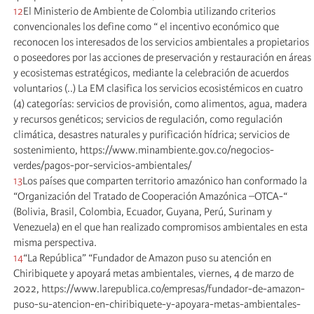
12
El Ministerio de Ambiente de Colombia utilizando criterios
convencionales los define como “ el incentivo económico que
reconocen los interesados de los servicios ambientales a propietarios
o poseedores por las acciones de preservación y restauración en áreas
y ecosistemas estratégicos, mediante la celebración de acuerdos
voluntarios (..) La EM clasifica los servicios ecosistémicos en cuatro
(4) categorías: servicios de provisión, como alimentos, agua, madera
y recursos genéticos; servicios de regulación, como regulación
climática, desastres naturales y purificación hídrica; servicios de
sostenimiento, https://www.minambiente.gov.co/negocios-
verdes/pagos-por-servicios-ambientales/
13
Los países que comparten territorio amazónico han conformado la
“Organización del Tratado de Cooperación Amazónica –OTCA-“
(Bolivia, Brasil, Colombia, Ecuador, Guyana, Perú, Surinam y
Venezuela) en el que han realizado compromisos ambientales en esta
misma perspectiva.
14
“La República” “Fundador de Amazon puso su atención en
Chiribiquete y apoyará metas ambientales, viernes, 4 de marzo de
2022, https://www.larepublica.co/empresas/fundador-de-amazon-
puso-su-atencion-en-chiribiquete-y-apoyara-metas-ambientales-