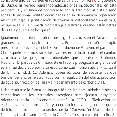
constituye uno de los elementos claves para cumplirlos
13
. El gobierno
de Duque ha venido realizando adecuaciones institucionales en esta
perspectiva y en línea de continuidad con la tradición uribista diseñó
zonas de accionar militar coordinadas en la denominada “operación
Artemisa” bajo la justificación de “frenar la deforestación en el país,
recuperar la selva húmeda tropical y judicializar a quienes están detrás
de la tala y quema de bosques”.
Igualmente ha abierto la oferta de negocios verdes en el Amazonas a
grandes inversionistas internacionales. En marzo de este año el propio
presidente sobrevoló con Jeff Bezos, el dueño de Amazon, el parque de
Chiribiquete para mostrarle los avances en la lucha contra el cambio
climático y los programas ambientales que impulsa el Gobierno
Nacional. El parque de Chiribiquete es la zona protegida más grande del
país y fue declarado por la Unesco como patrimonio natural y cultural
de la humanidad. (…) Además, posee 62 tipos de ecosistemas que
brindan beneficios relacionados con la regulación del clima, provisión
de agua, purificación del aire y almacenamiento de carbono…”
14
.
Debe resaltarse la forma de integración de las comunidades étnicas y
campesinas en los territorios escogidos para ejecutar proyectos
orientados hacia la “economía verde”. La REDD+ (“Reducción de
emisiones por deforestación y degradación evitada) un programa
definido dentro de los acuerdos de la “Convención Marco de las
Naciones Unidas sobre el Cambio Climático” es un ejemplo de ello. Se