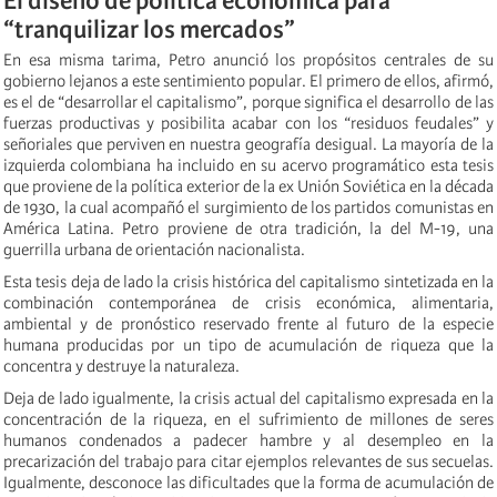
El diseño de política económica para
“tranquilizar los mercados”
En esa misma tarima, Petro anunció los propósitos centrales de su
gobierno lejanos a este sentimiento popular. El primero de ellos, afirmó,
es el de “desarrollar el capitalismo”, porque significa el desarrollo de las
fuerzas productivas y posibilita acabar con los “residuos feudales” y
señoriales que perviven en nuestra geografía desigual. La mayoría de la
izquierda colombiana ha incluido en su acervo programático esta tesis
que proviene de la política exterior de la ex Unión Soviética en la década
de 1930, la cual acompañó el surgimiento de los partidos comunistas en
América Latina. Petro proviene de otra tradición, la del M-19, una
guerrilla urbana de orientación nacionalista.
Esta tesis deja de lado la crisis histórica del capitalismo sintetizada en la
combinación contemporánea de crisis económica, alimentaria,
ambiental y de pronóstico reservado frente al futuro de la especie
humana producidas por un tipo de acumulación de riqueza que la
concentra y destruye la naturaleza.
Deja de lado igualmente, la crisis actual del capitalismo expresada en la
concentración de la riqueza, en el sufrimiento de millones de seres
humanos condenados a padecer hambre y al desempleo en la
precarización del trabajo para citar ejemplos relevantes de sus secuelas.
Igualmente, desconoce las dificultades que la forma de acumulación de