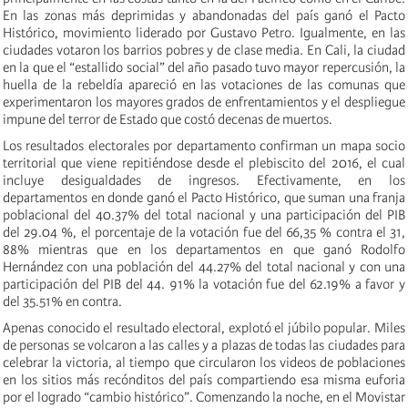
En las zonas más deprimidas y abandonadas del país ganó el Pacto
Histórico, movimiento liderado por Gustavo Petro. Igualmente, en las
ciudades votaron los barrios pobres y de clase media. En Cali, la ciudad
en la que el “estallido social” del año pasado tuvo mayor repercusión, la
huella de la rebeldía apareció en las votaciones de las comunas que
experimentaron los mayores grados de enfrentamientos y el despliegue
impune del terror de Estado que costó decenas de muertos.
Los resultados electorales por departamento confirman un mapa socio
territorial que viene repitiéndose desde el plebiscito del 2016, el cual
incluye desigualdades de ingresos. Efectivamente, en los
departamentos en donde ganó el Pacto Histórico, que suman una franja
poblacional del 40.37% del total nacional y una participación del PIB
del 29.04 %, el porcentaje de la votación fue del 66,35 % contra el 31,
88% mientras que en los departamentos en que ganó Rodolfo
Hernández con una población del 44.27% del total nacional y con una
participación del PIB del 44. 91% la votación fue del 62.19% a favor y
del 35.51% en contra.
Apenas conocido el resultado electoral, explotó el júbilo popular. Miles
de personas se volcaron a las calles y a plazas de todas las ciudades para
celebrar la victoria, al tiempo que circularon los videos de poblaciones
en los sitios más recónditos del país compartiendo esa misma euforia
por el logrado “cambio histórico”. Comenzando la noche, en el Movistar