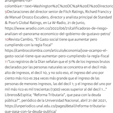
arrangement-for-
colombia#:~:text=Washington%2C%20DC%3A%20El%20Directori
9
Declaraciones del director senior de Fitch Ratings, Richard Francis y
de Manuel Orozco Escudero, director y analista principal de Standard
& Poor’s Global Ratings, en La W-Radio, 21 de Junio,
https://www.wradio.com.co/2022/06/21/calificadoras-de-riesgo-
analizan-el-panorama-economico-del-gobierno-de-gustavo-petro/
10
Revista Cambio, “El Gasto social tiene que aumentar pero
cumpliendo con la regla fiscal”
https://cambiocolombia.com/articulo/economia/jose-ocampo-el-
gasto-social-tiene-que-aumentar-pero-cumpliendo-la-regla-fiscal
11
“Los registros de la Dian señalan que el 51% de los ingresos brutos
declarados por las personas naturales se concentra en el decil más
alto de ingresos, el decil 10, y no solo eso, el ingreso del uno por
ciento más rico es 294 veces más grande que el ingreso de las
personas de menores ingresos, las del decil 1; y el ingreso del uno por
mil más rico es mil trecientas (1300) veces superior al del decil 1…”
Libreros&Espitia; “Reforma Tributaria”, que pasa con la deuda
pública?”, periódico de la Universidad Nacional, abril 21 del 2021,
https://unperiodico.unal.edu.co/pages/detail/reforma-tributaria-
que-pasa-con-la-deuda-publica/