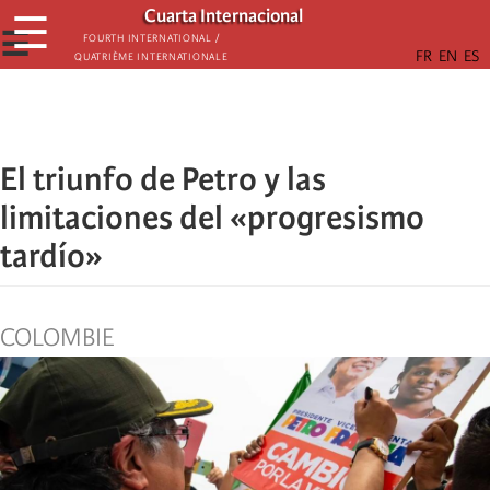
Skip
Cuarta Internacional
☰
to
☰
Fourth International /
Quatrième internationale
main
content
El triunfo de Petro y las
limitaciones del «progresismo
tardío»
COLOMBIE