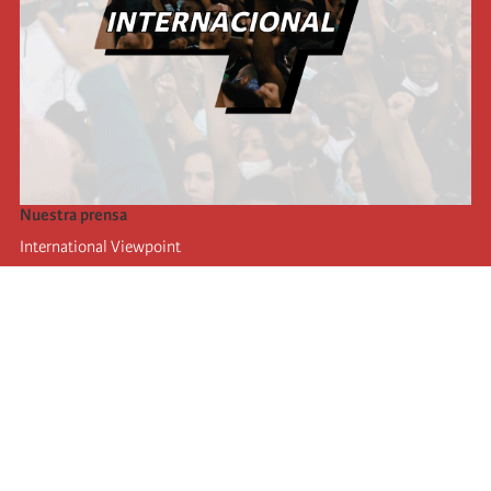
Nuestra prensa
International Viewpoint
Punto de vista internacional
Inprecor
Facebook
Twitter
La Internacional
Último Congreso de la Internacional
De
claraciones del Buró Ejecutivo
Instituto de formación (IIRE)