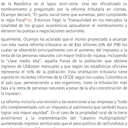
de la República en el lapso 2017-2019. Una vez oficializado su
nombramiento y preguntado por la reforma tributaria en ciernes,
Ocampo declaró, “El gasto social tiene que aumentar, pero cumpliendo
la regla fiscal”
10
. Entonces llegó la “tranquilidad en los mercados la
totalidad de los grupos económicos aplaudieron el nombramiento y
abrieron las puertas a negociaciones sectoriales.
Igualmente, Ocampo ha aclarado que el monto proyectado a alcanzar
con esta nueva reforma tributaria es de $50 billones (5% del PIB) los
cuales se obtendrán principalmente con el aumento del impuesto a la
renta de las personas naturales con mayor índice de riqueza, incluyendo
la “clase media alta”, aquella franja de la población que obtiene
ingresos de US$2500 mensuales y que según las estadísticas oficiales
representa el 10% de la población. Esta orientación tributaria tiene
soporte en recientes informes de la OCDE según los cuales, Colombia es
el país que, perteneciendo a ese organismo, tiene la tributación más
baja a la renta de personas naturales a pesar de la alta concentración de
la riqueza
11
.
La reforma incluiría una revisión a las exenciones a las empresas y “todo
ello complementado con un impuesto al patrimonio que también busca
lograr una mayor equidad”. En el caso de la propiedad rural de la tierra
asistiríamos a la implementación del “catastro multipropósito”
aumentando ingresos territoriales que el peso político de latifundistas y