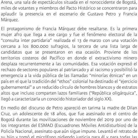
Arena, una sala de espectáculos situada en el noroccidente de Bogotá,
miles de votantes y miembros del Pacto Histórico se concentraron para
aplaudir la presencia en el escenario de Gustavo Petro y Francia
Márquez.
El protagonismo de Francia Márquez debe resaltarse. Es la primera
mujer afro que llega a ese cargo y fue el fenómeno electoral de la
“consulta inter partidaria” realizada el 13 de marzo con una votación
cercana a los 800.000 sufragios, la tercera de una lista larga de
candidatos que se presentaron en esa ocasión. Proviene de los
territorios costeros del Pacífico en donde el extractivismo minero
desplaza recurrentemente a las comunidades. Esa votación expresó el
rechazo de sectores populares al patriarcado y al racismo y posibilitó la
emergencia a la vida pública de las llamadas “minorías étnicas” en un
país en el que la tradición del “ethos” colonial ha destinado el “ejercicio
gubernamental” a un reducido círculo de hombres blancos y de estratos
altos que incluso comparten lazos familiares (“República oligárquica”,
llegó a caracterizarla un conocido historiador del siglo XX).
En medio del discurso de Petro apareció en tarima la madre de Dilan
Cruz, un adolescente de 18 años, que fue asesinado en el centro de
Bogotá durante las movilizaciones de noviembre del 2019 por uno de
los integrantes del ESMAD (Escuadrones Móviles Antidisturbios) de la
Policía Nacional, asesinato que aún sigue impune. Levantó el retrato de
su hijo y tomó el micrófono pidiendo justicia para él y para todas las