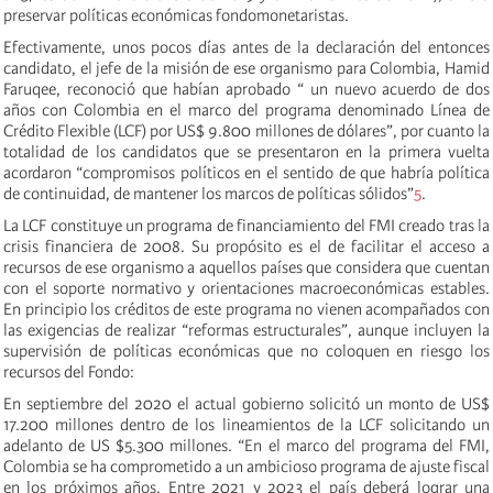
preservar políticas económicas fondomonetaristas.
Efectivamente, unos pocos días antes de la declaración del entonces
candidato, el jefe de la misión de ese organismo para Colombia, Hamid
Faruqee, reconoció que habían aprobado “ un nuevo acuerdo de dos
años con Colombia en el marco del programa denominado Línea de
Crédito Flexible (LCF) por US$ 9.800 millones de dólares”, por cuanto la
totalidad de los candidatos que se presentaron en la primera vuelta
acordaron “compromisos políticos en el sentido de que habría política
de continuidad, de mantener los marcos de políticas sólidos”
5
.
La LCF constituye un programa de financiamiento del FMI creado tras la
crisis financiera de 2008. Su propósito es el de facilitar el acceso a
recursos de ese organismo a aquellos países que considera que cuentan
con el soporte normativo y orientaciones macroeconómicas estables.
En principio los créditos de este programa no vienen acompañados con
las exigencias de realizar “reformas estructurales”, aunque incluyen la
supervisión de políticas económicas que no coloquen en riesgo los
recursos del Fondo:
En septiembre del 2020 el actual gobierno solicitó un monto de US$
17.200 millones dentro de los lineamientos de la LCF solicitando un
adelanto de US $5.300 millones. “En el marco del programa del FMI,
Colombia se ha comprometido a un ambicioso programa de ajuste fiscal
en los próximos años. Entre 2021 y 2023 el país deberá lograr una