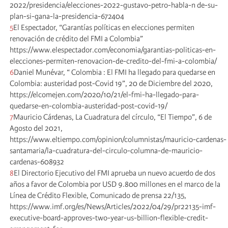
2022/presidencia/elecciones-2022-gustavo-petro-habla-n de-su-
plan-si-gana-la-presidencia-672404
5
El Espectador, “Garantías políticas en elecciones permiten
renovación de crédito del FMI a Colombia”
https://www.elespectador.com/economia/garantias-politicas-en-
elecciones-permiten-renovacion-de-credito-del-fmi-a-colombia/
6
Daniel Munévar, “ Colombia : El FMI ha llegado para quedarse en
Colombia: austeridad post-Covid 19”, 20 de Diciembre del 2020,
https://elcomejen.com/2020/10/21/el-fmi-ha-llegado-para-
quedarse-en-colombia-austeridad-post-covid-19/
7
Mauricio Cárdenas, La Cuadratura del círculo, “El Tiempo”, 6 de
Agosto del 2021,
https://www.eltiempo.com/opinion/columnistas/mauricio-cardenas-
santamaria/la-cuadratura-del-circulo-columna-de-mauricio-
cardenas-608932
8
El Directorio Ejecutivo del FMI aprueba un nuevo acuerdo de dos
años a favor de Colombia por USD 9.800 millones en el marco de la
Línea de Crédito Flexible, Comunicado de prensa 22/135,
https://www.imf.org/es/News/Articles/2022/04/29/pr22135-imf-
executive-board-approves-two-year-us-billion-flexible-credit-