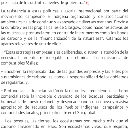
presencia de los distintos niveles de gobierno…”
15
.
La resistencia a estas políticas a escala internacional por parte del
movimiento campesino e indígena organizado y de asociaciones
ambientales ha sido continuo y expresado de diversas maneras. Previo a
la cumbre y en las propias calles de Glasgow, coordinaciones activas de
las mismas se pronunciaron en contra de instrumentos como los bonos
de carbono y de la “financiarización de la naturaleza”. Citamos los
apartes relevantes de uno de ellos:
– “Estas estrategias empresariales deliberadas, distraen la atención de la
necesidad urgente e innegable de eliminar las emisiones de
combustibles fósiles;
– Encubren la responsabilidad de las grandes empresas y las élites por
sus emisiones de carbono, así como la responsabilidad de los gobiernos
de regularlas; y:
– Profundizan la financiarización de la naturaleza, reduciendo a carbono
comercializable la increíble diversidad de los bosques, pastizales y
humedales de nuestro planeta y desencadenando una nueva y masiva
apropiación de recursos de los Pueblos Indígenas, campesinos y
comunidades locales, principalmente en el Sur global.
– Los bosques, las tierras, los ecosistemas son mucho más que el
carbono almacenado en ellos. Son ecosistemas vivos, que respiran,