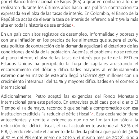
por el Banco Internacional de Pagos (BIS) a girar en contrario a lo que
realizaron durante los últimos años hacia una política contraccionista
expresada en el alza de las tasas de interés. En Colombia, el Banco de la
República acaba de elevar la tasa de interés de referencia al 7.5% la más
alta en toda la historia de esa entidad
3
.
En un país con altos registros de desempleo, informalidad y pobreza y
con una inflación en los precios de los alimentos que supera el 20%,
esta política de contracción de la demanda agudizará el deterioro de las
condiciones de vida de la población. Además, el problema no se reduce
al plano interno, el alza de las tasas de interés por parte de la FED en
Estados Unidos ha precipitado la fuga de capitales arrastrando el
encarecimiento del dólar y dificultades mayores al endeudamiento
externo que en marzo de este año llegó a US$101.557 millones con un
crecimiento interanual del 14 % y mayores dificultades en el comercio
internacional.
Adicionalmente, Petro aceptó las exigencias del Fondo Monetario
Internacional para este período. En entrevista publicada por el diario El
Tiempo el 14 de mayo, reconoció que se había comprometido con esa
Institución crediticia “a reducir el déficit fiscal”
4
. Esta declaración tiene
antecedentes y remite a exigencias que no se limitan tan sólo a la
reducción del déficit fiscal, el cual actualmente asciende al 6.8% del
PIB, (siendo relevante el aumento de la deuda pública que pasó del 36 %
al 57 % del PIB entre enero de 2019 y el mismo mes de 2022), sino a