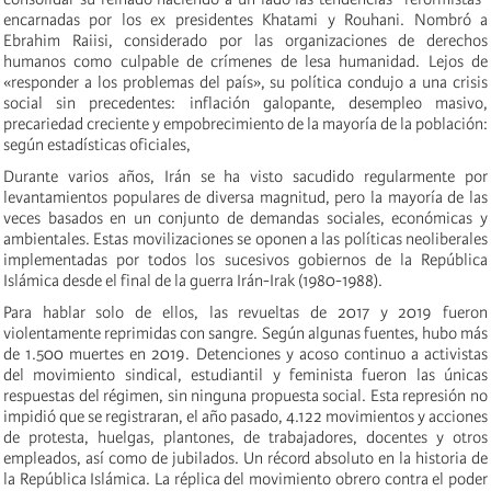
encarnadas por los ex presidentes Khatami y Rouhani. Nombró a
Ebrahim Raiisi, considerado por las organizaciones de derechos
humanos como culpable de crímenes de lesa humanidad. Lejos de
«responder a los problemas del país», su política condujo a una crisis
social sin precedentes: inflación galopante, desempleo masivo,
precariedad creciente y empobrecimiento de la mayoría de la población:
según estadísticas oficiales,
Durante varios años, Irán se ha visto sacudido regularmente por
levantamientos populares de diversa magnitud, pero la mayoría de las
veces basados ​​en un conjunto de demandas sociales, económicas y
ambientales. Estas movilizaciones se oponen a las políticas neoliberales
implementadas por todos los sucesivos gobiernos de la República
Islámica desde el final de la guerra Irán-Irak (1980-1988).
Para hablar solo de ellos, las revueltas de 2017 y 2019 fueron
violentamente reprimidas con sangre. Según algunas fuentes, hubo más
de 1.500 muertes en 2019. Detenciones y acoso continuo a activistas
del movimiento sindical, estudiantil y feminista fueron las únicas
respuestas del régimen, sin ninguna propuesta social. Esta represión no
impidió que se registraran, el año pasado, 4.122 movimientos y acciones
de protesta, huelgas, plantones, de trabajadores, docentes y otros
empleados, así como de jubilados. Un récord absoluto en la historia de
la República Islámica. La réplica del movimiento obrero contra el poder