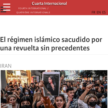
Skip
Cuarta Internacional
☰
to
☰
Fourth International /
Quatrième internationale
main
content
El régimen islámico sacudido por
una revuelta sin precedentes
IRAN