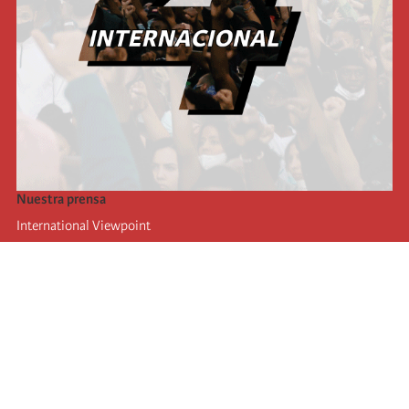
Nuestra prensa
International Viewpoint
Punto de vista internacional
Inprecor
Facebook
Twitter
La Internacional
Último Congreso de la Internacional
De
claraciones del Buró Ejecutivo