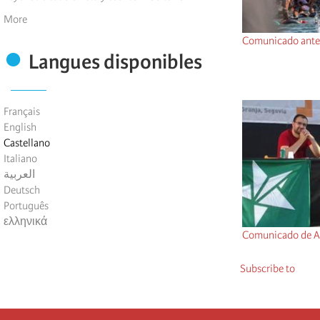
More
Comunicado ante 
Langues disponibles
Français
English
Castellano
Italiano
العربية
Deutsch
Português
ελληνικά
Comunicado de An
Subscribe to