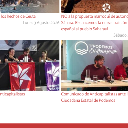
los hechos de Ceuta
NO a la propuesta marroquí de autono
Lunes 3 Agosto 2026
Sáhara. Rechacemos la nueva traición
español al pueblo Saharaui
Sábado 
ticapitalistas
Comunicado de Anticapitalistas ante 
Ciudadana Estatal de Podemos