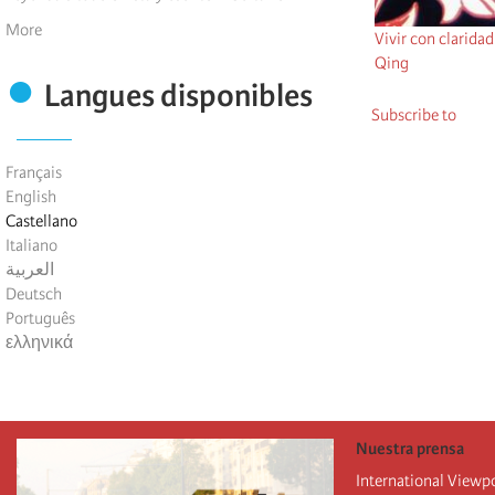
More
Vivir con clarida
Qing
Langues disponibles
Subscribe to
Français
English
Castellano
Italiano
العربية
Deutsch
Português
ελληνικά
Nuestra prensa
International Viewp