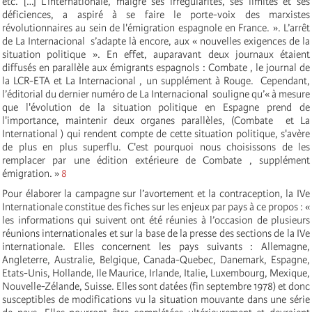
etc. […] L'internationale, malgré ses irrégularités, ses limites et ses
déficiences, a aspiré à se faire le porte-voix des marxistes
révolutionnaires au sein de l'émigration espagnole en France. ». L’arrêt
de La Internacional s’adapte là encore, aux « nouvelles exigences de la
situation politique ». En effet, auparavant deux journaux étaient
diffusés en parallèle aux émigrants espagnols : Combate , le journal de
la LCR-ETA et La Internacional , un supplément à Rouge. Cependant,
l’éditorial du dernier numéro de La Internacional souligne qu’« à mesure
que l'évolution de la situation politique en Espagne prend de
l'importance, maintenir deux organes parallèles, (Combate et La
International ) qui rendent compte de cette situation politique, s'avère
de plus en plus superflu. C'est pourquoi nous choisissons de les
remplacer par une édition extérieure de Combate , supplément
émigration. »
8
Pour élaborer la campagne sur l’avortement et la contraception, la IVe
Internationale constitue des fiches sur les enjeux par pays à ce propos : «
les informations qui suivent ont été réunies à l’occasion de plusieurs
réunions internationales et sur la base de la presse des sections de la IVe
internationale. Elles concernent les pays suivants : Allemagne,
Angleterre, Australie, Belgique, Canada-Quebec, Danemark, Espagne,
Etats-Unis, Hollande, Ile Maurice, Irlande, Italie, Luxembourg, Mexique,
Nouvelle-Zélande, Suisse. Elles sont datées (fin septembre 1978) et donc
susceptibles de modifications vu la situation mouvante dans une série