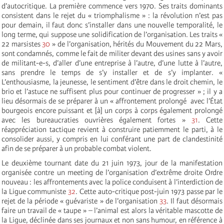
d’autocritique. La première commence vers 1970. Ses traits dominants
consistent dans le rejet du « triomphalisme » : la révolution n’est pas
pour demain, il faut donc s’installer dans une nouvelle temporalité, le
long terme, qui suppose une solidification de l’organisation. Les traits «
22 marsistes
30
» de l’organisation, hérités du Mouvement du 22 Mars,
sont condamnés, comme le fait de militer devant des usines sans y avoir
de militant-e-s, d’aller d’une entreprise à l’autre, d’une lutte à l’autre,
sans prendre le temps de s’y installer et de s’y implanter. «
L’enthousiasme, la jeunesse, le sentiment d’être dans le droit chemin, le
brio et l’astuce ne suffisent plus pour continuer de progresser » ; il y a
lieu désormais de se préparer à un « affrontement prolongé avec l’État
bourgeois encore puissant et [à] un corps à corps également prolongé
avec les bureaucraties ouvrières également fortes »
31
. Cette
réappréciation tactique revient à construire patiemment le parti, à le
consolider aussi, y compris en lui conférant une part de clandestinité
afin de se préparer à un probable combat violent.
Le deuxième tournant date du 21 juin 1973, jour de la manifestation
organisée contre un meeting de l’organisation d’extrême droite Ordre
nouveau : les affrontements avec la police conduisent à l’interdiction de
la Ligue communiste
32
. Cette auto-critique post-juin 1973 passe par le
rejet de la période « guévariste » de l’organisation
33
. Il faut désormais
faire un travail de « taupe » – l’animal est alors la véritable mascotte de
la Ligue, déclinée dans ses journaux et non sans humour, en référence à