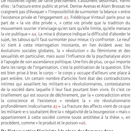
De nouvelles lignes de faille précisément s’assument désormais. Parmi
elles : la fracture entre public et privé. Denise Avenas et Alain Brossat ne
craignent pas d’évoquer « l’impossibilité de surmonter la béance » entre
l’existence privée et l’engagement
43
. Frédérique Vinteuil parle pour sa
part de « la vie dite privée », « cette vie privée que la tradition du
mouvement ouvrier n’envisage qu’en tant qu’elle limite, qu’elle menace
la vie publique »
44
. La mise à distance indique la difficulté d’aborder le
sujet, les tabous qu’il faut surmonter pour mieux s’y confronter. Le neuf
ici tient à cette interrogation insistante, en lien évident avec les
évolutions sociales globales, la « révolution » du féminisme et des
sexualités en particulier, mais aussi l’influence de la psychanalyse alors
à l’apogée de son ascendance politique. Une fois de plus, ce qui importe
dans les rangs de l’organisation, c’est la politisation de la question. Elle
est bien prise à bras le corps – le corps y occupe d’ailleurs une place à
part entière. Un certain nombre d’articles font état des contradictions
intimes qui assaillent les militant-e-s révolutionnaires, contestataires
de la société dans laquelle il leur faut pourtant bien vivre. Et c’est ce
tiraillement qui est source de déchirement, par la « contradiction entre
la conscience et l’existence » rendant la « vie révolutionnaire
profondément insécurisante
45
». La fracture des affects vient de ce que
les militant-e-s souhaitent être la « négativité de la bourgeoisie » mais «
appartiennent à cette société comme toute antithèse à la thèse », en
procèdent, comme « le produit et le poison »
46
.