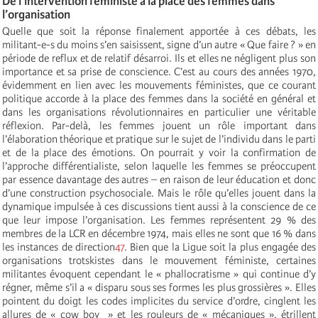
De l’intervention féministe à la place des femmes dans
l’organisation
Quelle que soit la réponse finalement apportée à ces débats, les
militant-e-s du moins s’en saisissent, signe d’un autre « Que faire ? » en
période de reflux et de relatif désarroi. Ils et elles ne négligent plus son
importance et sa prise de conscience. C’est au cours des années 1970,
évidemment en lien avec les mouvements féministes, que ce courant
politique accorde à la place des femmes dans la société en général et
dans les organisations révolutionnaires en particulier une véritable
réflexion. Par-delà, les femmes jouent un rôle important dans
l’élaboration théorique et pratique sur le sujet de l’individu dans le parti
et de la place des émotions. On pourrait y voir la confirmation de
l’approche différentialiste, selon laquelle les femmes se préoccupent
par essence davantage des autres – en raison de leur éducation et donc
d’une construction psychosociale. Mais le rôle qu’elles jouent dans la
dynamique impulsée à ces discussions tient aussi à la conscience de ce
que leur impose l’organisation. Les femmes représentent 29 % des
membres de la LCR en décembre 1974, mais elles ne sont que 16 % dans
les instances de direction
47
. Bien que la Ligue soit la plus engagée des
organisations trotskistes dans le mouvement féministe, certaines
militantes évoquent cependant le « phallocratisme » qui continue d’y
régner, même s’il a « disparu sous ses formes les plus grossières ». Elles
pointent du doigt les codes implicites du service d’ordre, cinglent les
allures de « cow boy » et les rouleurs de « mécaniques », étrillent