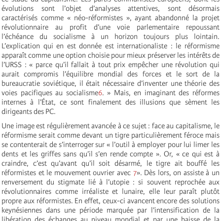
évolutions sont l’objet d’analyses attentives, sont désormais
caractérisés comme « néo-réformistes », ayant abandonné la projet
révolutionnaire au profit d’une voie parlementaire repoussant
l’échéance du socialisme à un horizon toujours plus lointain.
L’explication qui en est donnée est internationaliste : le réformisme
apparaît comme une option choisie pour mieux préserver les intérêts de
l’URSS : « parce qu’il fallait à tout prix empêcher une révolution qui
aurait compromis l’équilibre mondial des forces et le sort de la
bureaucratie soviétique, il était nécessaire d’inventer une théorie des
voies pacifiques au socialisme
6
. » Mais, en imaginant des réformes
internes à l’État, ce sont finalement des illusions que sèment les
dirigeants des PC.
Une image est régulièrement avancée à ce sujet : face au capitalisme, le
réformisme serait comme devant un tigre particulièrement féroce mais
se contenterait de s’interroger sur « l’outil à employer pour lui limer les
dents et les griffes sans qu’il s’en rende compte ». Or, « ce qui est à
craindre, c’est qu’avant qu’il soit désarmé, le tigre ait bouffé les
réformistes et le mouvement ouvrier avec
7
». Dès lors, on assiste à un
renversement du stigmate lié à l’utopie : si souvent reprochée aux
révolutionnaires comme irréaliste et lunaire, elle leur paraît plutôt
propre aux réformistes. En effet, ceux-ci avancent encore des solutions
keynésiennes dans une période marquée par l’intensification de la
libération des échanges au niveau mondial et par une baisse de la