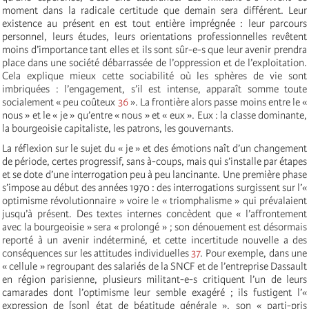
moment dans la radicale certitude que demain sera différent. Leur
existence au présent en est tout entière imprégnée : leur parcours
personnel, leurs études, leurs orientations professionnelles revêtent
moins d’importance tant elles et ils sont sûr-e-s que leur avenir prendra
place dans une société débarrassée de l’oppression et de l’exploitation.
Cela explique mieux cette sociabilité où les sphères de vie sont
imbriquées : l’engagement, s’il est intense, apparaît somme toute
socialement « peu coûteux
36
». La frontière alors passe moins entre le «
nous » et le « je » qu’entre « nous » et « eux ». Eux : la classe dominante,
la bourgeoisie capitaliste, les patrons, les gouvernants.
La réflexion sur le sujet du « je » et des émotions naît d’un changement
de période, certes progressif, sans à-coups, mais qui s’installe par étapes
et se dote d’une interrogation peu à peu lancinante. Une première phase
s’impose au début des années 1970 : des interrogations surgissent sur l’«
optimisme révolutionnaire » voire le « triomphalisme » qui prévalaient
jusqu’à présent. Des textes internes concèdent que « l’affrontement
avec la bourgeoisie » sera « prolongé » ; son dénouement est désormais
reporté à un avenir indéterminé, et cette incertitude nouvelle a des
conséquences sur les attitudes individuelles
37
. Pour exemple, dans une
« cellule » regroupant des salariés de la SNCF et de l’entreprise Dassault
en région parisienne, plusieurs militant-e-s critiquent l’un de leurs
camarades dont l’optimisme leur semble exagéré ; ils fustigent l’«
expression de [son] état de béatitude générale », son « parti-pris