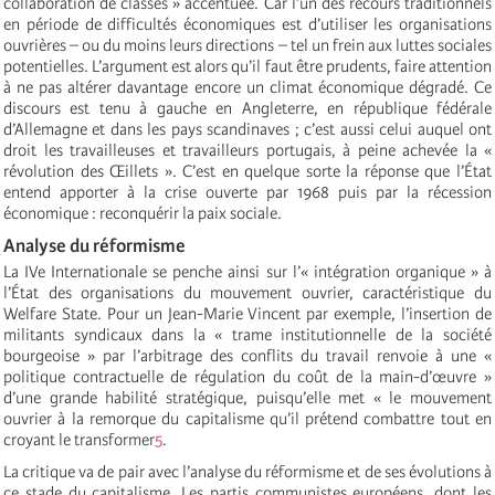
collaboration de classes » accentuée. Car l’un des recours traditionnels
en période de difficultés économiques est d’utiliser les organisations
ouvrières – ou du moins leurs directions – tel un frein aux luttes sociales
potentielles. L’argument est alors qu’il faut être prudents, faire attention
à ne pas altérer davantage encore un climat économique dégradé. Ce
discours est tenu à gauche en Angleterre, en république fédérale
d’Allemagne et dans les pays scandinaves ; c’est aussi celui auquel ont
droit les travailleuses et travailleurs portugais, à peine achevée la «
révolution des Œillets ». C’est en quelque sorte la réponse que l’État
entend apporter à la crise ouverte par 1968 puis par la récession
économique : reconquérir la paix sociale.
Analyse du réformisme
La IVe Internationale se penche ainsi sur l’« intégration organique » à
l’État des organisations du mouvement ouvrier, caractéristique du
Welfare State. Pour un Jean-Marie Vincent par exemple, l’insertion de
militants syndicaux dans la « trame institutionnelle de la société
bourgeoise » par l’arbitrage des conflits du travail renvoie à une «
politique contractuelle de régulation du coût de la main-d’œuvre »
d’une grande habilité stratégique, puisqu’elle met « le mouvement
ouvrier à la remorque du capitalisme qu’il prétend combattre tout en
croyant le transformer
5
.
La critique va de pair avec l’analyse du réformisme et de ses évolutions à
ce stade du capitalisme. Les partis communistes européens, dont les