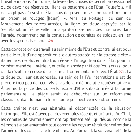
travailleurs sous l’uniforme, la levée des clauses de secret professionnel
ou de devoir de réserve qui lient les personnels de l’État. Toutefois, « il
ne s’agit pas d’investir l’État mais de peser sur ses contradictions pour
en briser les rouages [[Idem]] ». Ainsi au Portugal, au sein du
Mouvement des forces armées, la ligne politique appuyée par le
Secrétariat unifié est-elle un approfondissement des fractures dans
l’armée, notamment par la constitution de comités de soldats, en lien
avec les syndicats ouvriers
26
.
Cette conception du travail au sein même de l’État et contre lui est pour
partie le fruit d’une opposition à d’autres stratégies : la stratégie dite «
italienne », de plus en plus tournée vers l’intégration dans l’État pour un
combat mené de l’intérieur, et celle avancée par Nicos Poulantzas, pour
qui la révolution cesse d’être « un affrontement armé avec l’État
27
». La
critique qui leur est adressée, au sein de la IVe Internationale est de
prendre trop peu de recul vis-à-vis de la « démocratie représentative ».
À terme, la place des conseils risque d’être subordonnée à la forme
parlementaire. Le piège serait de déboucher sur un réformisme
classique, abandonnant à terme toute perspective révolutionnaire.
Cette crainte n’est pas abstraite ni déconnectée de la situation
historique. Elle est étayée par des exemples récents et brûlants. Au Chili,
les comités de ravitaillement ont rapidement été liquidés au nom de la
démocratie parlementaire tout comme les noyaux révolutionnaires dans
l’armée ou les conseils de travailleurs. Au Portugal, la souveraineté de la