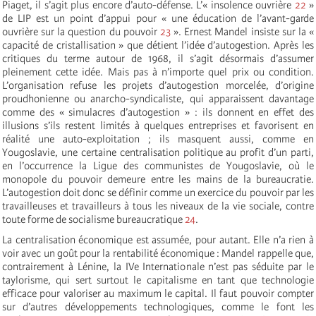
Piaget, il s’agit plus encore d’auto-défense. L’« insolence ouvrière
22
»
de LIP est un point d’appui pour « une éducation de l’avant-garde
ouvrière sur la question du pouvoir
23
». Ernest Mandel insiste sur la «
capacité de cristallisation » que détient l’idée d’autogestion. Après les
critiques du terme autour de 1968, il s’agit désormais d’assumer
pleinement cette idée. Mais pas à n’importe quel prix ou condition.
L’organisation refuse les projets d’autogestion morcelée, d’origine
proudhonienne ou anarcho-syndicaliste, qui apparaissent davantage
comme des « simulacres d’autogestion » : ils donnent en effet des
illusions s’ils restent limités à quelques entreprises et favorisent en
réalité une auto-exploitation ; ils masquent aussi, comme en
Yougoslavie, une certaine centralisation politique au profit d’un parti,
en l’occurrence la Ligue des communistes de Yougoslavie, où le
monopole du pouvoir demeure entre les mains de la bureaucratie.
L’autogestion doit donc se définir comme un exercice du pouvoir par les
travailleuses et travailleurs à tous les niveaux de la vie sociale, contre
toute forme de socialisme bureaucratique
24
.
La centralisation économique est assumée, pour autant. Elle n’a rien à
voir avec un goût pour la rentabilité économique : Mandel rappelle que,
contrairement à Lénine, la IVe Internationale n’est pas séduite par le
taylorisme, qui sert surtout le capitalisme en tant que technologie
efficace pour valoriser au maximum le capital. Il faut pouvoir compter
sur d’autres développements technologiques, comme le font les