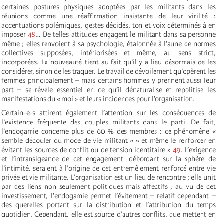
certaines postures physiques adoptées par les militants dans les
réunions comme une réaffirmation insistante de leur virilité :
accentuations polémiques, gestes décidés, ton et voix déterminés à en
imposer
48
… De telles attitudes engagent le militant dans sa personne
même ; elles renvoient à sa psychologie, étalonnée à l’aune de normes
collectives supposées, intériorisées et même, au sens strict,
incorporées. La nouveauté tient au fait qu’il y a lieu désormais de les
considérer, sinon de les traquer. Le travail de dévoilement qu’opèrent les
femmes principalement – mais certains hommes y prennent aussi leur
part – se révèle essentiel en ce qu’il dénaturalise et repolitise les
manifestations du « moi » et leurs incidences pour l’organisation.
Certain-e-s attirent également l’attention sur les conséquences de
l’existence fréquente des couples militants dans le parti. De fait,
l’endogamie concerne plus de 60 % des membres : ce phénomène «
semble découler du mode de vie militant » « et même le renforcer en
évitant les sources de conflit ou de tension identitaire »
49
. L’exigence
et l’intransigeance de cet engagement, débordant sur la sphère de
l’intimité, seraient à l’origine de cet entremêlement renforcé entre vie
privée et vie militante. L’organisation est un lieu de rencontre ; elle unit
par des liens non seulement politiques mais affectifs ; au vu de cet
investissement, l’endogamie permet l’évitement – relatif cependant –
des querelles portant sur la distribution et l’attribution du temps
quotidien. Cependant, elle est source d’autres conflits, que mettent en