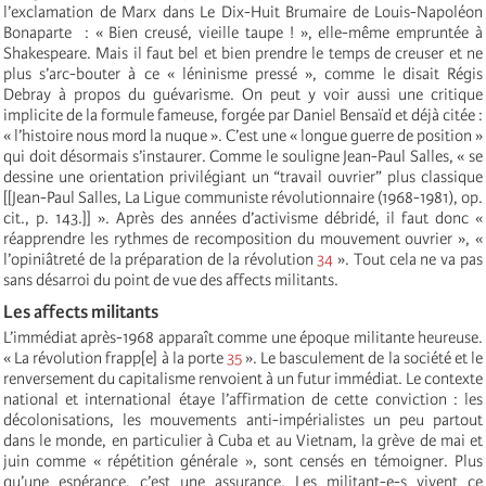
l’exclamation de Marx dans Le Dix-Huit Brumaire de Louis-Napoléon
Bonaparte : « Bien creusé, vieille taupe ! », elle-même empruntée à
Shakespeare. Mais il faut bel et bien prendre le temps de creuser et ne
plus s’arc-bouter à ce « léninisme pressé », comme le disait Régis
Debray à propos du guévarisme. On peut y voir aussi une critique
implicite de la formule fameuse, forgée par Daniel Bensaïd et déjà citée :
« l’histoire nous mord la nuque ». C’est une « longue guerre de position »
qui doit désormais s’instaurer. Comme le souligne Jean-Paul Salles, « se
dessine une orientation privilégiant un “travail ouvrier” plus classique
[[Jean-Paul Salles, La Ligue communiste révolutionnaire (1968-1981), op.
cit., p. 143.]] ». Après des années d’activisme débridé, il faut donc «
réapprendre les rythmes de recomposition du mouvement ouvrier », «
l’opiniâtreté de la préparation de la révolution
34
». Tout cela ne va pas
sans désarroi du point de vue des affects militants.
Les affects militants
L’immédiat après-1968 apparaît comme une époque militante heureuse.
« La révolution frapp[e] à la porte
35
». Le basculement de la société et le
renversement du capitalisme renvoient à un futur immédiat. Le contexte
national et international étaye l’affirmation de cette conviction : les
décolonisations, les mouvements anti-impérialistes un peu partout
dans le monde, en particulier à Cuba et au Vietnam, la grève de mai et
juin comme « répétition générale », sont censés en témoigner. Plus
qu’une espérance, c’est une assurance. Les militant-e-s vivent ce