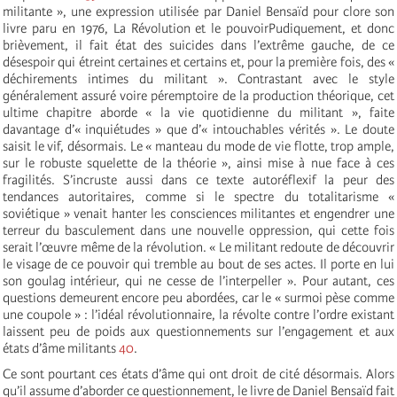
militante », une expression utilisée par Daniel Bensaïd pour clore son
livre paru en 1976, La Révolution et le pouvoirPudiquement, et donc
brièvement, il fait état des suicides dans l’extrême gauche, de ce
désespoir qui étreint certaines et certains et, pour la première fois, des «
déchirements intimes du militant ». Contrastant avec le style
généralement assuré voire péremptoire de la production théorique, cet
ultime chapitre aborde « la vie quotidienne du militant », faite
davantage d’« inquiétudes » que d’« intouchables vérités ». Le doute
saisit le vif, désormais. Le « manteau du mode de vie flotte, trop ample,
sur le robuste squelette de la théorie », ainsi mise à nue face à ces
fragilités. S’incruste aussi dans ce texte autoréflexif la peur des
tendances autoritaires, comme si le spectre du totalitarisme «
soviétique » venait hanter les consciences militantes et engendrer une
terreur du basculement dans une nouvelle oppression, qui cette fois
serait l’œuvre même de la révolution. « Le militant redoute de découvrir
le visage de ce pouvoir qui tremble au bout de ses actes. Il porte en lui
son goulag intérieur, qui ne cesse de l’interpeller ». Pour autant, ces
questions demeurent encore peu abordées, car le « surmoi pèse comme
une coupole » : l’idéal révolutionnaire, la révolte contre l’ordre existant
laissent peu de poids aux questionnements sur l’engagement et aux
états d’âme militants
40
.
Ce sont pourtant ces états d’âme qui ont droit de cité désormais. Alors
qu’il assume d’aborder ce questionnement, le livre de Daniel Bensaïd fait