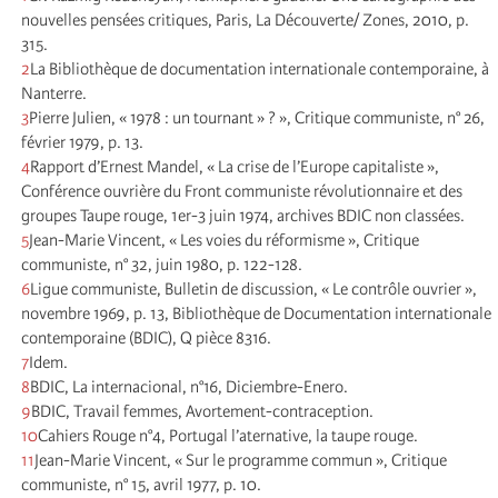
nouvelles pensées critiques, Paris, La Découverte/ Zones, 2010, p.
315.
2
La Bibliothèque de documentation internationale contemporaine, à
Nanterre.
3
Pierre Julien, « 1978 : un tournant » ? », Critique communiste, n° 26,
février 1979, p. 13.
4
Rapport d’Ernest Mandel, « La crise de l’Europe capitaliste »,
Conférence ouvrière du Front communiste révolutionnaire et des
groupes Taupe rouge, 1er-3 juin 1974, archives BDIC non classées.
5
Jean-Marie Vincent, « Les voies du réformisme », Critique
communiste, n° 32, juin 1980, p. 122-128.
6
Ligue communiste, Bulletin de discussion, « Le contrôle ouvrier »,
novembre 1969, p. 13, Bibliothèque de Documentation internationale
contemporaine (BDIC), Q pièce 8316.
7
Idem.
8
BDIC, La internacional, n°16, Diciembre-Enero.
9
BDIC, Travail femmes, Avortement-contraception.
10
Cahiers Rouge n°4, Portugal l’aternative, la taupe rouge.
11
Jean-Marie Vincent, « Sur le programme commun », Critique
communiste, n° 15, avril 1977, p. 10.