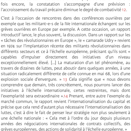
fois encore, la constatation s’accompagne d’une prévision :
l’accroissement du travail précaire diminue le degré de combativité
12
.
C’est à l’occasion de rencontres dans des conférences ouvrières par
exemple que les militant-e-s de la IVe internationale échangent sur les
grèves ouvrières en Europe par exemple. A cette occasion, un rapport
introductif lance, le plus souvent, la discussion. Dans un rapport sur les
« tâches des révolutionnaires en Europe », le « camarade Udry » revient
en 1974 sur l’implantation récente des militants révolutionnaires dans
différents secteurs et ce à l’échelle européenne, précisant qu’ils sont «
capables d’impulser directement des initiatives d’un niveau
exceptionnellement élevé. […] La maturation d’un tel phénomène, au
travers de dizaines de luttes, peut aboutir dans quelques années, à une
situation radicalement différente de celle connue en mai 68, lors d’une
explosion sociale d’envergure. »
13
Cela signifie que « nous devons
comprendre que demain, très concrètement, nous pourrons lancer des
initiatives à l’échelle internationale, certes restreintes, mais dont
l’exemplarité sera extraordinaire ».
14
Prenant, entre autre l’exemple du
marché commun, le rapport revient l’internationalisation du capital et
précise que cela rend d’autant plus nécessaire l’internationalisation des
luttes, c’est à dire le fait de penser leur stratégie non plus seulement à
une échelle nationale : « Cela met à l’ordre du jour depuis plusieurs
années des négociations internationales de contrats collectifs, des
grèves européennes, des actions de solidarité à l’échelle européenne. »