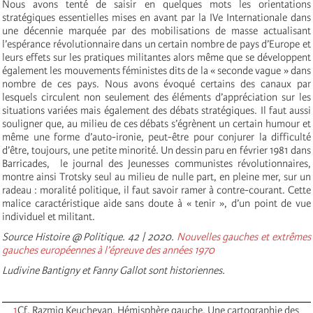
Nous avons tenté de saisir en quelques mots les orientations
stratégiques essentielles mises en avant par la IVe Internationale dans
une décennie marquée par des mobilisations de masse actualisant
l’espérance révolutionnaire dans un certain nombre de pays d’Europe et
leurs effets sur les pratiques militantes alors même que se développent
également les mouvements féministes dits de la « seconde vague » dans
nombre de ces pays. Nous avons évoqué certains des canaux par
lesquels circulent non seulement des éléments d’appréciation sur les
situations variées mais également des débats stratégiques. Il faut aussi
souligner que, au milieu de ces débats s’égrènent un certain humour et
même une forme d’auto-ironie, peut-être pour conjurer la difficulté
d’être, toujours, une petite minorité. Un dessin paru en février 1981 dans
Barricades, le journal des Jeunesses communistes révolutionnaires,
montre ainsi Trotsky seul au milieu de nulle part, en pleine mer, sur un
radeau : moralité politique, il faut savoir ramer à contre-courant. Cette
malice caractéristique aide sans doute à « tenir », d’un point de vue
individuel et militant.
Source Histoire @ Politique. 42 | 2020.
Nouvelles gauches et extrêmes
gauches européennes à l’épreuve des années 1970
Lud
ivine Bantigny et
Fanny Gallot sont historiennes.
1
Cf. Razmig Keucheyan, Hémisphère gauche. Une cartographie des