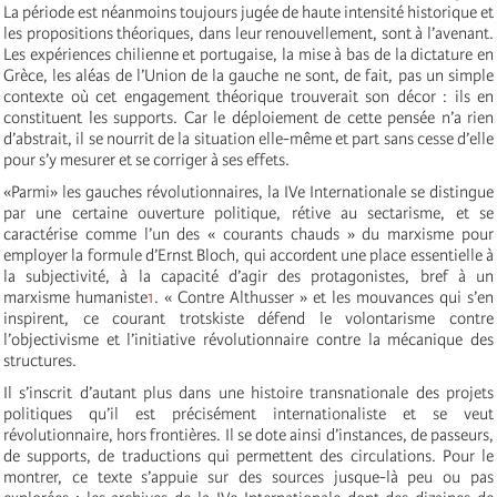
La période est néanmoins toujours jugée de haute intensité historique et
les propositions théoriques, dans leur renouvellement, sont à l’avenant.
Les expériences chilienne et portugaise, la mise à bas de la dictature en
Grèce, les aléas de l’Union de la gauche ne sont, de fait, pas un simple
contexte où cet engagement théorique trouverait son décor : ils en
constituent les supports. Car le déploiement de cette pensée n’a rien
d’abstrait, il se nourrit de la situation elle-même et part sans cesse d’elle
pour s’y mesurer et se corriger à ses effets.
«Parmi» les gauches révolutionnaires, la IVe Internationale se distingue
par une certaine ouverture politique, rétive au sectarisme, et se
caractérise comme l’un des « courants chauds » du marxisme pour
employer la formule d’Ernst Bloch, qui accordent une place essentielle à
la subjectivité, à la capacité d’agir des protagonistes, bref à un
marxisme humaniste
1
. « Contre Althusser » et les mouvances qui s’en
inspirent, ce courant trotskiste défend le volontarisme contre
l’objectivisme et l’initiative révolutionnaire contre la mécanique des
structures.
Il s’inscrit d’autant plus dans une histoire transnationale des projets
politiques qu’il est précisément internationaliste et se veut
révolutionnaire, hors frontières. Il se dote ainsi d’instances, de passeurs,
de supports, de traductions qui permettent des circulations. Pour le
montrer, ce texte s’appuie sur des sources jusque-là peu ou pas