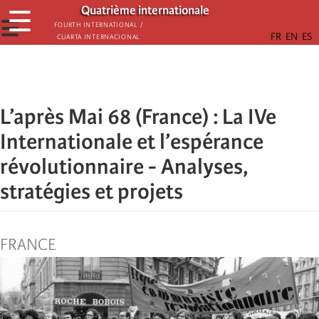
Passar
Quatrième internationale
☰
para
☰
Fourth International /
Cuarta Internacional
o
conteúdo
principal
L’après Mai 68 (France) : La IVe
Internationale et l’espérance
révolutionnaire - Analyses,
stratégies et projets
FRANCE