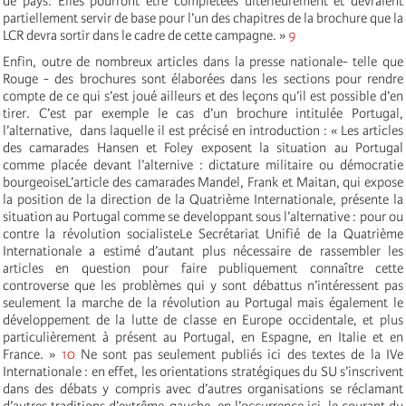
de pays. Elles pourront être complétées ultérieurement et devraient
partiellement servir de base pour l’un des chapitres de la brochure que la
LCR devra sortir dans le cadre de cette campagne. »
9
Enfin, outre de nombreux articles dans la presse nationale- telle que
Rouge - des brochures sont élaborées dans les sections pour rendre
compte de ce qui s’est joué ailleurs et des leçons qu’il est possible d’en
tirer. C’est par exemple le cas d’un brochure intitulée Portugal,
l’alternative, dans laquelle il est précisé en introduction : « Les articles
des camarades Hansen et Foley exposent la situation au Portugal
comme placée devant l’alternive : dictature militaire ou démocratie
bourgeoiseL’article des camarades Mandel, Frank et Maitan, qui expose
la position de la direction de la Quatrième Internationale, présente la
situation au Portugal comme se developpant sous l’alternative : pour ou
contre la révolution socialisteLe Secrétariat Unifié de la Quatrième
Internationale a estimé d’autant plus nécessaire de rassembler les
articles en question pour faire publiquement connaître cette
controverse que les problèmes qui y sont débattus n’intéressent pas
seulement la marche de la révolution au Portugal mais également le
développement de la lutte de classe en Europe occidentale, et plus
particulièrement à présent au Portugal, en Espagne, en Italie et en
France. »
10
Ne sont pas seulement publiés ici des textes de la IVe
Internationale : en effet, les orientations stratégiques du SU s’inscrivent
dans des débats y compris avec d’autres organisations se réclamant
d’autres traditions d’extrême-gauche, en l’occurrence ici, le courant du