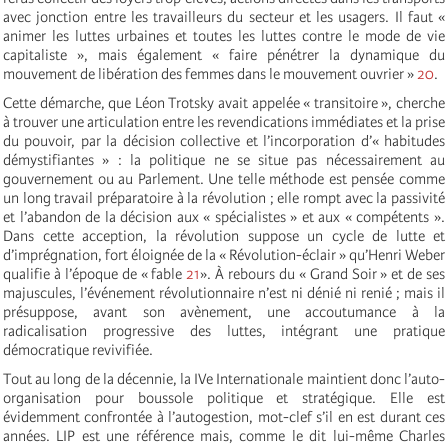
avec jonction entre les travailleurs du secteur et les usagers. Il faut «
animer les luttes urbaines et toutes les luttes contre le mode de vie
capitaliste », mais également « faire pénétrer la dynamique du
mouvement de libération des femmes dans le mouvement ouvrier »
20
.
Cette démarche, que Léon Trotsky avait appelée « transitoire », cherche
à trouver une articulation entre les revendications immédiates et la prise
du pouvoir, par la décision collective et l’incorporation d’« habitudes
démystifiantes » : la politique ne se situe pas nécessairement au
gouvernement ou au Parlement. Une telle méthode est pensée comme
un long travail préparatoire à la révolution ; elle rompt avec la passivité
et l’abandon de la décision aux « spécialistes » et aux « compétents ».
Dans cette acception, la révolution suppose un cycle de lutte et
d’imprégnation, fort éloignée de la « Révolution-éclair » qu’Henri Weber
qualifie à l’époque de « fable
21
». À rebours du « Grand Soir » et de ses
majuscules, l’événement révolutionnaire n’est ni dénié ni renié ; mais il
présuppose, avant son avènement, une accoutumance à la
radicalisation progressive des luttes, intégrant une pratique
démocratique revivifiée.
Tout au long de la décennie, la IVe Internationale maintient donc l’auto-
organisation pour boussole politique et stratégique. Elle est
évidemment confrontée à l’autogestion, mot-clef s’il en est durant ces
années. LIP est une référence mais, comme le dit lui-même Charles