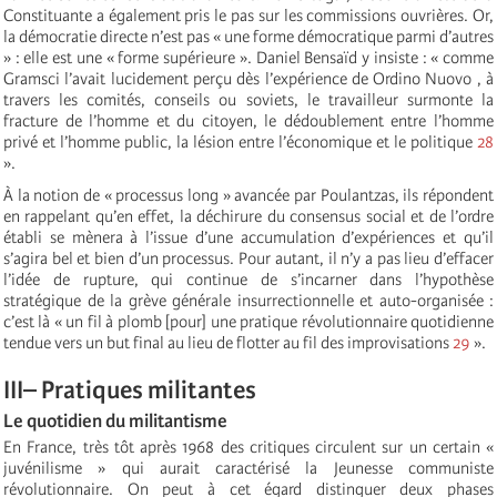
Constituante a également pris le pas sur les commissions ouvrières. Or,
la démocratie directe n’est pas « une forme démocratique parmi d’autres
» : elle est une « forme supérieure ». Daniel Bensaïd y insiste : « comme
Gramsci l’avait lucidement perçu dès l’expérience de Ordino Nuovo , à
travers les comités, conseils ou soviets, le travailleur surmonte la
fracture de l’homme et du citoyen, le dédoublement entre l’homme
privé et l’homme public, la lésion entre l’économique et le politique
28
».
À la notion de « processus long » avancée par Poulantzas, ils répondent
en rappelant qu’en effet, la déchirure du consensus social et de l’ordre
établi se mènera à l’issue d’une accumulation d’expériences et qu’il
s’agira bel et bien d’un processus. Pour autant, il n’y a pas lieu d’effacer
l’idée de rupture, qui continue de s’incarner dans l’hypothèse
stratégique de la grève générale insurrectionnelle et auto-organisée :
c’est là « un fil à plomb [pour] une pratique révolutionnaire quotidienne
tendue vers un but final au lieu de flotter au fil des improvisations
29
».
III– Pratiques militantes
Le quotidien du militantisme
En France, très tôt après 1968 des critiques circulent sur un certain «
juvénilisme » qui aurait caractérisé la Jeunesse communiste
révolutionnaire. On peut à cet égard distinguer deux phases