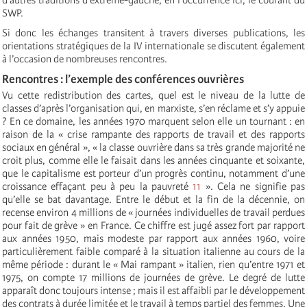
SWP.
Si donc les échanges transitent à travers diverses publications, les
orientations stratégiques de la IV internationale se discutent également
à l’occasion de nombreuses rencontres.
Rencontres : l’exemple des conférences ouvrières
Vu cette redistribution des cartes, quel est le niveau de la lutte de
classes d’après l’organisation qui, en marxiste, s’en réclame et s’y appuie
? En ce domaine, les années 1970 marquent selon elle un tournant : en
raison de la « crise rampante des rapports de travail et des rapports
sociaux en général », « la classe ouvrière dans sa très grande majorité ne
croit plus, comme elle le faisait dans les années cinquante et soixante,
que le capitalisme est porteur d’un progrès continu, notamment d’une
croissance effaçant peu à peu la pauvreté
11
». Cela ne signifie pas
qu’elle se bat davantage. Entre le début et la fin de la décennie, on
recense environ 4 millions de « journées individuelles de travail perdues
pour fait de grève » en France. Ce chiffre est jugé assez fort par rapport
aux années 1950, mais modeste par rapport aux années 1960, voire
particulièrement faible comparé à la situation italienne au cours de la
même période : durant le « Mai rampant » italien, rien qu’entre 1971 et
1975, on compte 17 millions de journées de grève. Le degré de lutte
apparaît donc toujours intense ; mais il est affaibli par le développement
des contrats à durée limitée et le travail à temps partiel des femmes. Une