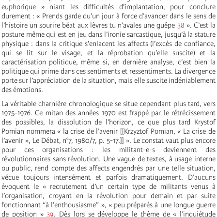
euphorique » niant les difficultés d’implantation, pour conclure
durement : « Prends garde qu’un jour à force d’avancer dans le sens de
l’histoire un sourire béat aux lèvres tu n’avales une guêpe
38
». C’est la
posture même qui est en jeu dans l’ironie sarcastique, jusqu’à la stature
physique : dans la critique s’enlacent les affects (l’excès de confiance,
qui se lit sur le visage, et la réprobation qu’elle suscite) et la
caractérisation politique, même si, en dernière analyse, c’est bien la
politique qui prime dans ces sentiments et ressentiments. La divergence
porte sur l’appréciation de la situation, mais elle suscite indéniablement
des émotions.
La véritable charnière chronologique se situe cependant plus tard, vers
1975-1976. Ce mitan des années 1970 est frappé par le rétrécissement
des possibles, la dissolution de l’horizon, ce que plus tard Krystof
Pomian nommera « la crise de l’avenir [[Krzyztof Pomian, « La crise de
l’avenir », Le Débat, n°7, 1980/7, p. 5-17.]] ». Le constat vaut plus encore
pour ces organisations : les militant-e-s deviennent des
révolutionnaires sans révolution. Une vague de textes, à usage interne
ou public, rend compte des affects engendrés par une telle situation,
vécue toujours intensément et parfois dramatiquement. D’aucuns
évoquent le « recrutement d’un certain type de militants venus à
l’organisation, croyant en la révolution pour demain et par suite
fonctionnant “à l’enthousiasme” », « peu préparés à une longue guerre
de position »
39
. Dès lors se développe le thème de « l’inquiétude