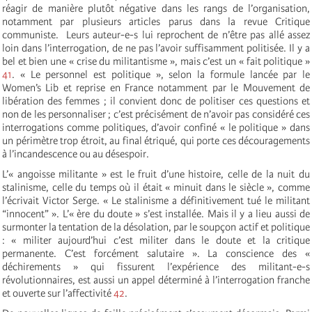
réagir de manière plutôt négative dans les rangs de l’organisation,
notamment par plusieurs articles parus dans la revue Critique
communiste. Leurs auteur-e-s lui reprochent de n’être pas allé assez
loin dans l’interrogation, de ne pas l’avoir suffisamment politisée. Il y a
bel et bien une « crise du militantisme », mais c’est un « fait politique »
41
. « Le personnel est politique », selon la formule lancée par le
Women’s Lib et reprise en France notamment par le Mouvement de
libération des femmes ; il convient donc de politiser ces questions et
non de les personnaliser ; c’est précisément de n’avoir pas considéré ces
interrogations comme politiques, d’avoir confiné « le politique » dans
un périmètre trop étroit, au final étriqué, qui porte ces découragements
à l’incandescence ou au désespoir.
L’« angoisse militante » est le fruit d’une histoire, celle de la nuit du
stalinisme, celle du temps où il était « minuit dans le siècle », comme
l’écrivait Victor Serge. « Le stalinisme a définitivement tué le militant
“innocent” ». L’« ère du doute » s’est installée. Mais il y a lieu aussi de
surmonter la tentation de la désolation, par le soupçon actif et politique
: « militer aujourd’hui c’est militer dans le doute et la critique
permanente. C’est forcément salutaire ». La conscience des «
déchirements » qui fissurent l’expérience des militant-e-s
révolutionnaires, est aussi un appel déterminé à l’interrogation franche
et ouverte sur l’affectivité
42
.