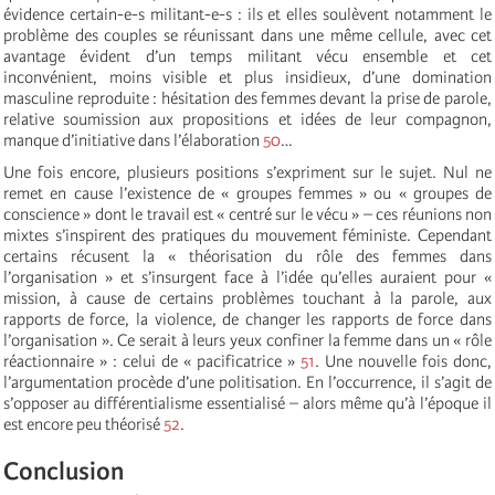
évidence certain-e-s militant-e-s : ils et elles soulèvent notamment le
problème des couples se réunissant dans une même cellule, avec cet
avantage évident d’un temps militant vécu ensemble et cet
inconvénient, moins visible et plus insidieux, d’une domination
masculine reproduite : hésitation des femmes devant la prise de parole,
relative soumission aux propositions et idées de leur compagnon,
manque d’initiative dans l’élaboration
50
…
Une fois encore, plusieurs positions s’expriment sur le sujet. Nul ne
remet en cause l’existence de « groupes femmes » ou « groupes de
conscience » dont le travail est « centré sur le vécu » – ces réunions non
mixtes s’inspirent des pratiques du mouvement féministe. Cependant
certains récusent la « théorisation du rôle des femmes dans
l’organisation » et s’insurgent face à l’idée qu’elles auraient pour «
mission, à cause de certains problèmes touchant à la parole, aux
rapports de force, la violence, de changer les rapports de force dans
l’organisation ». Ce serait à leurs yeux confiner la femme dans un « rôle
réactionnaire » : celui de « pacificatrice »
51
. Une nouvelle fois donc,
l’argumentation procède d’une politisation. En l’occurrence, il s’agit de
s’opposer au différentialisme essentialisé – alors même qu’à l’époque il
est encore peu théorisé
52
.
Conclusion