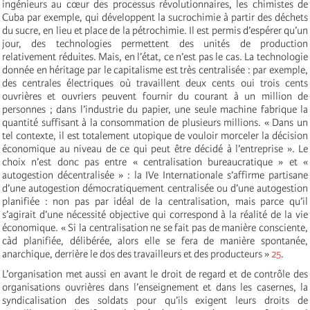
ingénieurs au cœur des processus révolutionnaires, les chimistes de
Cuba par exemple, qui développent la sucrochimie à partir des déchets
du sucre, en lieu et place de la pétrochimie. Il est permis d’espérer qu’un
jour, des technologies permettent des unités de production
relativement réduites. Mais, en l’état, ce n’est pas le cas. La technologie
donnée en héritage par le capitalisme est très centralisée : par exemple,
des centrales électriques où travaillent deux cents oui trois cents
ouvrières et ouvriers peuvent fournir du courant à un million de
personnes ; dans l’industrie du papier, une seule machine fabrique la
quantité suffisant à la consommation de plusieurs millions. « Dans un
tel contexte, il est totalement utopique de vouloir morceler la décision
économique au niveau de ce qui peut être décidé à l’entreprise ». Le
choix n’est donc pas entre « centralisation bureaucratique » et «
autogestion décentralisée » : la IVe Internationale s’affirme partisane
d’une autogestion démocratiquement centralisée ou d’une autogestion
planifiée : non pas par idéal de la centralisation, mais parce qu’il
s’agirait d’une nécessité objective qui correspond à la réalité de la vie
économique. « Si la centralisation ne se fait pas de manière consciente,
càd planifiée, délibérée, alors elle se fera de manière spontanée,
anarchique, derrière le dos des travailleurs et des producteurs »
25
.
L’organisation met aussi en avant le droit de regard et de contrôle des
organisations ouvrières dans l’enseignement et dans les casernes, la
syndicalisation des soldats pour qu’ils exigent leurs droits de