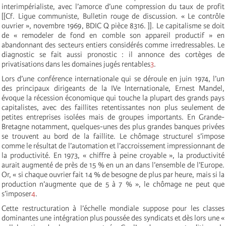
interimpérialiste, avec l’amorce d’une compression du taux de profit
[[Cf. Ligue communiste, Bulletin rouge de discussion. « Le contrôle
ouvrier », novembre 1969, BDIC Q pièce 8316. ]]. Le capitalisme se doit
de « remodeler de fond en comble son appareil productif » en
abandonnant des secteurs entiers considérés comme irredressables. Le
diagnostic se fait aussi pronostic : il annonce des cortèges de
privatisations dans les domaines jugés rentables
3
.
Lors d’une conférence internationale qui se déroule en juin 1974, l’un
des principaux dirigeants de la IVe Internationale, Ernest Mandel,
évoque la récession économique qui touche la plupart des grands pays
capitalistes, avec des faillites retentissantes non plus seulement de
petites entreprises isolées mais de groupes importants. En Grande-
Bretagne notamment, quelques-unes des plus grandes banques privées
se trouvent au bord de la faillite. Le chômage structurel s’impose
comme le résultat de l’automation et l’accroissement impressionnant de
la productivité. En 1973, « chiffre à peine croyable », la productivité
aurait augmenté de près de 15 % en un an dans l’ensemble de l’Europe.
Or, « si chaque ouvrier fait 14 % de besogne de plus par heure, mais si la
production n’augmente que de 5 à 7 % », le chômage ne peut que
s’imposer
4
.
Cette restructuration à l’échelle mondiale suppose pour les classes
dominantes une intégration plus poussée des syndicats et dès lors une «