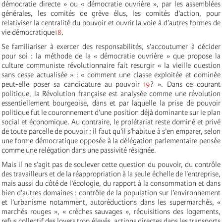
démocratie directe » ou « démocratie ouvrière », par les assemblées
générales, les comités de grève élus, les comités d’action, pour
relativiser la centralité du pouvoir et ouvrir la voie à d’autres formes de
vie démocratique
18
.
Se familiariser à exercer des responsabilités, s’accoutumer à décider
pour soi : la méthode de la « démocratie ouvrière » que propose la
culture communiste révolutionnaire fait resurgir « la vieille question
sans cesse actualisée » : « comment une classe exploitée et dominée
peut-elle poser sa candidature au pouvoir
19
? ». Dans ce courant
politique, la Révolution française est analysée comme une révolution
essentiellement bourgeoise, dans et par laquelle la prise de pouvoir
politique fut le couronnement d’une position déjà dominante sur le plan
social et économique. Au contraire, le prolétariat reste dominé et privé
de toute parcelle de pouvoir ; il faut qu’il s’habitue à s’en emparer, selon
une forme démocratique opposée à la délégation parlementaire pensée
comme une relégation dans une passivité résignée.
Mais il ne s’agit pas de soulever cette question du pouvoir, du contrôle
des travailleurs et de la réappropriation à la seule échelle de l’entreprise,
mais aussi du côté de l’écologie, du rapport à la consommation et dans
bien d’autres domaines : contrôle de la population sur l’environnement
et l’urbanisme notamment, autoréductions dans les supermarchés, «
marchés rouges », « crèches sauvages », réquisitions des logements,
refus collectif des loyers trop élevés, actions directes dans les transports