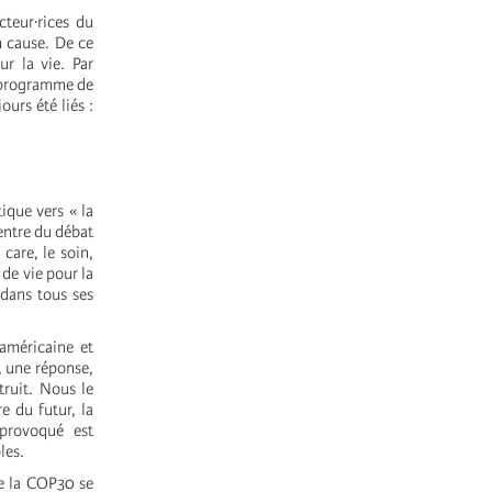
cteur·rices du
 cause. De ce
ur la vie. Par
n programme de
urs été liés :
ique vers « la
 centre du débat
 care, le soin,
 de vie pour la
e dans tous ses
-américaine et
, une réponse,
truit. Nous le
e du futur, la
provoqué est
les.
ue la COP30 se