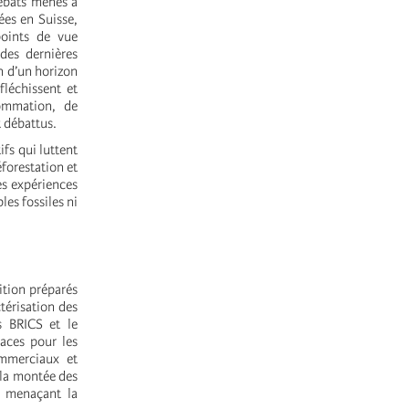
débats menés à
ées en Suisse,
points de vue
 des dernières
n d’un horizon
fléchissent et
sommation, de
t débattus.
ifs qui luttent
éforestation et
es expériences
les fossiles ni
ition préparés
térisation des
s BRICS et le
aces pour les
commerciaux et
 la montée des
, menaçant la