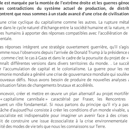
le est marquée par la montée de l’extrême droite et les guerres géno
es contradictions du système actuel de production, de distri
trent que nous sommes à un stade avancé d’une crise de civilisation
d’une crise cyclique du capitalisme comme les autres. La rupture méta
le dans le cycle naturel d’échange entre la société humaine et la nature, 
tres humains à apporter des réponses compatibles avec l’accélération de 
entale.
 réponses intègrent une stratégie ouvertement guerrière, qu’il s’agi
mme nous l’observons depuis l’arrivée de Donald Trump à la présidence 
 comme c’est le cas à Gaza et dans le cadre de la poursuite du projet de
nnaît différentes versions dans divers territoires du monde. . Le succ
r l’accumulation de capital et le colonialisme. La guerre pour les re
émonie mondiale a généré une crise de gouvernance mondiale qui soulèv
nouveaux défis. Nous avons besoin de produire de nouvelles analyses 
situation faites de changements brutaux et accélérés.
oncevoir, créer et mettre en œuvre un plan alternatif au projet mortifè
capitalisme cannibale » caractérisé par Fraser, les Rencontres é
ouent un rôle fondamental. Si nous partons du principe qu’il n’y a pas
 tâche d’aujourd’hui consiste à créer les conditions d’un monde vivable
socialiste est indispensable pour imaginer un avenir face à des crise
agit de construire une issue écosocialiste à la crise environnemental
té des modes de vie tels que nous les connaissons sur Terre.