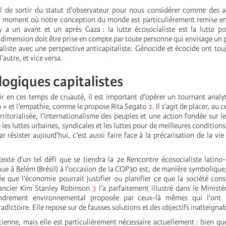
l de sortir du statut d’observateur pour nous considérer comme des a
 moment où notre conception du monde est particulièrement remise en
y a un avant et un après Gaza : la lutte écosocialiste est la lutte po
 dimension doit être prise en compte par toute personne qui envisage u
aliste avec une perspective anticapitaliste. Génocide et écocide ont toujo
l’autre, et vice versa.
logiques capitalistes
ir en ces temps de cruauté, il est important d’opérer un tournant analyt
n » et l’empathie, comme le propose Rita Segato
2
. Il s’agit de placer, au
erritorialisée, l’internationalisme des peuples et une action fondée sur le
 les luttes urbaines, syndicales et les luttes pour de meilleures conditions
ar résister aujourd’hui, c’est aussi faire face à la précarisation de la vi
texte d’un tel défi que se tiendra la 2e Rencontre écosocialiste latino
nue à Belém (Brésil) à l’occasion de la COP30 est, de manière symbolique
dée que l’économie pourrait justifier ou planifier ce que la société cons
mancier Kim Stanley Robinson
3
l’a parfaitement illustré dans le Ministèr
fondrement environnemental proposée par ceux-là mêmes qui l’ont 
adictoire. Elle repose sur de fausses solutions et des objectifs inatteignab
ncienne, mais elle est particulièrement nécessaire actuellement : bien q