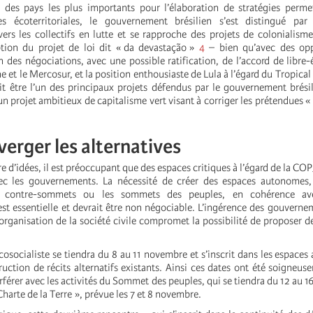
 des pays les plus importants pour l’élaboration de stratégies perme
es écoterritoriales, le gouvernement brésilien s’est distingué p
rs les collectifs en lutte et se rapproche des projets de colonialisme
ption du projet de loi dit « da devastação »
4
– bien qu’avec des op
n des négociations, avec une possible ratification, de l’accord de libre
 et le Mercosur, et la position enthousiaste de Lula à l’égard du Tropical
ait être l’un des principaux projets défendus par le gouvernement brésil
n projet ambitieux de capitalisme vert visant à corriger les prétendues « 
verger les alternatives
 d’idées, il est préoccupant que des espaces critiques à l’égard de la CO
vec les gouvernements. La nécessité de créer des espaces autonomes
s contre-sommets ou les sommets des peuples, en cohérence ave
est essentielle et devrait être non négociable. L’ingérence des gouverne
rganisation de la société civile compromet la possibilité de proposer de
cosocialiste se tiendra du 8 au 11 novembre et s’inscrit dans les espace
uction de récits alternatifs existants. Ainsi ces dates ont été soigneus
erférer avec les activités du Sommet des peuples, qui se tiendra du 12 au 
 Charte de la Terre », prévue les 7 et 8 novembre.