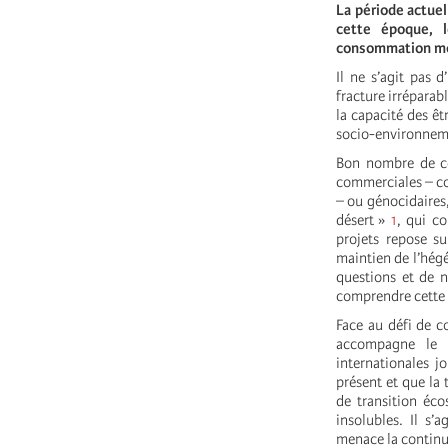
La période actuel
cette époque, l
consommation mon
I
l ne s’agit pas 
fracture irréparab
la capacité des ê
socio-environnem
Bon nombre de ces
commerciales – co
– ou génocidaires,
désert »
1
, qui co
projets repose su
maintien de l’hég
questions et de 
comprendre cette 
Face au défi de c
accompagne le « 
internationales j
présent et que la
de transition éco
insolubles. Il s’
menace la continui