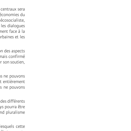
 centraux sera
s économies du
écosocialiste,
 les dialogues
ment face à la
rbaines et les
on des aspects
rmais confirmé
r son soutien,
ous ne pouvons
t entièrement
ous ne pouvons
des différents
ays pourra être
and pluralisme
lesquels cette