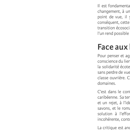
Il est fondamenta
changement, à un
point de vue, il 
conséquent, cette
transition écosoci
l’un rend possible 
Face aux 
Pour penser et ag
conscience du lie
la solidarité écot
sans perdre de vue
classe ouvrière. C
domaines.
C’est dans le con
caribéenne. Sa te
et un rejet, à l’i
savons, et le ro
solution à l’ef
incohérente, contr
La critique est a