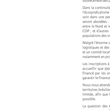
souveraineté des 
Dans la continuit
l’écosyndicalisme
soin dans une pers
seront abordées : 
entre le Nord et 
COP ; et d’autres 
populations des vi
Malgré l’énorme d
logistiques et des
et un comité local
notamment en prop
Les inscriptions 
accueillir que 35
financé par les o
garantir le finance
Nous nous attendon
territoires brésil
limitée, afin que
possible.
La question des t