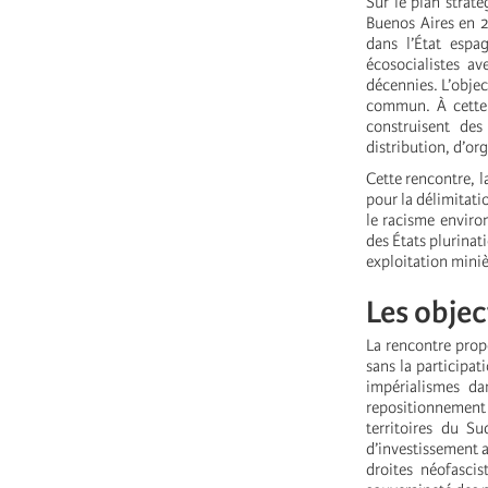
Sur le plan strat
Buenos Aires en 2
dans l’État espa
écosocialistes av
décennies. L’objec
commun. À cette f
construisent de
distribution, d’or
Cette rencontre, l
pour la délimitatio
le racisme enviro
des États plurinat
exploitation miniè
Les objec
La rencontre prop
sans la participat
impérialismes da
repositionnement
territoires du Su
d’investissement 
droites néofascis