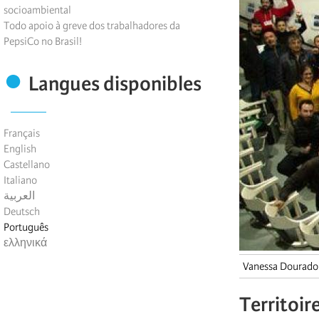
socioambiental
Todo apoio à greve dos trabalhadores da
PepsiCo no Brasil!
Langues disponibles
Français
English
Castellano
Italiano
العربية
Deutsch
Português
ελληνικά
Vanessa Dourado
Territoir