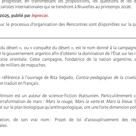
 progresser, en transmettant les propositions, les questions et les 
alistes internationales qui se tiendront à Bruxelles au printemps 2026.
2025, publié par
Inprecor
.
sur le processus d’organisation des Rencontres sont disponibles sur la 
du désert », ou « conquête du désert », est le nom donné à la campagn
r le gouvernement argentin afin d’obtenir la domination de l’État sur les 
onie orientale. Cette campagne, fondatrice de la nation argentine, s’
 de milliers de mapuches.
ici référence à l’ouvrage de Rita Segado,
Contra-pedagogias de la crueld
n traduit en français.
binson est un auteur de science-fiction étatsunien. Particulièrement 
 terraformation de mars :
Mars la rouge
,
Mars la verte
et
Mars la bleue
. 
 sur le plan biologique qu’anthropologique, ont une forte dimension pol
ation, de son vrai nom : Projet de loi d’assouplissement des ré
les.