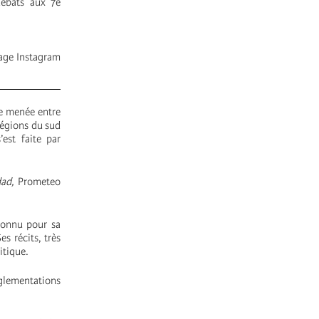
débats aux 7e
page Instagram
e menée entre
régions du sud
est faite par
ad,
Prometeo
connu pour sa
Ses récits, très
itique.
glementations