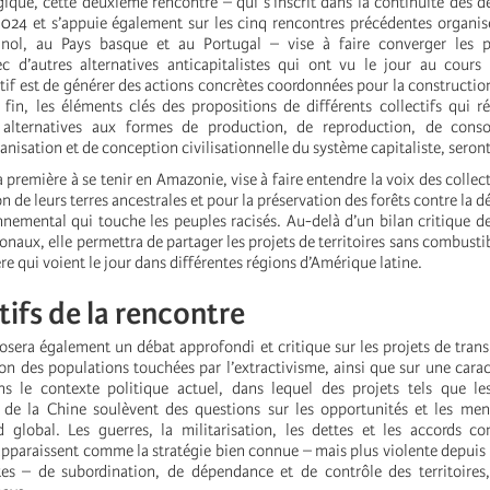
égique, cette deuxième rencontre – qui s’inscrit dans la continuité des 
024 et s’appuie également sur les cinq rencontres précédentes organis
gnol, au Pays basque et au Portugal – vise à faire converger les 
ec d’autres alternatives anticapitalistes qui ont vu le jour au cours
tif est de générer des actions concrètes coordonnées pour la constructio
in, les éléments clés des propositions de différents collectifs qui ré
s alternatives aux formes de production, de reproduction, de con
ganisation et de conception civilisationnelle du système capitaliste, seron
a première à se tenir en Amazonie, vise à faire entendre la voix des collect
n de leurs terres ancestrales et pour la préservation des forêts contre la d
nnemental qui touche les peuples racisés. Au-delà d’un bilan critique d
ionaux, elle permettra de partager les projets de territoires sans combustib
re qui voient le jour dans différentes régions d’Amérique latine.
tifs de la rencontre
osera également un débat approfondi et critique sur les projets de trans
ion des populations touchées par l’extractivisme, ainsi que sur une carac
ns le contexte politique actuel, dans lequel des projets tels que le
 de la Chine soulèvent des questions sur les opportunités et les men
d global. Les guerres, la militarisation, les dettes et les accords 
apparaissent comme la stratégie bien connue – mais plus violente depuis
tes – de subordination, de dépendance et de contrôle des territoires