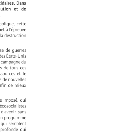
cidaires. Dans
bution et de
.
bolique, cette
met à l’épreuve
la destruction
sse de guerres
des États-Unis
 « campagne du
ès de tous ces
ssources et le
e de nouvelles
afin de mieux
re imposé, qui
cosocialistes
 d’avenir sans
, un programme
s qui semblent
e profonde qui