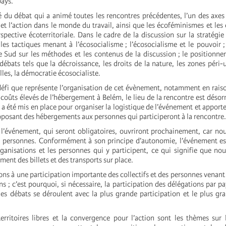
pays.
é du débat qui a animé toutes les rencontres précédentes, l’un des axes
 et l’action dans le monde du travail, ainsi que les écoféminismes et le
pective écoterritoriale. Dans le cadre de la discussion sur la stratégie 
les tactiques menant à l’écosocialisme ; l’écosocialisme et le pouvoir ;
le Sud sur les méthodes et les contenus de la discussion ; le positionne
débats tels que la décroissance, les droits de la nature, les zones péri-u
lles, la démocratie écosocialiste.
éfi que représente l’organisation de cet évènement, notamment en rais
 coûts élevés de l’hébergement à Belém, le lieu de la rencontre est déso
 a été mis en place pour organiser la logistique de l’événement et apporte
osant des hébergements aux personnes qui participeront à la rencontre.
à l’événement, qui seront obligatoires, ouvriront prochainement, car n
0 personnes. Conformément à son principe d’autonomie, l’événement es
rganisations et les personnes qui y participent, ce qui signifie que n
ment des billets et des transports sur place.
s à une participation importante des collectifs et des personnes venant 
iens ; c’est pourquoi, si nécessaire, la participation des délégations par p
 les débats se déroulent avec la plus grande participation et le plus gr
erritoires libres et la convergence pour l’action sont les thèmes sur 