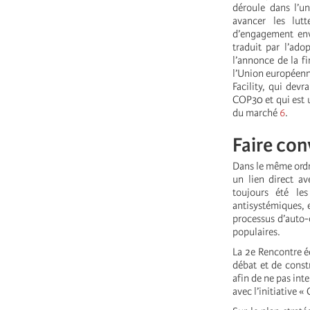
déroule dans l’un
avancer les lutt
d’engagement enve
traduit par l’ado
l’annonce de la fi
l’Union européenne
Facility, qui devr
COP30 et qui est u
du marché
6
.
Faire con
Dans le même ordre
un lien direct a
toujours été le
antisystémiques, 
processus d’auto-o
populaires.
La 2e Rencontre é
débat et de constr
afin de ne pas int
avec l’initiative «