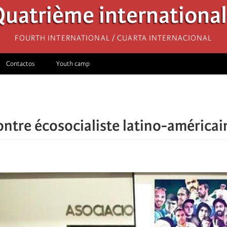
uatrième internationa
Fourth International / Cuarta Internacional
Contactos
Youth camp
ontre écosocialiste latino-américai