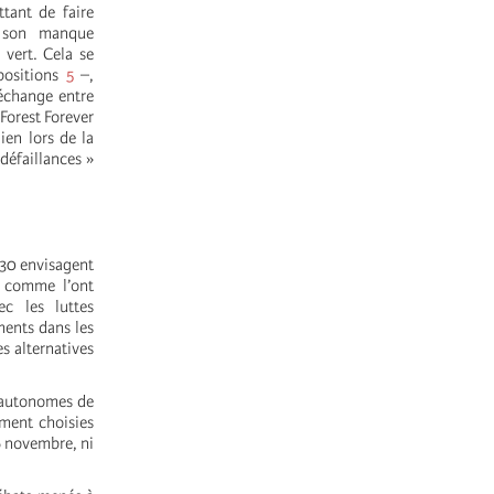
ttant de faire
ar son manque
 vert. Cela se
positions
5
–,
-échange entre
 Forest Forever
ien lors de la
défaillances »
P30 envisagent
, comme l’ont
c les luttes
ments dans les
s alternatives
s autonomes de
ement choisies
16 novembre, ni