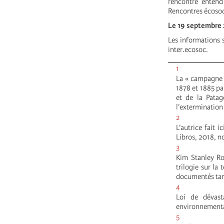
rencontre entend
Rencontres écosoci
Le 19 septembre 
Les informations 
inter.ecosoc.
1
La « campagne 
1878 et 1885 pa
et de la Patag
l’extermination
2
L’autrice fait 
Libros, 2018, no
3
Kim Stanley Ro
trilogie sur la
documentés tant
4
Loi de dévast
environnementa
5