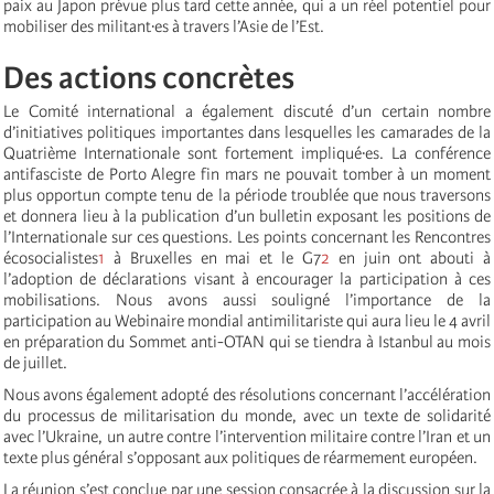
paix au Japon prévue plus tard cette année, qui a un réel potentiel pour
mobiliser des militant·es à travers l’Asie de l’Est.
Des actions concrètes
Le Comité international a également discuté d’un certain nombre
d’initiatives politiques importantes dans lesquelles les camarades de la
Quatrième Internationale sont fortement impliqué·es. La conférence
antifasciste de Porto Alegre fin mars ne pouvait tomber à un moment
plus opportun compte tenu de la période troublée que nous traversons
et donnera lieu à la publication d’un bulletin exposant les positions de
l’Internationale sur ces questions. Les points concernant les Rencontres
écosocialistes
1
à Bruxelles en mai et le G7
2
en juin ont abouti à
l’adoption de déclarations visant à encourager la participation à ces
mobilisations. Nous avons aussi souligné l’importance de la
participation au Webinaire mondial antimilitariste qui aura lieu le 4 avril
en préparation du Sommet anti-OTAN qui se tiendra à Istanbul au mois
de juillet.
Nous avons également adopté des résolutions concernant l’accélération
du processus de militarisation du monde, avec un texte de solidarité
avec l’Ukraine, un autre contre l’intervention militaire contre l’Iran et un
texte plus général s’opposant aux politiques de réarmement européen.
La réunion s’est conclue par une session consacrée à la discussion sur la