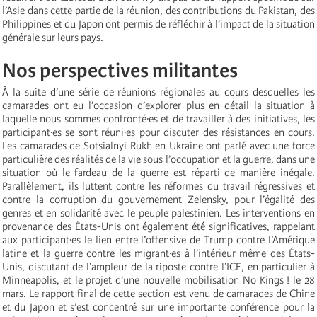
l’Asie dans cette partie de la réunion, des contributions du Pakistan, des
Philippines et du Japon ont permis de réfléchir à l’impact de la situation
générale sur leurs pays.
Nos perspectives militantes
À la suite d’une série de réunions régionales au cours desquelles les
camarades ont eu l’occasion d’explorer plus en détail la situation à
laquelle nous sommes confronté·es et de travailler à des initiatives, les
participant·es se sont réuni·es pour discuter des résistances en cours.
Les camarades de Sotsialnyi Rukh en Ukraine ont parlé avec une force
particulière des réalités de la vie sous l’occupation et la guerre, dans une
situation où le fardeau de la guerre est réparti de manière inégale.
Parallèlement, ils luttent contre les réformes du travail régressives et
contre la corruption du gouvernement Zelensky, pour l’égalité des
genres et en solidarité avec le peuple palestinien. Les interventions en
provenance des États-Unis ont également été significatives, rappelant
aux participant·es le lien entre l’offensive de Trump contre l’Amérique
latine et la guerre contre les migrant·es à l’intérieur même des États-
Unis, discutant de l’ampleur de la riposte contre l’ICE, en particulier à
Minneapolis, et le projet d’une nouvelle mobilisation No Kings ! le 28
mars. Le rapport final de cette section est venu de camarades de Chine
et du Japon et s’est concentré sur une importante conférence pour la