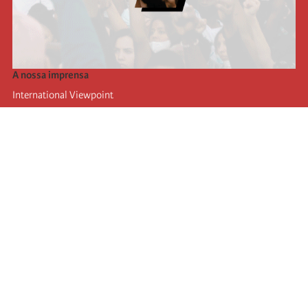
A nossa imprensa
International Viewpoint
Punto de vista internacional
Inprecor
Facebook
Twitter
A Internacional
Último Congresso da Internacional
Declarações do Comité Executivo
Instituto de Formação (IIRE)
Jovens
Autores
Videos