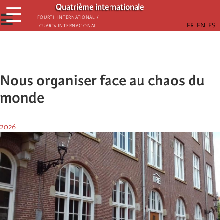
Passar
Quatrième internationale
☰
para
☰
Fourth International /
Cuarta Internacional
o
conteúdo
principal
Nous organiser face au chaos du
monde
2026