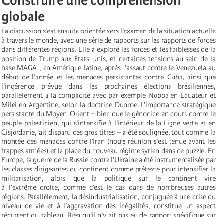
Construire une compréhension
globale
La discussion s’est ensuite orientée vers l’examen de la situation actuelle
à travers le monde, avec une série de rapports sur les rapports de forces
dans différentes régions. Elle a exploré les forces et les faiblesses de la
position de Trump aux États-Unis, et certaines tensions au sein de la
base MAGA ; en Amérique latine, après l’assaut contre le Venezuela au
début de l’année et les menaces persistantes contre Cuba, ainsi que
l’ingérence prévue dans les prochaines élections brésiliennes,
parallèlement à la complicité avec par exemple Noboa en Équateur et
Milei en Argentine, selon la doctrine Dunroe. L’importance stratégique
persistante du Moyen-Orient – bien que le génocide en cours contre le
peuple palestinien, qui s’intensifie à l’intérieur de la Ligne verte et en
Cisjordanie, ait disparu des gros titres – a été soulignée, tout comme la
montée des menaces contre l’Iran (notre réunion s’est tenue avant les
frappes armées) et la place du nouveau régime syrien dans ce puzzle. En
Europe, la guerre de la Russie contre l’Ukraine a été instrumentalisée par
les classes dirigeantes du continent comme prétexte pour intensifier la
militarisation, alors que la politique sur le continent vire
à l’extrême droite, comme c’est le cas dans de nombreuses autres
régions. Parallèlement, la désindustrialisation, conjuguée à une crise du
niveau de vie et à l’aggravation des inégalités, constitue un aspect
récurrent du tableau. Bien qu’il n’y ait pas eu de rapport spécifique sur