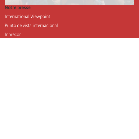
Notre presse
International Viewpoint
Punto de vista internacional
Inprecor
Facebook
Twitter
Mastodon
Telegram
L’Internationale
Dernier congrès de l’Internationale
Déclarations du bureau exécutif
Institut de formation (IIRE)
Jeunes
Auteurs
Vidéos
Flux RSS