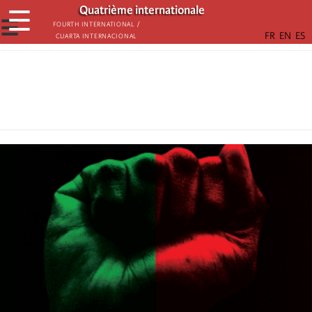
Passar
Quatrième internationale
☰
para
☰
Fourth International /
Cuarta Internacional
o
conteúdo
principal