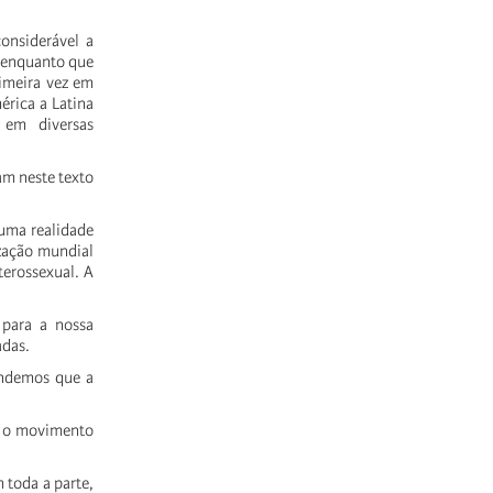
onsiderável a
, enquanto que
rimeira vez em
érica a Latina
 em diversas
am neste texto
 uma realidade
zação mundial
terossexual. A
 para a nossa
adas.
endemos que a
e o movimento
 toda a parte,