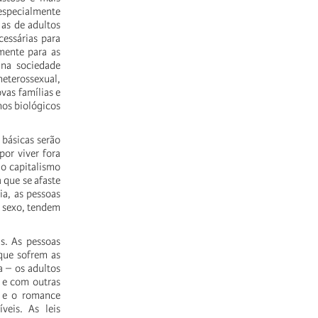
especialmente
as de adultos
cessárias para
lmente para as
 na sociedade
heterossexual,
vas famílias e
hos biológicos
 básicas serão
por viver fora
 o capitalismo
 que se afaste
ia, as pessoas
o sexo, tendem
as. As pessoas
 que sofrem as
a – os adultos
 e com outras
o e o romance
veis. As leis