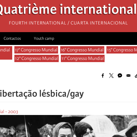
uatrième internationa
Fourth International / Cuarta Internacional
Contactos
Youth camp
ndial
17° Congresso Mundial
16° Congresso Mundial
15° Congresso 
12° Congresso Mundial
11° Congresso Mundial
on
libertação lésbica/gay
al - 2003