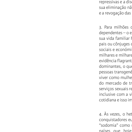
repressivas e a d
sua eliminação nã
e a revogação das 
3. Para milhões
dependentes – o e
sua vida familiar
pais ou cônjuges 
sociais e económi
milhares e milhar
evidência flagran
dominantes, o que
pessoas transgene
viver como mulhe
do mercado de tr
serviços sexuais 
inclusive com a v
cotidiana e isso im
4. Às vezes, o he
conquistadores eu
“sodomia” como u
países que hoj