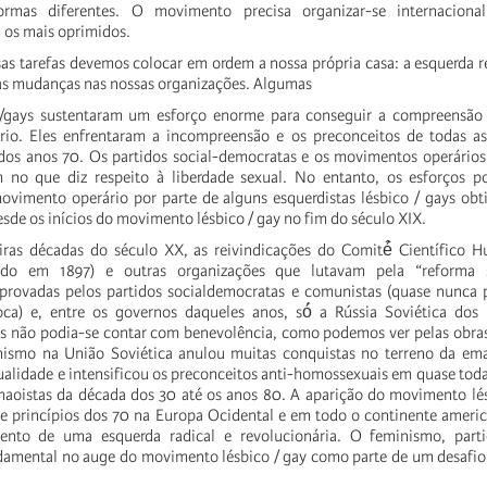
rmas diferentes. O movimento precisa organizar-se internacion
 os mais oprimidos.
ssas tarefas devemos colocar em ordem a nossa própria casa: a esquerda r
sas mudanças nas nossas organizações. Algumas
o/gays sustentaram um esforço enorme para conseguir a compreensão
io. Eles enfrentaram a incompreensão e os preconceitos de todas as
 dos anos 70. Os partidos social-democratas e os movimentos operário
no que diz respeito à liberdade sexual. No entanto, os esforços po
vimento operário por parte de alguns esquerdistas lésbico / gays obt
sde os inícios do movimento lésbico / gay no fim do século XIX.
iras décadas do século XX, as reivindicações do Comité̂ Científico H
do em 1897) e outras organizações que lutavam pela “reforma 
provadas pelos partidos socialdemocratas e comunistas (quase nunca p
ca) e, entre os governos daqueles anos, só́ a Rússia Soviética dos 
les não podia-se contar com benevolência, como podemos ver pelas obras
linismo na União Soviética anulou muitas conquistas no terreno da em
ualidade e intensificou os preconceitos anti-homossexuais em quase toda
́-maoistas da década dos 30 até os anos 80. A aparição do movimento lé
 e princípios dos 70 na Europa Ocidental e em todo o continente ameri
ento de uma esquerda radical e revolucionária. O feminismo, part
undamental no auge do movimento lésbico / gay como parte de um desafio