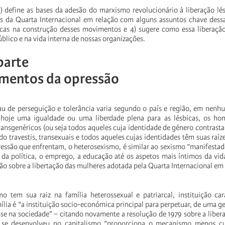
 define as bases da adesão do marxismo revolucionário à liberação lés
s da Quarta Internacional em relação com alguns assuntos chave dessa
ticas na construção desses movimentos e 4) sugere como essa liberaçã
 público e na vida interna de nossas organizações.
parte
mentos da opressão
au de perseguição e tolerância varia segundo o país e região, em nen
te hoje uma igualdade ou uma liberdade plena para as lésbicas, os ho
ransgenéricos (ou seja todos aqueles cuja identidade de género contrast
do travestis, transexuais e todos aqueles cujas identidades têm suas raíz
ressão que enfrentam, o heterosexismo, é similar ao sexismo “manifesta
r da política, o emprego, a educação até os aspetos mais íntimos da vid
ão sobre a libertação das mulheres adotada pela Quarta Internacional em
o tem sua raiz na família heterossexual e patriarcal, instituição car
ília é “a instituição socio-económica principal para perpetuar, de uma ge
asse na sociedade” – citando novamente a resolução de 1979 sobre a liber
se desenvolveu no capitalismo “proporciona o mecanismo menos cu