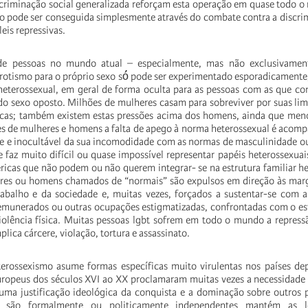
iscriminação social generalizada reforçam esta operação em quase todo 
o pode ser conseguida simplesmente através do combate contra a discri
leis repressivas.
 de pessoas no mundo atual – especialmente, mas não exclusivamen
rotismo para o próprio sexo só́ pode ser experimentado esporadicamente
 heterossexual, em geral de forma oculta para as pessoas com as que c
do sexo oposto. Milhões de mulheres casam para sobreviver por suas li
cas; também existem estas pressões acima dos homens, ainda que menos
es de mulheres e homens a falta de apego à norma heterossexual é aco
te e inocultável da sua incomodidade com as normas de masculinidade o
 faz muito difícil ou quase impossível representar papéis heterossexuai
́ricas que não podem ou não querem integrar- se na estrutura familiar he
res ou homens chamados de “normais” são expulsos em direção às mar
abalho e da sociedade e, muitas vezes, forçados a sustentar-se com a
remunerados ou outras ocupações estigmatizadas, confrontadas com o es
iolência física. Muitas pessoas lgbt sofrem em todo o mundo a repres
plica cárcere, violação, tortura e assassinato.
terossexismo asume formas específicas muito virulentas nos países de
ropeus dos séculos XVI ao XX proclamaram muitas vezes a necessidade 
ma justificação ideológica da conquista e a dominação sobre outros 
e são formalmente ou politicamente independentes mantém as l