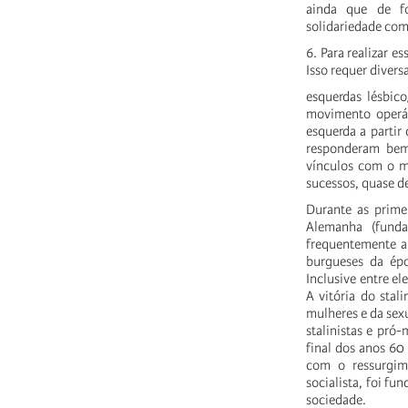
ainda que de fo
solidariedade com
6. Para realizar e
Isso requer diver
esquerdas lésbic
movimento operár
esquerda a partir
responderam bem 
vínculos com o mo
sucessos, quase de
Durante as prime
Alemanha (funda
frequentemente a
burgueses da épo
Inclusive entre e
A vitória do sta
mulheres e da sex
stalinistas e pro
final dos anos 60
com o ressurgim
socialista, foi f
sociedade.