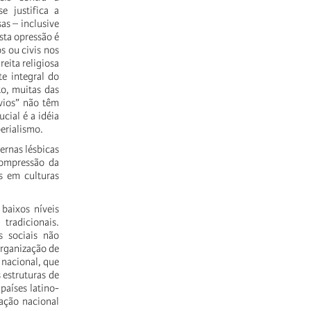
e justifica a
as – inclusive
ta opressão é
os ou civis nos
eita religiosa
e integral do
to, muitas das
svios” não têm
al é a idéia
erialismo.
ernas lésbicas
compressão da
s em culturas
 baixos níveis
tradicionais.
s sociais não
organização de
 nacional, que
 estruturas de
países latino-
ração nacional