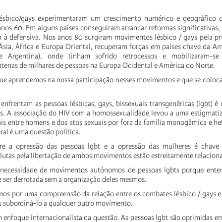
sbico/gays experimentaram um crescimento numérico e geográfico c
 anos 60. Em alguns países conseguiram arrancar reformas significativas
 à defensiva. Nos anos 80 surgiram movimentos lésbico / gays pela p
Ásia, África e Europa Oriental, recuperam forças em países chave da Am
 e Argentina), onde tinham sofrido retrocessos e mobilizaram-se
tenas de milhares de pessoas na Europa Ocidental e América do Norte.
que aprendemos na nossa participação nesses movimentos e que se coloc
enfrentam as pessoas lésbicas, gays, bissexuais transgenêricas (lgbt) é
es. A associação do HIV com a homossexualidade levou a uma estigmati
ais entre homens e dos atos sexuais por fora da família monogâmica e he
al é uma questão política.
re a opressão das pessoas lgbt e a opressão das mulheres é chave
lutas pela libertação de ambos movimentos estão estreitamente relacion
 necessidade de movimentos autónomos de pessoas lgbts porque ent
 ser derrotada sem a organização deles mesmos.
mos por uma compreensão da relação entre os combates lésbico / gays 
s subordiná-lo a qualquer outro movimento.
 enfoque internacionalista da questão. As pessoas lgbt são oprimidas em