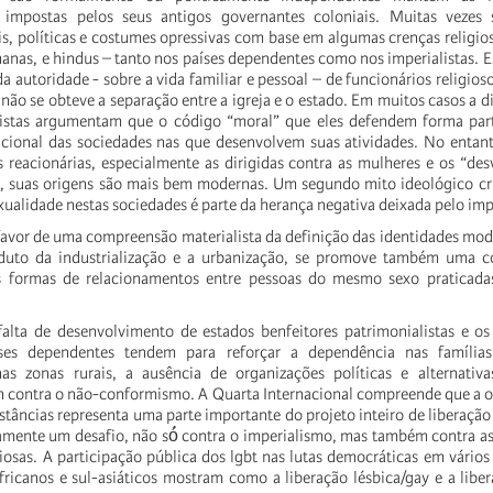
impostas pelos seus antigos governantes coloniais. Muitas vezes s
s, políticas e costumes opressivas com base em algumas crenças religios
anas, e hindus – tanto nos países dependentes como nos imperialistas. Es
da autoridade - sobre a vida familiar e pessoal – de funcionários religios
não se obteve a separação entre a igreja e o estado. Em muitos casos a dir
istas argumentam que o código “moral” que eles defendem forma part
dicional das sociedades nas que desenvolvem suas atividades. No entan
s reacionárias, especialmente as dirigidas contra as mulheres e os “de
is, suas origens são mais bem modernas. Um segundo mito ideológico cruci
ualidade nestas sociedades é parte da herança negativa deixada pelo imp
vor de uma compreensão materialista da definição das identidades mod
duto da industrialização e a urbanização, se promove também uma 
as formas de relacionamentos entre pessoas do mesmo sexo praticada
alta de desenvolvimento de estados benfeitores patrimonialistas e os
íses dependentes tendem para reforçar a dependência nas famílias 
nas zonas rurais, a ausência de organizações políticas e alternativa
m contra o não-conformismo. A Quarta Internacional compreende que a 
stâncias representa uma parte importante do projeto inteiro de liberação
iamente um desafio, não só́ contra o imperialismo, mas também contra as
giosas. A participação pública dos lgbt nas lutas democráticas em vários 
fricanos e sul-asiáticos mostram como a liberação lésbica/gay e a libe