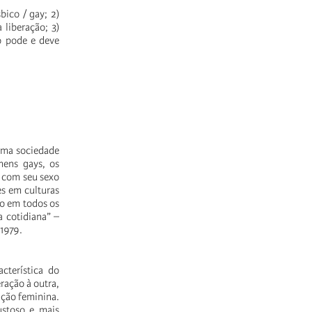
bico / gay; 2)
 liberação; 3)
o pode e deve
huma sociedade
mens gays, os
a com seu sexo
es em culturas
do em todos os
a cotidiana” –
 1979.
acterística do
ração à outra,
ação feminina.
stoso e mais