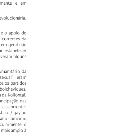
almente e em
evolucionária.
 e o apoio do
 correntes da
s em geral não
r estabelecer
iveram alguns
umanitário da
sexual” eram
elos partidos
bolcheviques.
 da Kollontai.
ancipação das
s as correntes
sbico / gay ao
cano coincidiu
icularmente o
 mais amplo à