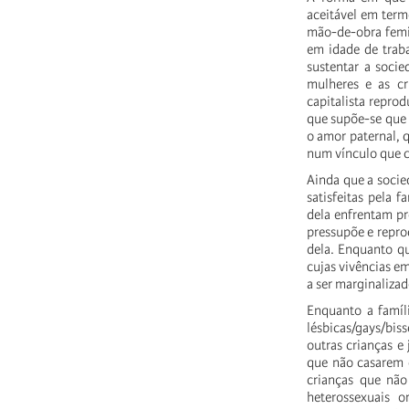
aceitável em ter
mão-de-obra femi
em idade de traba
sustentar a socie
mulheres e as cr
capitalista repro
que supõe-se que 
o amor paternal, 
num vínculo que c
Ainda que a socie
satisfeitas pela 
dela enfrentam pr
pressupõe e repro
dela. Enquanto qu
cujas vivências e
a ser marginalizad
Enquanto a famíli
lésbicas/gays/bis
outras crianças e
que não casarem e
crianças que não
heterossexuais o