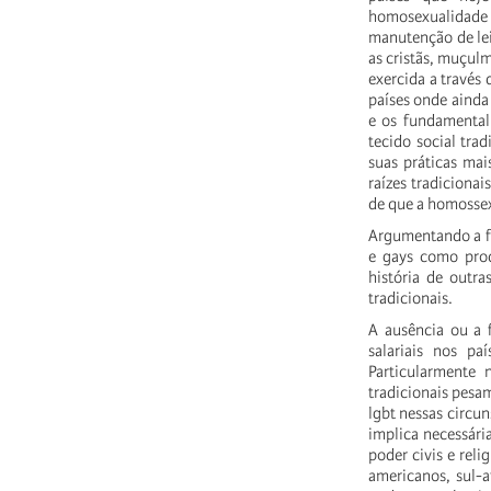
homosexualidade 
manutenção de lei
as cristãs, muçulm
exercida a través 
países onde ainda 
e os fundamental
tecido social tra
suas práticas mai
raízes tradiciona
de que a homossex
Argumentando a fa
e gays como pro
história de outr
tradicionais.
A ausência ou a f
salariais nos pa
Particularmente 
tradicionais pesa
lgbt nessas circun
implica necessár
poder civis e reli
americanos, sul-a