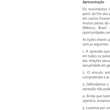
Apresentação
Os movimentos lé
partir do fim dos
em outros ficaram
muitos países da 
(México, Brasil
oportunidades cen
As lições chaves 
som as seguintes:
1. A opressão que 
em todos os país
das relações sexu
sexualidade em ger
2. O vínculo ent
compreensão e as 
3. Defendemos a
opressão não pode
4. Ainda que lute
operário, evitamo
5. Lutamos por um