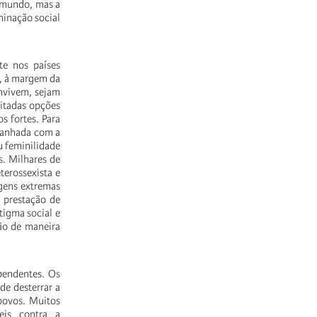
o mundo, mas a
minação social
te nos países
, à margem da
onvivem, sejam
mitadas opções
 fortes. Para
mpanhada com a
u feminilidade
s. Milhares de
terossexista e
gens extremas
 prestação de
tigma social e
são de maneira
pendentes. Os
de desterrar a
povos. Muitos
eis contra a