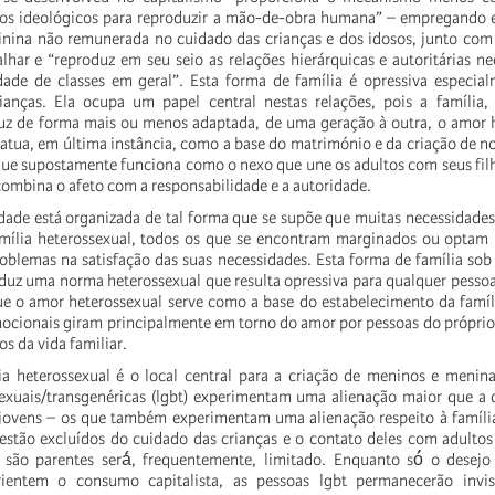
mos ideológicos para reproduzir a mão-de-obra humana” – empregando 
nina não remunerada no cuidado das crianças e dos idosos, junto com 
lhar e “reproduz em seu seio as relações hierárquicas e autoritárias ne
dade de classes em geral”. Esta forma de família é opressiva especia
ianças. Ela ocupa um papel central nestas relações, pois a família,
duz de forma mais ou menos adaptada, de uma geração à outra, o amor 
atua, em última instância, como a base do matrimónio e da criação de no
que supostamente funciona como o nexo que une os adultos com seus fil
ombina o afeto com a responsabilidade e a autoridade.
dade está organizada de tal forma que se supõe que muitas necessidades
família heterossexual, todos os que se encontram marginados ou optam 
oblemas na satisfação das suas necessidades. Esta forma de família sob
duz uma norma heterossexual que resulta opressiva para qualquer pessoa
e o amor heterossexual serve como a base do estabelecimento da famíl
mocionais giram principalmente em torno do amor por pessoas do própri
os da vida familiar.
a heterossexual é o local central para a criação de meninos e menin
sexuais/transgenéricas (lgbt) experimentam uma alienação maior que a
 jovens – os que também experimentam uma alienação respeito à famíli
stão excluídos do cuidado das crianças e o contato deles com adultos
 são parentes será́, frequentemente, limitado. Enquanto só́ o desej
rientem o consumo capitalista, as pessoas lgbt permanecerão invisí