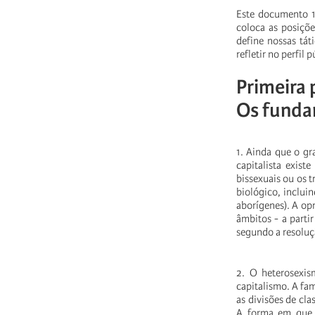
Este documento 1)
coloca as posiçõe
define nossas tá
refletir no perfil
Primeira 
Os funda
1. Ainda que o gr
capitalista exis
bissexuais ou os t
biológico, incluin
aborígenes). A op
âmbitos - a parti
segundo a resoluç
2. O heterosexism
capitalismo. A fam
as divisões de cl
A forma em que 