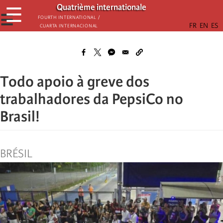
Passar
Quatrième internationale
☰
para
☰
Fourth International /
Cuarta Internacional
o
conteúdo
principal
Todo apoio à greve dos
trabalhadores da PepsiCo no
Brasil!
BRÉSIL