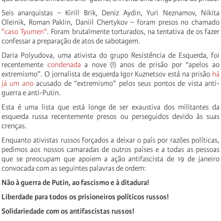
Seis anarquistas – Kirill Brik, Deniz Aydin, Yuri Neznamov, Nikita
Oleinik, Roman Paklin, Daniil Chertykov – foram presos no chamado
"caso Tyumen"
. Foram brutalmente torturados, na tentativa de os fazer
confessar a preparação de atos de sabotagem.
Daria Polyudova, uma ativista do grupo Resistência de Esquerda, foi
recentemente
condenada
a nove (!) anos de prisão por “apelos ao
extremismo”. O jornalista de esquerda Igor Kuznetsov está na prisão
há
já um ano
acusado de “extremismo” pelos seus pontos de vista anti-
guerra e anti-Putin.
Esta é uma lista que está longe de ser exaustiva dos militantes da
esquerda russa recentemente presos ou perseguidos devido às suas
crenças.
Enquanto ativistas russos forçados a deixar o país por razões políticas,
pedimos aos nossos camaradas de outros países e a todas as pessoas
que se preocupam que apoiem a ação antifascista de 19 de janeiro
convocada com as seguintes palavras de ordem:
Não à guerra de Putin, ao fascismo e à ditadura!
Liberdade para todos os prisioneiros políticos russos!
Solidariedade com os antifascistas russos!