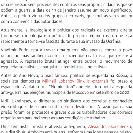
uma repressão sem precedentes contra os seus próprios cidadãos que se
opõem à guerra, a data de 19 de janeiro assume um novo significado.
Antes, o perigo vinha dos grupos neo-nazis, que muitas vezes agiam
com a conivência das autoridades.
Atualmente, a ideologia e a prática dos radicais de extrema-direita
tornou-se a ideologia e a prática do próprio regime russo, que está
rapidamente a tornar-se fascista durante a sua invasão da Ucrânia.
Vladimir Putin está a travar uma guerra não apenas contra o povo
ucraniano mas também contra a sociedade civil russa que resiste à
agressão. A repressão brutal atinge, entre outros, o movimento de
esquerda: socialistas, anarquistas, feministas, sindicalistas.
Antes do Ano Novo, o mais famoso político de esquerda na Rússia, o
socialista democrata
Mikhail Lobanov
(link is external)
foi preso e
espancado. A plataforma “Nomination” que ele criou uniu a esquerda
anti-guerra nas eleições municipais de Moscovo em setembro de 2022.
Kirill Ukraintsev, o dirigente do sindicato dos correios e conhecido
vídeo-blogger de esquerda está
detido
desde abril. A razão para a sua
prisão foram os protestos e greves que os trabalhadores dos correios
organizaram para melhorar as suas condições de trabalho.
Uma feminista, artista e ativista anti-guerra,
Alexandra Skochilenko
,
que distribuiu símbolos anti-guerra, enfrenta uma longa pena de prisão.