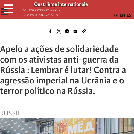
Passar
Quatrième internationale
☰
para
☰
Fourth International /
Cuarta Internacional
o
conteúdo
principal
Apelo a ações de solidariedade
com os ativistas anti-guerra da
Rússia : Lembrar é lutar! Contra a
agressão imperial na Ucrânia e o
terror político na Rússia.
RUSSIE