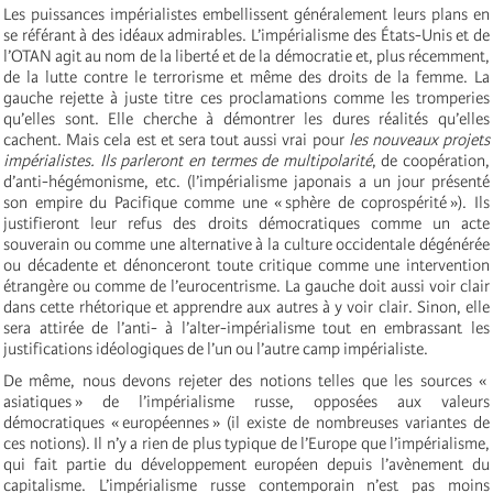
Les puissances impérialistes embellissent généralement leurs plans en
se référant à des idéaux admirables. L’impérialisme des États-Unis et de
l’OTAN agit au nom de la liberté et de la démocratie et, plus récemment,
de la lutte contre le terrorisme et même des droits de la femme. La
gauche rejette à juste titre ces proclamations comme les tromperies
qu’elles sont. Elle cherche à démontrer les dures réalités qu’elles
cachent. Mais cela est et sera tout aussi vrai pour
les nouveaux projets
impérialistes. Ils parleront en termes de multipolarité
, de coopération,
d’anti-hégémonisme, etc. (l’impérialisme japonais a un jour présenté
son empire du Pacifique comme une « sphère de coprospérité »). Ils
justifieront leur refus des droits démocratiques comme un acte
souverain ou comme une alternative à la culture occidentale dégénérée
ou décadente et dénonceront toute critique comme une intervention
étrangère ou comme de l’eurocentrisme. La gauche doit aussi voir clair
dans cette rhétorique et apprendre aux autres à y voir clair. Sinon, elle
sera attirée de l’anti- à l’alter-impérialisme tout en embrassant les
justifications idéologiques de l’un ou l’autre camp impérialiste.
De même, nous devons rejeter des notions telles que les sources «
asiatiques » de l’impérialisme russe, opposées aux valeurs
démocratiques « européennes » (il existe de nombreuses variantes de
ces notions). Il n’y a rien de plus typique de l’Europe que l’impérialisme,
qui fait partie du développement européen depuis l’avènement du
capitalisme. L’impérialisme russe contemporain n’est pas moins