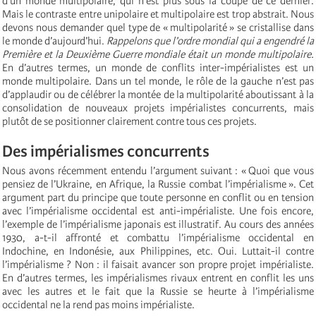
d’un monde multipolaire, qui n’est plus sous la coupe de ce dernier.
Mais le contraste entre unipolaire et multipolaire est trop abstrait. Nous
devons nous demander quel type de « multipolarité » se cristallise dans
le monde d’aujourd’hui.
Rappelons que l’ordre mondial qui a engendré la
Première et la Deuxième Guerre mondiale était un monde multipolaire.
En d’autres termes, un monde de conflits inter-impérialistes est un
monde multipolaire. Dans un tel monde, le rôle de la gauche n’est pas
d’applaudir ou de célébrer la montée de la multipolarité aboutissant à la
consolidation de nouveaux projets impérialistes concurrents, mais
plutôt de se positionner clairement contre tous ces projets.
Des impérialismes concurrents
Nous avons récemment entendu l’argument suivant : « Quoi que vous
pensiez de l’Ukraine, en Afrique, la Russie combat l’impérialisme ». Cet
argument part du principe que toute personne en conflit ou en tension
avec l’impérialisme occidental est anti-impérialiste. Une fois encore,
l’exemple de l’impérialisme japonais est illustratif. Au cours des années
1930, a-t-il affronté et combattu l’impérialisme occidental en
Indochine, en Indonésie, aux Philippines, etc. Oui. Luttait-il contre
l’impérialisme ? Non : il faisait avancer son propre projet impérialiste.
En d’autres termes, les impérialismes rivaux entrent en conflit les uns
avec les autres et le fait que la Russie se heurte à l’impérialisme
occidental ne la rend pas moins impérialiste.