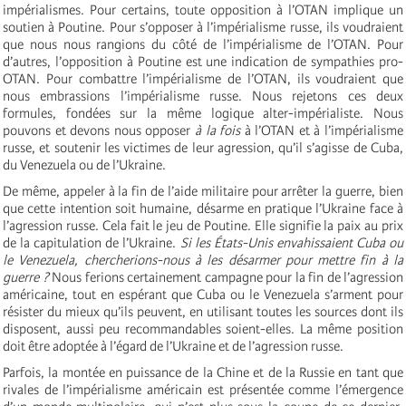
impérialismes. Pour certains, toute opposition à l’OTAN implique un
soutien à Poutine. Pour s’opposer à l’impérialisme russe, ils voudraient
que nous nous rangions du côté de l’impérialisme de l’OTAN. Pour
d’autres, l’opposition à Poutine est une indication de sympathies pro-
OTAN. Pour combattre l’impérialisme de l’OTAN, ils voudraient que
nous embrassions l’impérialisme russe. Nous rejetons ces deux
formules, fondées sur la même logique alter-impérialiste. Nous
pouvons et devons nous opposer
à la fois
à l’OTAN et à l’impérialisme
russe, et soutenir les victimes de leur agression, qu’il s’agisse de Cuba,
du Venezuela ou de l’Ukraine.
De même, appeler à la fin de l’aide militaire pour arrêter la guerre, bien
que cette intention soit humaine, désarme en pratique l’Ukraine face à
l’agression russe. Cela fait le jeu de Poutine. Elle signifie la paix au prix
de la capitulation de l’Ukraine.
Si les États-Unis envahissaient Cuba ou
le Venezuela, chercherions-nous à les désarmer pour mettre fin à la
guerre
?
Nous ferions certainement campagne pour la fin de l’agression
américaine, tout en espérant que Cuba ou le Venezuela s’arment pour
résister du mieux qu’ils peuvent, en utilisant toutes les sources dont ils
disposent, aussi peu recommandables soient-elles. La même position
doit être adoptée à l’égard de l’Ukraine et de l’agression russe.
Parfois, la montée en puissance de la Chine et de la Russie en tant que
rivales de l’impérialisme américain est présentée comme l’émergence