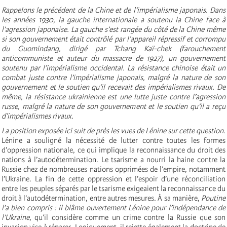
Rappelons le précédent de la Chine et de l’impérialisme japonais. Dans
les années 1930, la gauche internationale a soutenu la Chine face à
l’agression japonaise. La gauche s’est rangée du côté de la Chine même
si son gouvernement était contrôlé par l’appareil répressif et corrompu
du Guomindang, dirigé par Tchang Kaï-chek (farouchement
anticommuniste et auteur du massacre de 1927), un gouvernement
soutenu par l’impérialisme occidental. La résistance chinoise était un
combat juste contre l’impérialisme japonais, malgré la nature de son
gouvernement et le soutien qu’il recevait des impérialismes rivaux. De
même, la résistance ukrainienne est une lutte juste contre l’agression
russe, malgré la nature de son gouvernement et le soutien qu’il a reçu
d’impérialismes rivaux.
La position exposée ici suit de près les vues de Lénine sur cette question.
Lénine a souligné la nécessité de lutter contre toutes les formes
d’oppression nationale, ce qui implique la reconnaissance du droit des
nations à l’autodétermination. Le tsarisme a nourri la haine contre la
Russie chez de nombreuses nations opprimées de l’empire, notamment
l’Ukraine. La fin de cette oppression et l’espoir d’une réconciliation
entre les peuples séparés par le tsarisme exigeaient la reconnaissance du
droit à l’autodétermination, entre autres mesures. À sa manière,
Poutine
l’a bien compris
: il blâme ouvertement Lénine pour l’indépendance de
l’Ukraine
, qu’il considère comme un crime contre la Russie que son
invasion vise à réparer. Logiquement, il rejette également la doctrine de