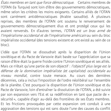
États membres en tant que force démocratique.
Certains membres de
l’OTAN (la Turquie) sont loin d’être des gouvernements démocratiques,
même selon les critères les moins exigeants. Certains alliés de l’OTAN
sont carrément antidémocratiques (Arabie saoudite). À plusieurs
reprises, des membres de l’OTAN ont soutenu le renversement de
gouvernements démocratiquement élus et ont protégé ceux qui les
avaient renversés. En d’autres termes,
l’OTAN est un bras armé de
l’impérialisme occidental et de l’impérialisme américain
au sein du bloc
impérialiste occidental (des tensions existent et ont existé au sein de ce
bloc).
L’idée que l’OTAN se dissoudrait après la disparition de l’Union
soviétique et du Pacte de Varsovie était basée sur l’appréciation que sa
raison d’être était la guerre froide contre l’Union soviétique et ses alliés.
Mais ce n’était qu’une partie de son objectif :
l’objectif plus large est la
défense de la domination impérialiste (et capitaliste) occidentale au
niveau mondial
, contre toute menace. Au cours des dernières
décennies, cela a inclus l’imposition de l’ordre néolibéral sur l’ensemble
de la planète. C’est pourquoi la disparition de l’Union soviétique et du
Pacte de Varsovie, loin d’entraîner la dissolution de l’OTAN, a été suivie
par son expansion vers l’Est et sa redéfinition en tant que pacte de «
sécurité », capable d’agir au-delà des frontières de ses États membres.
Et les frictions provoquées par cette expansion ont conduit à une
aggravation des tensions qui est sans doute l’une des causes du conflit