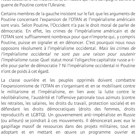
guerre de Poutine contre l’Ukraine.
Certains membres de la gauche insistent sur le fait que les arguments de
Poutine concernant l’expansion de l’OTAN et l’impérialisme américain
sont vrais. Selon Poutine, l’Occident n’a pas le droit moral de parler de
démocratie. En effet, les crimes de l’impérialisme américain et de
l’OTAN sont suffisamment nombreux pour que n’importe qui, y compris
Poutine, puisse en signaler et en dénoncer. C’est pourquoi nous nous
opposons résolument à l’impérialisme occidental.
Mais les crimes de
l’impérialisme occidental ne sont pas une raison pour soutenir
l’impérialisme russe.
Quel statut moral l’oligarchie capitaliste russe a-t-
elle pour parler de démocratie ? Ni l’impérialisme occidental ni Poutine
n’ont de poids à cet égard.
La classe ouvrière et les peuples opprimés doivent combattre
l’expansionnisme de l’OTAN en s’organisant et en se mobilisant contre
le militarisme et l’impérialisme, en lien avec la lutte contre le
néolibéralisme, l’austérité et l’offensive patronale tous azimuts (contre
les retraites, les salaires, les droits du travail, protection sociale) et en
défendant les droits démocratiques (droits des femmes, droits
reproductifs et LGBTQ). Un gouvernement anti-impérialiste en Russie
(ou ailleurs) se joindrait à ces mouvements. Il dénoncerait avec eux le
gaspillage massif de ressources dans des projets militaires, tout en
adoptant et en mettant en œuvre un programme ouvrier et