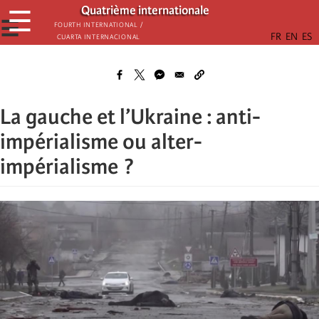
Passar
Quatrième internationale
☰
para
☰
Fourth International /
Cuarta Internacional
o
conteúdo
principal
La gauche et l’Ukraine : anti-
impérialisme ou alter-
impérialisme ?