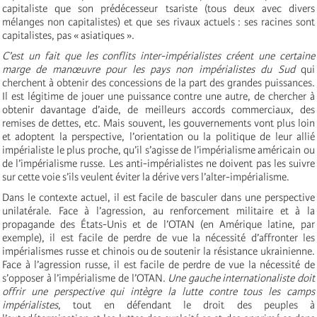
capitaliste que son prédécesseur tsariste (tous deux avec divers
mélanges non capitalistes) et que ses rivaux actuels : ses racines sont
capitalistes, pas « asiatiques ».
C’est un fait que les conflits
inter-impérialistes créent une certaine
marge de manœuvre pour les pays non impérialistes du Sud
qui
cherchent à obtenir des concessions de la part des grandes puissances.
Il est légitime de jouer une puissance contre une autre, de chercher à
obtenir davantage d’aide, de meilleurs accords commerciaux, des
remises de dettes, etc. Mais souvent, les gouvernements vont plus loin
et adoptent la perspective, l’orientation ou la politique de leur allié
impérialiste le plus proche, qu’il s’agisse de l’impérialisme américain ou
de l’impérialisme russe. Les anti-impérialistes ne doivent pas les suivre
sur cette voie s’ils veulent éviter la dérive vers l’alter-impérialisme.
Dans le contexte actuel, il est facile de basculer dans une perspective
unilatérale. Face à l’agression, au renforcement militaire et à la
propagande des États-Unis et de l’OTAN (en Amérique latine, par
exemple), il est facile de perdre de vue la nécessité d’affronter les
impérialismes russe et chinois ou de soutenir la résistance ukrainienne.
Face à l’agression russe, il est facile de perdre de vue la nécessité de
s’opposer à l’impérialisme de l’OTAN.
Une gauche internationaliste doit
offrir une perspective qui intègre la lutte contre tous les camps
impérialistes
, tout en défendant le droit des peuples à