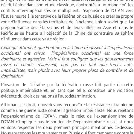
décrit Lénine dans son étude classique, confrontés à un monde où les
conflits inter-impérialistes se multiplient. L’expansion de l’OTAN vers
l’Est se heurte à la tentative de la Fédération de Russie de créer sa propre
zone d’influence dans les territoires de l’ancienne Union soviétique. La
prépondérance des États-Unis et de leurs alliés en Asie et dans le
Pacifique se heurte à l’objectif de la Chine de construire
sa
sphère
d’influence dans cette vaste région.
Ceux qui affirment que Poutine ou la Chine réagissent à l’impérialisme
occidental ont raison
: l’impérialisme occidental est une force
dominante et agressive. Mais il faut souligner que les gouvernements
russe et chinois réagissent, non pas en tant que forces anti-
impérialistes, mais plutôt avec leurs propres plans de contrôle et de
domination.
L’invasion de l’Ukraine par la fédération russe fait partie de cette
politique impérialiste et, en tant que telle, constitue une violation
évidente du droit des nations à l’autodétermination.
Affirmant ce droit, nous devons reconnaître la résistance ukrainienne
comme une guerre juste contre l’agression impérialiste. Nous rejetons
l’expansionnisme de l’OTAN, mais le rejet de l’expansionnisme de
l’OTAN n’implique pas le soutien de l’expansionnisme russe, si nous
voulons respecter les deux premiers principes mentionnés ci-dessus.
Nous soutenons les mouvements en Russie qui font campagne contre la