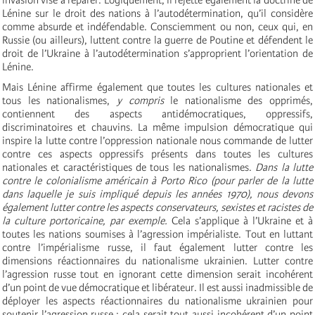
Lénine sur le droit des nations à l’autodétermination, qu’il considère
comme absurde et indéfendable. Consciemment ou non, ceux qui, en
Russie (ou ailleurs), luttent contre la guerre de Poutine et défendent le
droit de l’Ukraine à l’autodétermination s’approprient l’orientation de
Lénine.
Mais Lénine affirme également que toutes les cultures nationales et
tous les nationalismes,
y compris
le nationalisme des opprimés,
contiennent des aspects antidémocratiques, oppressifs,
discriminatoires et chauvins. La même impulsion démocratique qui
inspire la lutte contre l’oppression nationale nous commande de lutter
contre ces aspects oppressifs présents dans toutes les cultures
nationales et caractéristiques de tous les nationalismes.
Dans la lutte
contre le colonialisme américain à Porto Rico (pour parler de la lutte
dans laquelle je suis impliqué depuis les années 1970), nous devons
également lutter contre les aspects conservateurs, sexistes et racistes de
la culture portoricaine, par exemple.
Cela s’applique à l’Ukraine et à
toutes les nations soumises à l’agression impérialiste. Tout en luttant
contre l’impérialisme russe, il faut également lutter contre les
dimensions réactionnaires du nationalisme ukrainien. Lutter contre
l’agression russe tout en ignorant cette dimension serait incohérent
d’un point de vue démocratique et libérateur. Il est aussi inadmissible de
déployer les aspects réactionnaires du nationalisme ukrainien pour
soutenir l’agression russe : cela serait tout aussi incohérent d’un point