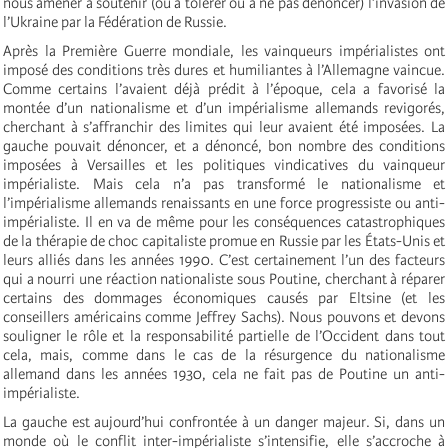
nous amener à soutenir (ou à tolérer ou à ne pas dénoncer) l’invasion de
l’Ukraine par la Fédération de Russie.
Après la Première Guerre mondiale, les vainqueurs impérialistes ont
imposé des conditions très dures et humiliantes à l’Allemagne vaincue.
Comme certains l’avaient déjà prédit à l’époque, cela a favorisé la
montée d’un nationalisme et d’un impérialisme allemands revigorés,
cherchant à s’affranchir des limites qui leur avaient été imposées. La
gauche pouvait dénoncer, et a dénoncé, bon nombre des conditions
imposées à Versailles et les politiques vindicatives du vainqueur
impérialiste. Mais cela n’a pas transformé le nationalisme et
l’impérialisme allemands renaissants en une force progressiste ou anti-
impérialiste. Il en va de même pour les conséquences catastrophiques
de la thérapie de choc capitaliste promue en Russie par les États-Unis et
leurs alliés dans les années 1990. C’est certainement l’un des facteurs
qui a nourri une réaction nationaliste sous Poutine, cherchant à réparer
certains des dommages économiques causés par Eltsine (et les
conseillers américains comme Jeffrey Sachs). Nous pouvons et devons
souligner le rôle et la responsabilité partielle de l’Occident dans tout
cela, mais, comme dans le cas de la résurgence du nationalisme
allemand dans les années 1930, cela ne fait pas de Poutine un anti-
impérialiste.
La gauche est aujourd’hui confrontée à un danger majeur. Si, dans un
monde où le conflit inter-impérialiste s’intensifie, elle s’accroche à